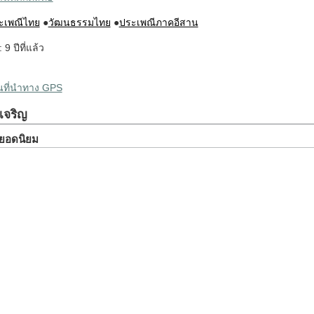
ะเพณีไทย
●
วัฒนธรรมไทย
●
ประเพณีภาคอีสาน
 9 ปีที่แล้ว
ผนที่นำทาง GPS
งเจริญ
ยวยอดนิยม