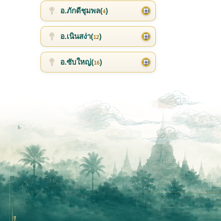
อ.ภักดีชุมพล(
)
4
อ.เนินสง่า(
)
12
อ.ซับใหญ่(
)
16