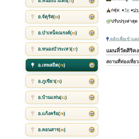
อ.หนองบัวแดง(
)
72
กลุ่ม
: ●
วัด
●
ปร
อ.จัตุรัส(
)
59
ปรับปรุงล่าสุด
:
อ.บำเหน็จณรงค์(
)
43
คลิกเพื่อเข้าแ
อ.หนองบัวระเหว(
)
37
แผนที่วัดศิริค
สถานที่ท่องเที่
อ.เทพสถิต(
)
78
อ.ภูเขียว(
)
79
อ.บ้านแท่น(
)
51
อ.แก้งคร้อ(
)
78
อ.คอนสาร(
)
45