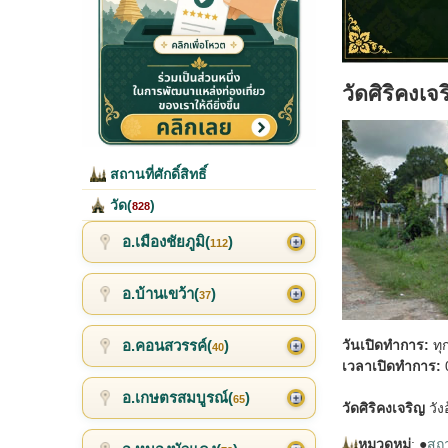
วัดศิริคงเจ
สถานที่ศักดิ์สิทธิ์
วัด(
)
828
อ.เมืองชัยภูมิ(
)
112
อ.บ้านเขว้า(
)
37
อ.คอนสวรรค์(
)
วันเปิดทำการ:
ทุ
40
เวลาเปิดทำการ:
0
อ.เกษตรสมบูรณ์(
)
65
วัดศิริคงเจริญ
วัง
หมวดหมู่
: ●
สถาน