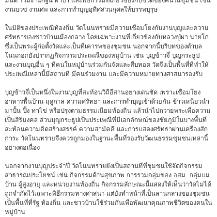
มนต์ ร่วมงานกฐิน ผ้าป่า และพิธีกรรมที่เกี่ยวข้องกับชีวิตของคนในชุมชน เช่น
งานบวช งานศพ และการทำบุญอุทิศส่วนกุศลให้บรรพบุรุษ
ในมิติของประเพณีท้องถิ่น วัดโนนทรายมีความเชื่อมโยงกับงานบุญและความ
ศรัทธาของชาวบ้านเมืองกลาง โดยเฉพาะงานที่เกี่ยวข้องกับหลวงปู่ผา นายโก
ซึ่งเป็นพระผู้ก่อตั้งวัดและเป็นที่เคารพของชุมชน นอกจากนี้บริบทของตำบล
โนนกอกยังปรากฏกิจกรรมประเพณีของหมู่บ้าน เช่น บุญข้าวจี่ บุญกระธูป
และงานบุญอื่น ๆ ที่คนในหมู่บ้านร่วมกันจัดและสืบทอด วัดจึงเป็นพื้นที่ที่ทำให้
ประเพณีเหล่านี้มีสถานที่ มีคนร่วมงาน และมีความหมายทางศาสนารองรับ
บุญข้าวจี่เป็นหนึ่งในงานบุญที่สะท้อนวิถีอีสานอย่างเด่นชัด เพราะเชื่อมโยง
อาหารพื้นบ้าน ฤดูกาล ความศรัทธา และการทำบุญเข้าด้วยกัน ข้าวเหนียวนำ
มาปั้น ปิ้ง ทาไข่ หรือปรุงตามธรรมเนียมท้องถิ่น แล้วนำไปถวายพระเพื่อความ
เป็นสิริมงคล ส่วนบุญกระธูปเป็นประเพณีที่มีเอกลักษณ์ของชัยภูมิในบางพื้นที่
สะท้อนความคิดสร้างสรรค์ ความสามัคคี และการแสดงศรัทธาผ่านเครื่องสัก
การะ วัดโนนทรายจึงควรถูกมองในฐานะพื้นที่รองรับวัฒนธรรมชุมชนเหล่านี้
อย่างต่อเนื่อง
นอกจากงานบุญประจำปี วัดโนนทรายยังเป็นสถานที่ที่ชุมชนใช้จัดกิจกรรม
สาธารณประโยชน์ เช่น กิจกรรมด้านสุขภาพ การรวมกลุ่มของ อสม. กลุ่มแม่
บ้าน ผู้สูงอายุ และหน่วยงานท้องถิ่น กิจกรรมลักษณะนี้แสดงให้เห็นว่าวัดไม่ได้
ถูกจำกัดไว้เฉพาะพิธีกรรมทางศาสนา แต่ยังทำหน้าที่เป็นลานกลางของชุมชน
เป็นพื้นที่ที่รัฐ ท้องถิ่น และชาวบ้านใช้ร่วมกันเพื่อพัฒนาคุณภาพชีวิตของคนใน
หมู่บ้าน