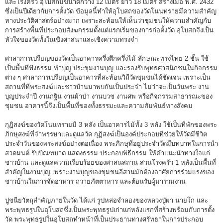
และโรงครัว อุโบสถมีขนาดกว้าง 12 เมตร ยาว 18 เมตร สร้างเมื่อ พ.ศ. 2432
ซึ่งเป็นปีเดียวกับการตั้งวัด ข้อมูลนี้ทำให้อุโบสถของวัดโนนทรายมีความสำคัญ
ทางประวัติศาสตร์อย่างมาก เพราะสะท้อนให้เห็นว่าชุมชนให้ความสำคัญกับ
การสร้างพื้นที่ประกอบสังฆกรรมตั้งแต่แรกเริ่มของการก่อตั้งวัด อุโบสถจึงเป็น
หัวใจของวัดทั้งในเชิงศาสนาและเชิงความทรงจำ
ศาลาการเปรียญของวัดเป็นอาคารครึ่งตึกครึ่งไม้ ลักษณะทรงไทย 2 ชั้น ใช้
เป็นพื้นที่ฟังธรรม ทำบุญ ประชุมงานบุญ และรองรับพุทธศาสนิกชนในกิจกรรม
ต่าง ๆ ศาลาการเปรียญเป็นอาคารที่สะท้อนวิถีวัดชุมชนได้ชัดเจน เพราะเป็น
สถานที่ที่พระสงฆ์และชาวบ้านมาพบกันเป็นประจำ ไม่ว่าจะเป็นวันพระ งาน
บุญประจำปี งานกฐิน งานผ้าป่า งานบวช งานศพ หรือกิจกรรมสาธารณะของ
ชุมชน อาคารนี้จึงเป็นพื้นที่ของทั้งธรรมะและความสัมพันธ์ทางสังคม
กุฏิสงฆ์ของวัดโนนทรายมี 3 หลัง เป็นอาคารไม้ทั้ง 3 หลัง ใช้เป็นที่พักของพระ
ภิกษุสงฆ์ที่จำพรรษาและดูแลวัด กุฏิสงฆ์เป็นองค์ประกอบที่ช่วยให้วัดมีชีวิต
ประจำวันของพระสงฆ์อย่างต่อเนื่อง พระภิกษุที่อยู่ประจำวัดมีบทบาทในการนำ
สวดมนต์ รับบิณฑบาต แสดงธรรม ประกอบพิธีกรรม ให้คำแนะนำทางใจแก่
ชาวบ้าน และดูแลความเรียบร้อยของศาสนสถาน ส่วนโรงครัว 1 หลังเป็นพื้นที่
สำคัญในงานบุญ เพราะงานบุญของชุมชนอีสานมักต้องอาศัยการร่วมแรงของ
ชาวบ้านในการจัดอาหาร ถวายภัตตาหาร และต้อนรับผู้มาร่วมงาน
ปูชนียวัตถุสำคัญภายในวัด ได้แก่ รูปหล่อจำลองของหลวงปู่ผา นายโก และ
พระพุทธรูปในอุโบสถซึ่งเป็นพระพุทธรูปเก่าแก่หลังแรกที่สร้างพร้อมกับการตั้ง
วัด พระพุทธรูปในอุโบสถทำหน้าที่เป็นประธานทางศรัทธาในการประกอบ