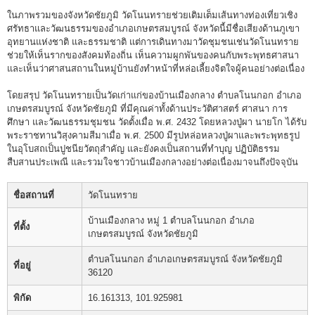
ในภาพรวมของจังหวัดชัยภูมิ วัดโนนทรายช่วยเติมเต็มเส้นทางท่องเที่ยวเชิง
ศรัทธาและวัฒนธรรมของอำเภอเกษตรสมบูรณ์ จังหวัดนี้มีชื่อเสียงด้านภูเขา
อุทยานแห่งชาติ และธรรมชาติ แต่การเดินทางมาวัดชุมชนเช่นวัดโนนทราย
ช่วยให้เห็นรากของสังคมท้องถิ่น เห็นความผูกพันของคนกับพระพุทธศาสนา
และเห็นว่าศาสนสถานในหมู่บ้านยังทำหน้าที่หล่อเลี้ยงจิตใจผู้คนอย่างต่อเนื่อง
โดยสรุป วัดโนนทรายเป็นวัดเก่าแก่ของบ้านเมืองกลาง ตำบลโนนกอก อำเภอ
เกษตรสมบูรณ์ จังหวัดชัยภูมิ ที่มีคุณค่าทั้งด้านประวัติศาสตร์ ศาสนา การ
ศึกษา และวัฒนธรรมชุมชน วัดตั้งเมื่อ พ.ศ. 2432 โดยหลวงปู่ผา นายโก ได้รับ
พระราชทานวิสุงคามสีมาเมื่อ พ.ศ. 2500 มีรูปหล่อหลวงปู่ผาและพระพุทธรูป
ในอุโบสถเป็นปูชนียวัตถุสำคัญ และยังคงเป็นสถานที่ทำบุญ ปฏิบัติธรรม
สืบสานประเพณี และรวมใจชาวบ้านเมืองกลางอย่างต่อเนื่องมาจนถึงปัจจุบัน
ชื่อสถานที่
วัดโนนทราย
บ้านเมืองกลาง หมู่ 1 ตำบลโนนกอก อำเภอ
ที่ตั้ง
เกษตรสมบูรณ์ จังหวัดชัยภูมิ
ตำบลโนนกอก อำเภอเกษตรสมบูรณ์ จังหวัดชัยภูมิ
ที่อยู่
36120
พิกัด
16.161313, 101.925981