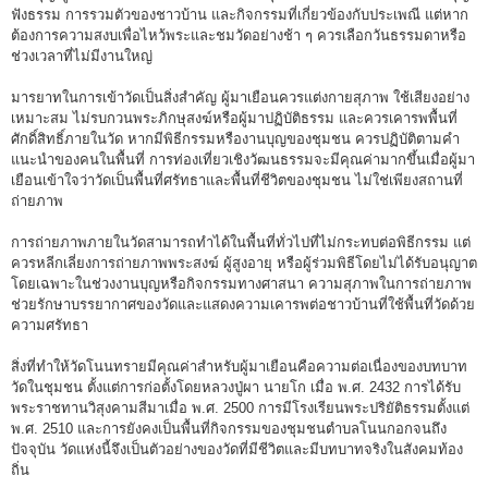
ฟังธรรม การรวมตัวของชาวบ้าน และกิจกรรมที่เกี่ยวข้องกับประเพณี แต่หาก
ต้องการความสงบเพื่อไหว้พระและชมวัดอย่างช้า ๆ ควรเลือกวันธรรมดาหรือ
ช่วงเวลาที่ไม่มีงานใหญ่
มารยาทในการเข้าวัดเป็นสิ่งสำคัญ ผู้มาเยือนควรแต่งกายสุภาพ ใช้เสียงอย่าง
เหมาะสม ไม่รบกวนพระภิกษุสงฆ์หรือผู้มาปฏิบัติธรรม และควรเคารพพื้นที่
ศักดิ์สิทธิ์ภายในวัด หากมีพิธีกรรมหรืองานบุญของชุมชน ควรปฏิบัติตามคำ
แนะนำของคนในพื้นที่ การท่องเที่ยวเชิงวัฒนธรรมจะมีคุณค่ามากขึ้นเมื่อผู้มา
เยือนเข้าใจว่าวัดเป็นพื้นที่ศรัทธาและพื้นที่ชีวิตของชุมชน ไม่ใช่เพียงสถานที่
ถ่ายภาพ
การถ่ายภาพภายในวัดสามารถทำได้ในพื้นที่ทั่วไปที่ไม่กระทบต่อพิธีกรรม แต่
ควรหลีกเลี่ยงการถ่ายภาพพระสงฆ์ ผู้สูงอายุ หรือผู้ร่วมพิธีโดยไม่ได้รับอนุญาต
โดยเฉพาะในช่วงงานบุญหรือกิจกรรมทางศาสนา ความสุภาพในการถ่ายภาพ
ช่วยรักษาบรรยากาศของวัดและแสดงความเคารพต่อชาวบ้านที่ใช้พื้นที่วัดด้วย
ความศรัทธา
สิ่งที่ทำให้วัดโนนทรายมีคุณค่าสำหรับผู้มาเยือนคือความต่อเนื่องของบทบาท
วัดในชุมชน ตั้งแต่การก่อตั้งโดยหลวงปู่ผา นายโก เมื่อ พ.ศ. 2432 การได้รับ
พระราชทานวิสุงคามสีมาเมื่อ พ.ศ. 2500 การมีโรงเรียนพระปริยัติธรรมตั้งแต่
พ.ศ. 2510 และการยังคงเป็นพื้นที่กิจกรรมของชุมชนตำบลโนนกอกจนถึง
ปัจจุบัน วัดแห่งนี้จึงเป็นตัวอย่างของวัดที่มีชีวิตและมีบทบาทจริงในสังคมท้อง
ถิ่น