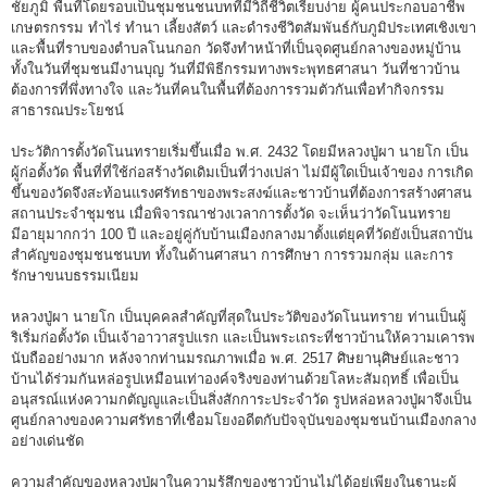
ชัยภูมิ พื้นที่โดยรอบเป็นชุมชนชนบทที่มีวิถีชีวิตเรียบง่าย ผู้คนประกอบอาชีพ
เกษตรกรรม ทำไร่ ทำนา เลี้ยงสัตว์ และดำรงชีวิตสัมพันธ์กับภูมิประเทศเชิงเขา
และพื้นที่ราบของตำบลโนนกอก วัดจึงทำหน้าที่เป็นจุดศูนย์กลางของหมู่บ้าน
ทั้งในวันที่ชุมชนมีงานบุญ วันที่มีพิธีกรรมทางพระพุทธศาสนา วันที่ชาวบ้าน
ต้องการที่พึ่งทางใจ และวันที่คนในพื้นที่ต้องการรวมตัวกันเพื่อทำกิจกรรม
สาธารณประโยชน์
ประวัติการตั้งวัดโนนทรายเริ่มขึ้นเมื่อ พ.ศ. 2432 โดยมีหลวงปู่ผา นายโก เป็น
ผู้ก่อตั้งวัด พื้นที่ที่ใช้ก่อสร้างวัดเดิมเป็นที่ว่างเปล่า ไม่มีผู้ใดเป็นเจ้าของ การเกิด
ขึ้นของวัดจึงสะท้อนแรงศรัทธาของพระสงฆ์และชาวบ้านที่ต้องการสร้างศาสน
สถานประจำชุมชน เมื่อพิจารณาช่วงเวลาการตั้งวัด จะเห็นว่าวัดโนนทราย
มีอายุมากกว่า 100 ปี และอยู่คู่กับบ้านเมืองกลางมาตั้งแต่ยุคที่วัดยังเป็นสถาบัน
สำคัญของชุมชนชนบท ทั้งในด้านศาสนา การศึกษา การรวมกลุ่ม และการ
รักษาขนบธรรมเนียม
หลวงปู่ผา นายโก เป็นบุคคลสำคัญที่สุดในประวัติของวัดโนนทราย ท่านเป็นผู้
ริเริ่มก่อตั้งวัด เป็นเจ้าอาวาสรูปแรก และเป็นพระเถระที่ชาวบ้านให้ความเคารพ
นับถืออย่างมาก หลังจากท่านมรณภาพเมื่อ พ.ศ. 2517 ศิษยานุศิษย์และชาว
บ้านได้ร่วมกันหล่อรูปเหมือนเท่าองค์จริงของท่านด้วยโลหะสัมฤทธิ์ เพื่อเป็น
อนุสรณ์แห่งความกตัญญูและเป็นสิ่งสักการะประจำวัด รูปหล่อหลวงปู่ผาจึงเป็น
ศูนย์กลางของความศรัทธาที่เชื่อมโยงอดีตกับปัจจุบันของชุมชนบ้านเมืองกลาง
อย่างเด่นชัด
ความสำคัญของหลวงปู่ผาในความรู้สึกของชาวบ้านไม่ได้อยู่เพียงในฐานะผู้