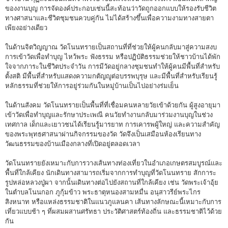
ของงานบุญ การจัดองค์ประกอบเช่นนี้สะท้อนว่าวัดถูกออกแบบให้รองรับชีวิต
ทางศาสนาและชีวิตชุมชนควบคู่กัน ไม่ได้สร้างขึ้นเพื่อความงามทางสายตา
เพียงอย่างเดียว
ในด้านจิตวิญญาณ วัดโนนทรายเป็นสถานที่ที่ช่วยให้ผู้คนกลับมาสู่ความสงบ
การเข้าวัดเพื่อทำบุญ ไหว้พระ ฟังธรรม หรือปฏิบัติธรรมช่วยให้ชาวบ้านได้พัก
ใจจากภาระในชีวิตประจำวัน การมีวัดอยู่กลางชุมชนทำให้ผู้คนมีพื้นที่สำหรับ
ตั้งสติ มีพื้นที่สำหรับแสดงความกตัญญูต่อบรรพบุรุษ และมีพื้นที่สำหรับเรียนรู้
หลักธรรมที่ช่วยให้การอยู่ร่วมกันในหมู่บ้านเป็นไปอย่างร่มเย็น
ในด้านสังคม วัดโนนทรายเป็นพื้นที่ที่เชื่อมคนหลายวัยเข้าด้วยกัน ผู้สูงอายุมา
เข้าวัดเพื่อทำบุญและรักษาประเพณี คนวัยทำงานกลับมาร่วมงานบุญในช่วง
เทศกาล เด็กและเยาวชนได้เรียนรู้มารยาท การเคารพผู้ใหญ่ และความสำคัญ
ของพระพุทธศาสนาผ่านกิจกรรมของวัด วัดจึงเป็นเสมือนห้องเรียนทาง
วัฒนธรรมของบ้านเมืองกลางที่เปิดอยู่ตลอดเวลา
วัดโนนทรายยังเหมาะกับการวางเส้นทางท่องเที่ยวในอำเภอเกษตรสมบูรณ์และ
พื้นที่ใกล้เคียง นักเดินทางสามารถเริ่มจากการทำบุญที่วัดโนนทราย สักการะ
รูปหล่อหลวงปู่ผา จากนั้นเดินทางต่อไปยังสถานที่ใกล้เคียง เช่น วัดพระเจ้าอุ้ย
ในตำบลโนนกอก ภูกุ้มข้าว พระธาตุหนองสามหมื่น อนุสาวรีย์พระไกร
สิงหนาท หรือแหล่งธรรมชาติในแนวภูแลนคา เส้นทางลักษณะนี้เหมาะกับการ
เที่ยวแบบช้า ๆ ที่ผสมผสานศรัทธา ประวัติศาสตร์ท้องถิ่น และธรรมชาติไว้ด้วย
กัน