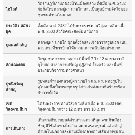
วัดราษฎร์เก่าแก่ของบ้านเมืองกลาง ตั้งเมื่อ พ.ศ. 2432
ไฮไลต์
ก่อตั้งโดยหลวงปู่ผา นายโก และเป็นศูนย์รวมจิตใจของ
ชุมชนตำบลโนนกอก
ประวัติ / สมัย /
ตั้งเมื่อ พ.ศ. 2432 ได้รับพระราชทานวิสุงคามสีมาเมื่อ
ยุค
พ.ศ. 2500 สังกัดคณะสงฆ์มหานิกาย
หลวงปู่ผา นายโก ผู้ก่อตั้งวัดและเจ้าอาวาสรูปแรก เป็น
บุคคลสำคัญ
พระเถระที่ชาวบ้านให้ความเคารพนับถืออย่างมาก
วัดชุมชนบรรยากาศสงบ มีพื้นที่ 7 ไร่ 12 ตารางวา มี
ลักษณะเด่น
อุโบสถ ศาลาการเปรียญ กุฏิสงฆ์ โรงครัว และพื้นที่
ประกอบกิจกรรมทางศาสนา
รูปหล่อจำลองหลวงปู่ผา นายโก และพระพุทธรูปใน
ปูชนียวัตถุ
อุโบสถซึ่งเป็นพระพุทธรูปเก่าแก่หลังแรกที่สร้างพร้อม
สำคัญ
กับการตั้งวัด
เขต
ได้รับพระราชทานวิสุงคามสีมาเมื่อ พ.ศ. 2500 เขต
วิสุงคามสีมา
วิสุงคามสีมากว้าง 12 เมตร ยาว 18 เมตร
เดินทางด้วยรถยนต์ส่วนตัวสะดวกที่สุด จากตัวเมือง
ชัยภูมิใช้เส้นทางไปอำเภอเกษตรสมบูรณ์ แล้วเข้าสู่
การเดินทาง
ตำบลโนนกอกและบ้านเมืองกลางตามเส้นทางชุมชน