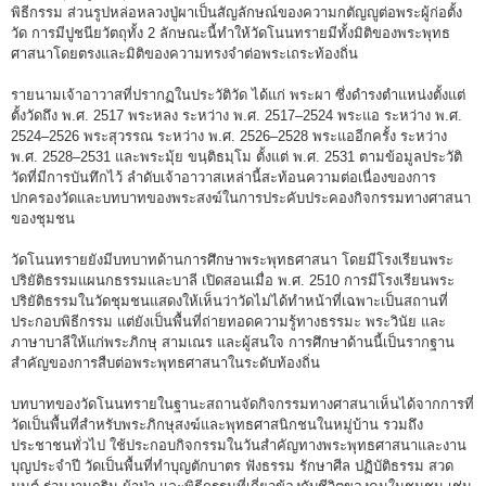
พิธีกรรม ส่วนรูปหล่อหลวงปู่ผาเป็นสัญลักษณ์ของความกตัญญูต่อพระผู้ก่อตั้ง
วัด การมีปูชนียวัตถุทั้ง 2 ลักษณะนี้ทำให้วัดโนนทรายมีทั้งมิติของพระพุทธ
ศาสนาโดยตรงและมิติของความทรงจำต่อพระเถระท้องถิ่น
รายนามเจ้าอาวาสที่ปรากฏในประวัติวัด ได้แก่ พระผา ซึ่งดำรงตำแหน่งตั้งแต่
ตั้งวัดถึง พ.ศ. 2517 พระหลง ระหว่าง พ.ศ. 2517–2524 พระแอ ระหว่าง พ.ศ.
2524–2526 พระสุวรรณ ระหว่าง พ.ศ. 2526–2528 พระแออีกครั้ง ระหว่าง
พ.ศ. 2528–2531 และพระมุ้ย ขนฺติธมฺโม ตั้งแต่ พ.ศ. 2531 ตามข้อมูลประวัติ
วัดที่มีการบันทึกไว้ ลำดับเจ้าอาวาสเหล่านี้สะท้อนความต่อเนื่องของการ
ปกครองวัดและบทบาทของพระสงฆ์ในการประคับประคองกิจกรรมทางศาสนา
ของชุมชน
วัดโนนทรายยังมีบทบาทด้านการศึกษาพระพุทธศาสนา โดยมีโรงเรียนพระ
ปริยัติธรรมแผนกธรรมและบาลี เปิดสอนเมื่อ พ.ศ. 2510 การมีโรงเรียนพระ
ปริยัติธรรมในวัดชุมชนแสดงให้เห็นว่าวัดไม่ได้ทำหน้าที่เฉพาะเป็นสถานที่
ประกอบพิธีกรรม แต่ยังเป็นพื้นที่ถ่ายทอดความรู้ทางธรรมะ พระวินัย และ
ภาษาบาลีให้แก่พระภิกษุ สามเณร และผู้สนใจ การศึกษาด้านนี้เป็นรากฐาน
สำคัญของการสืบต่อพระพุทธศาสนาในระดับท้องถิ่น
บทบาทของวัดโนนทรายในฐานะสถานจัดกิจกรรมทางศาสนาเห็นได้จากการที่
วัดเป็นพื้นที่สำหรับพระภิกษุสงฆ์และพุทธศาสนิกชนในหมู่บ้าน รวมถึง
ประชาชนทั่วไป ใช้ประกอบกิจกรรมในวันสำคัญทางพระพุทธศาสนาและงาน
บุญประจำปี วัดเป็นพื้นที่ทำบุญตักบาตร ฟังธรรม รักษาศีล ปฏิบัติธรรม สวด