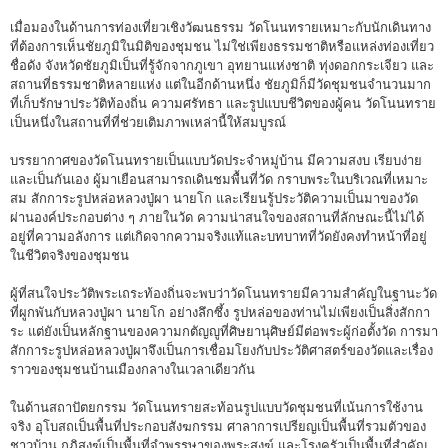
เมื่อมองในด้านการท่องเที่ยวเชิงวัฒนธรรม วัดโนนทรายเหมาะกับนักเดินทาง
ที่ต้องการเห็นชัยภูมิในมิติของชุมชน ไม่ใช่เพียงธรรมชาติหรือแหล่งท่องเที่ยว
ชื่อดัง จังหวัดชัยภูมิเป็นที่รู้จักจากภูเขา อุทยานแห่งชาติ ทุ่งดอกกระเจียว และ
สถานที่ธรรมชาติหลายแห่ง แต่ในอีกด้านหนึ่ง ชัยภูมิก็มีวัดชุมชนจำนวนมาก
ที่เก็บรักษาประวัติท้องถิ่น ความศรัทธา และรูปแบบชีวิตของผู้คน วัดโนนทราย
เป็นหนึ่งในสถานที่ที่ช่วยเติมภาพเหล่านี้ให้สมบูรณ์
บรรยากาศของวัดโนนทรายเป็นแบบวัดประจำหมู่บ้าน มีความสงบ เรียบง่าย
และเป็นกันเอง ผู้มาเยือนสามารถเดินชมพื้นที่วัด กราบพระในบริเวณที่เหมาะ
สม สักการะรูปหล่อหลวงปู่ผา นายโก และเรียนรู้ประวัติความเป็นมาของวัด
ผ่านองค์ประกอบต่าง ๆ ภายในวัด ความน่าสนใจของสถานที่ลักษณะนี้ไม่ได้
อยู่ที่ความอลังการ แต่เกิดจากความจริงแท้และบทบาทที่วัดยังคงทำหน้าที่อยู่
ในชีวิตจริงของชุมชน
ผู้ที่สนใจประวัติพระเถระท้องถิ่นจะพบว่าวัดโนนทรายมีความสำคัญในฐานะวัด
ที่ผูกพันกับหลวงปู่ผา นายโก อย่างลึกซึ้ง รูปหล่อของท่านไม่เพียงเป็นสิ่งสักกา
ระ แต่ยังเป็นหลักฐานของความกตัญญูที่ศิษยานุศิษย์มีต่อพระผู้ก่อตั้งวัด การมา
สักการะรูปหล่อหลวงปู่ผาจึงเป็นการเชื่อมโยงกับประวัติศาสตร์ของวัดและเรื่อง
ราวของชุมชนบ้านเมืองกลางในเวลาเดียวกัน
ในด้านสถาปัตยกรรม วัดโนนทรายสะท้อนรูปแบบวัดชุมชนที่เน้นการใช้งาน
จริง อุโบสถเป็นพื้นที่ประกอบสังฆกรรม ศาลาการเปรียญเป็นพื้นที่รวมตัวของ
ชาวบ้าน กุฏิสงฆ์เป็นพื้นที่จำพรรษาของพระสงฆ์ และโรงครัวเป็นพื้นที่สำคัญ