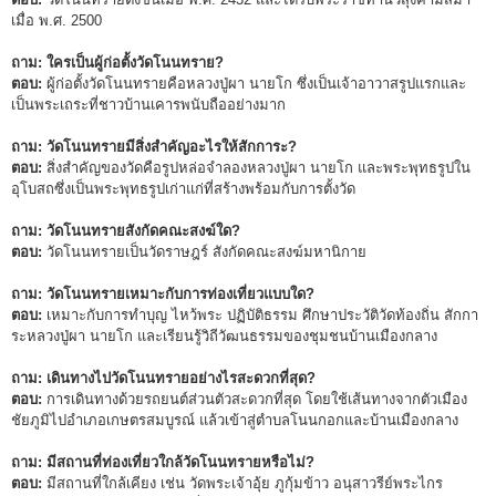
เมื่อ พ.ศ. 2500
ถาม: ใครเป็นผู้ก่อตั้งวัดโนนทราย?
ตอบ:
ผู้ก่อตั้งวัดโนนทรายคือหลวงปู่ผา นายโก ซึ่งเป็นเจ้าอาวาสรูปแรกและ
เป็นพระเถระที่ชาวบ้านเคารพนับถืออย่างมาก
ถาม: วัดโนนทรายมีสิ่งสำคัญอะไรให้สักการะ?
ตอบ:
สิ่งสำคัญของวัดคือรูปหล่อจำลองหลวงปู่ผา นายโก และพระพุทธรูปใน
อุโบสถซึ่งเป็นพระพุทธรูปเก่าแก่ที่สร้างพร้อมกับการตั้งวัด
ถาม: วัดโนนทรายสังกัดคณะสงฆ์ใด?
ตอบ:
วัดโนนทรายเป็นวัดราษฎร์ สังกัดคณะสงฆ์มหานิกาย
ถาม: วัดโนนทรายเหมาะกับการท่องเที่ยวแบบใด?
ตอบ:
เหมาะกับการทำบุญ ไหว้พระ ปฏิบัติธรรม ศึกษาประวัติวัดท้องถิ่น สักกา
ระหลวงปู่ผา นายโก และเรียนรู้วิถีวัฒนธรรมของชุมชนบ้านเมืองกลาง
ถาม: เดินทางไปวัดโนนทรายอย่างไรสะดวกที่สุด?
ตอบ:
การเดินทางด้วยรถยนต์ส่วนตัวสะดวกที่สุด โดยใช้เส้นทางจากตัวเมือง
ชัยภูมิไปอำเภอเกษตรสมบูรณ์ แล้วเข้าสู่ตำบลโนนกอกและบ้านเมืองกลาง
ถาม: มีสถานที่ท่องเที่ยวใกล้วัดโนนทรายหรือไม่?
ตอบ:
มีสถานที่ใกล้เคียง เช่น วัดพระเจ้าอุ้ย ภูกุ้มข้าว อนุสาวรีย์พระไกร