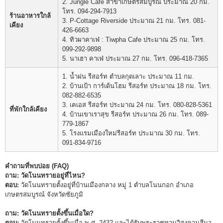
2. Jungle Cafe สาขาเกษตรสมบูรณ์ ประมาณ 20 กม.
โทร. 094-294-7913
ร้านอาหารใกล้
3. P-Cottage Riverside ประมาณ 21 กม. โทร. 081-
เคียง
426-6663
4. ทิวผาคาเฟ่ : Tiwpha Cafe ประมาณ 25 กม. โทร.
099-292-9898
5. นาเฮา คาเฟ่ ประมาณ 27 กม. โทร. 096-418-7365
1. น้ำฝน รีสอร์ท ตำบลกุดเลาะ ประมาณ 11 กม.
2. บ้านเป้า การ์เด้นโฮม รีสอร์ท ประมาณ 18 กม. โทร.
082-882-6535
3. เคเอส รีสอร์ท ประมาณ 24 กม. โทร. 080-828-5361
ที่พักใกล้เคียง
4. บ้านเขาเราสุข รีสอร์ท ประมาณ 26 กม. โทร. 089-
779-1867
5. โรงแรมเมืองใหม่รีสอร์ท ประมาณ 30 กม. โทร.
091-834-9716
คำถามที่พบบ่อย (FAQ)
ถาม: วัดโนนทรายอยู่ที่ไหน?
ตอบ:
วัดโนนทรายตั้งอยู่ที่บ้านเมืองกลาง หมู่ 1 ตำบลโนนกอก อำเภอ
เกษตรสมบูรณ์ จังหวัดชัยภูมิ
ถาม: วัดโนนทรายตั้งขึ้นเมื่อใด?
ตอบ:
วัดโนนทรายตั้งขึ้นเมื่อ พ.ศ. 2432 และได้รับพระราชทานวิสุงคามสีมา