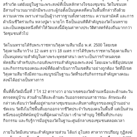
สร้างวัด แต่ยังอยู่ในฐานะพระสงฆ์ที่เป็นหลักทางใจของชุมชน วัดในชนบท
อีสานจำนวนมากมักมีพระเถระผู้ก่อตั้งเป็นบุคคลที่คนในพื้นที่กล่าวถึงด้วย
ความเคารพ เพราะท่านเป็นผู้วางรากฐานทั้งทางธรรมะ ความสามัคคี และการ
ดำเนินชีวิตร่วมกัน หลวงปู่ผา นายโก จึงเป็นเอนทิตีสำคัญของวัดโนนทราย
และเป็นเหตุผลหนึ่งที่ทำให้วัดแห่งนี้มีคุณค่าทางประวัติศาสตร์ท้องถิ่นมากกว่า
วัดชุมชนทั่วไป
วัดโนนทรายได้รับพระราชทานวิสุงคามสีมาเมื่อ พ.ศ. 2500 โดยเขต
วิสุงคามสีมากว้าง 12 เมตร ยาว 18 เมตร การได้รับพระราชทานวิสุงคามสีมา
เป็นหมุดหมายสำคัญในทางพระพุทธศาสนา เพราะเป็นการกำหนดเขต
พัทธสีมาสำหรับประกอบสังฆกรรมสำคัญของพระสงฆ์ โดยเฉพาะพิธีอุปสมบท
และกิจกรรมของคณะสงฆ์ที่ต้องดำเนินการในเขตสีมาอย่างถูกต้อง วัดที่มีเขต
วิสุงคามสีมาจึงมีสถานะสมบูรณ์ในฐานะวัดที่รองรับกิจกรรมสำคัญทางคณะ
สงฆ์ได้อย่างเป็นทางการ
พื้นที่ตั้งวัดมีเนื้อที่ 7 ไร่ 12 ตารางวา อาณาเขตของวัดด้านเหนือและด้านตะวัน
ตกจดหมู่บ้าน ส่วนด้านใต้และด้านตะวันออกจดถนนสาธารณะ ลักษณะดัง
กล่าวสะท้อนว่าวัดตั้งอยู่ท่ามกลางชุมชนและเส้นทางสัญจรของหมู่บ้านอย่าง
ชัดเจน วัดจึงไม่ใช่พื้นที่แยกออกจากชีวิตประจำวันของคนในพื้นที่ แต่เป็นส่วน
หนึ่งของภูมิทัศน์หมู่บ้านที่ผู้คนผ่านไปมา เข้ามาทำบุญ ใช้พื้นที่ประกอบ
กิจกรรม และรับรู้การมีอยู่ของวัดในฐานะศูนย์กลางของชุมชนตลอดเวลา
ภายในวัดมีเสนาสนะสำคัญหลายส่วน ได้แก่ อุโบสถ ศาลาการเปรียญ กุฏิสงฆ์