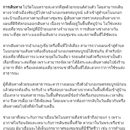
การเดินทาง
ไปวัดโนนทรายสะดวกที่สุดด้วยรถยนต์ส่วนตัว โดยสามารถเดิน
ทางจากตัวเมืองชัยภูมิไปทางอำเภอเกษตรสมบูรณ์ แล้วเข้าสู่ตำบลโนนกอก
และบ้านเมืองกลางตามเส้นทางชุมชน ผู้เดินทางควรตรวจสอบเส้นทางจาก
แผนที่ดิจิทัลก่อนออกเดินทาง เนื่องจากวัดตั้งอยู่ในพื้นที่หมู่บ้าน ไม่ใช่แหล่ง
ท่องเที่ยวขนาดใหญ่ที่มีป้ายบอกทางจำนวนมาก การเดินทางช่วงกลางวัน
เหมาะที่สุด เพราะมองเห็นเส้นทาง ถนนชุมชน และสภาพพื้นที่ได้ชัดเจน
หากเดินทางจากอำเภอภูเขียวหรือพื้นที่ใกล้เคียง สามารถวางแผนเข้าสู่ตำบล
โนนกอกผ่านเส้นทางท้องถิ่นของอำเภอเกษตรสมบูรณ์ได้เช่นกัน สำหรับนัก
ท่องเที่ยวที่ต้องการแวะหลายจุดในวันเดียว รถยนต์ส่วนตัวหรือรถเช่าเป็นตัว
เลือกที่เหมาะสมที่สุด เพราะสามารถจัดเวลาได้อิสระและเดินทางต่อไปยังร้าน
อาหาร ที่พัก หรือแหล่งท่องเที่ยวธรรมชาติในพื้นที่ได้สะดวกกว่าการใช้ขนส่ง
สาธารณะ
ผู้ที่เดินทางด้วยขนส่งสาธารณะควรวางแผนมาถึงตัวอำเภอเกษตรสมบูรณ์ก่อน
แล้วต่อรถท้องถิ่น รถรับจ้าง หรือสอบถามเส้นทางจากคนในพื้นที่เพื่อเข้าสู่บ้าน
เมืองกลาง ขนส่งสาธารณะในพื้นที่ชนบทมีข้อจำกัดเรื่องรอบรถและเวลาเดิน
ทาง จึงควรเผื่อเวลาให้เพียงพอ โดยเฉพาะหากต้องการกลับในวันเดียวกันหรือ
เดินทางต่อไปยังที่พักในตำบลอื่น
ช่วงเวลาที่เหมาะกับการมาเยือนวัดโนนทรายคือช่วงเช้าถึงบ่ายแก่ ๆ เพราะ
อากาศไม่ร้อนจัดและเหมาะกับการเดินชมพื้นที่วัด หากมาในวันพระหรือช่วง
งานบุญ ผู้มาเยือนจะได้เห็นบรรยากาศของชุมชนที่มีชีวิตชีวา เช่น การทำบุญ