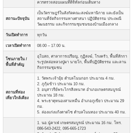
ควรตรวจสอบแผนที่ดิจิทัลก่อนเดินทาง
เป็นวัดราษฎร์ในสังกัดคณะสงฆ์มหานิกาย และยังเป็น
สถานะปัจจุบัน
สถานที่จัดกิจกรรมทางศาสนา ปฏิบัติธรรม ประเพณี
วัฒนธรรม และกิจกรรมชุมชนของบ้านเมืองกลาง
วันเปิดทำการ
ทุกวัน
เวลาเปิดทำการ
08.00 – 17.00 น.
อุโบสถ, ศาลาการเปรียญ, กุฏิสงฆ์, โรงครัว, พื้นที่สักกา
โซนภายใน /
ระรูปหล่อหลวงปู่ผา นายโก, พื้นที่ปฏิบัติธรรม และลาน
พื้นที่สำคัญ
กิจกรรมชุมชน
1. วัดพระเจ้าอุ้ย ตำบลโนนกอก ประมาณ 4 กม.
2. ภูกุ้มข้าว ประมาณ 10 กม.
3. อนุสาวรีย์พระไกรสิงหนาท อำเภอเกษตรสมบูรณ์
สถานที่ท่อง
ประมาณ 18 กม.
เที่ยวใกล้เคียง
4. พระธาตุหนองสามหมื่น อำเภอภูเขียว ประมาณ 29
กม.
5. ล่องแก่งแก้งตาดไซ ตำบลโนนทอง ประมาณ 40 กม.
1. นอ.นู๋คาเฟ่ เกษตรสมบูรณ์ ประมาณ 16 กม. โทร.
086-543-2422, 095-665-1723