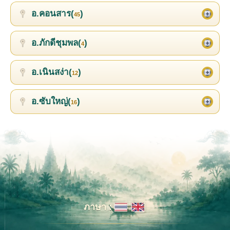
อ.คอนสาร(
)
45
อ.ภักดีชุมพล(
)
4
อ.เนินสง่า(
)
12
อ.ซับใหญ่(
)
16
ภาษา :