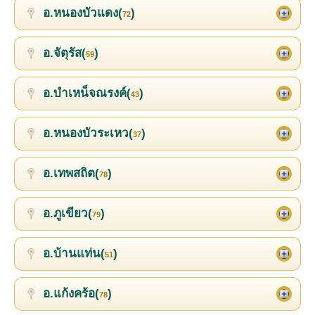
อ.หนองบัวแดง(
)
72
อ.จัตุรัส(
)
59
อ.บำเหน็จณรงค์(
)
43
อ.หนองบัวระเหว(
)
37
อ.เทพสถิต(
)
78
อ.ภูเขียว(
)
79
อ.บ้านแท่น(
)
51
อ.แก้งคร้อ(
)
78