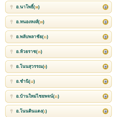
อ.นาโพธิ์(
)
38
อ.หนองหงส์(
)
28
อ.พลับพลาชัย(
)
11
อ.ห้วยราช(
)
15
อ.โนนสุวรรณ(
)
8
อ.ชำนิ(
)
12
อ.บ้านใหม่ไชยพจน์(
)
21
อ.โนนดินแดง(
)
1