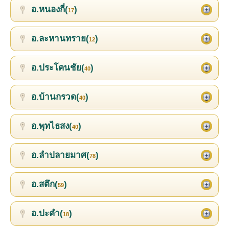
อ.หนองกี่(
)
17
อ.ละหานทราย(
)
12
อ.ประโคนชัย(
)
40
อ.บ้านกรวด(
)
40
อ.พุทไธสง(
)
40
อ.ลำปลายมาศ(
)
78
อ.สตึก(
)
59
อ.ปะคำ(
)
18