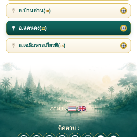
อ.บ้านด่าน(
)
18
อ.แคนดง(
)
12
อ.เฉลิมพระเกียรติ(
)
18
ภาษา :
ติดตาม :