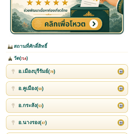
สถานที่ศักดิ์สิทธิ์
วัด(
)
714
อ.เมืองบุรีรัมย์(
)
78
อ.คูเมือง(
)
50
อ.กระสัง(
)
53
อ.นางรอง(
)
47