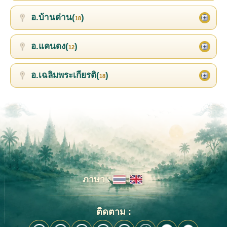
อ.บ้านด่าน(
)
18
อ.แคนดง(
)
12
อ.เฉลิมพระเกียรติ(
)
18
ภาษา :
ติดตาม :