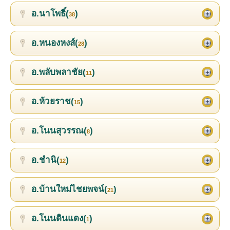
อ.นาโพธิ์(
)
38
อ.หนองหงส์(
)
28
อ.พลับพลาชัย(
)
11
อ.ห้วยราช(
)
15
อ.โนนสุวรรณ(
)
8
อ.ชำนิ(
)
12
อ.บ้านใหม่ไชยพจน์(
)
21
อ.โนนดินแดง(
)
1