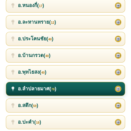
อ.หนองกี่(
)
17
อ.ละหานทราย(
)
12
อ.ประโคนชัย(
)
40
อ.บ้านกรวด(
)
40
อ.พุทไธสง(
)
40
อ.ลำปลายมาศ(
)
78
อ.สตึก(
)
59
อ.ปะคำ(
)
18