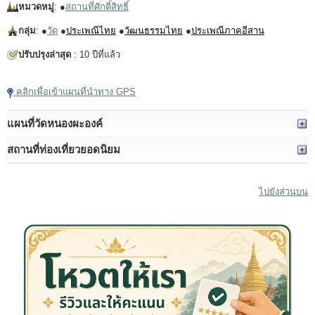
หมวดหมู่
: ●
สถานที่ศักดิ์สิทธิ์
กลุ่ม
: ●
วัด
●
ประเพณีไทย
●
วัฒนธรรมไทย
●
ประเพณีภาคอีสาน
ปรับปรุงล่าสุด
: 10 ปีที่แล้ว
คลิกเพื่อเข้าแผนที่นำทาง GPS
แผนที่วัดหนองผะองค์
สถานที่ท่องเที่ยวยอดนิยม
ไปยังส่วนบน