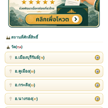
สถานที่ศักดิ์สิทธิ์
วัด(
)
714
อ.เมืองบุรีรัมย์(
)
78
อ.คูเมือง(
)
50
อ.กระสัง(
)
53
อ.นางรอง(
)
47