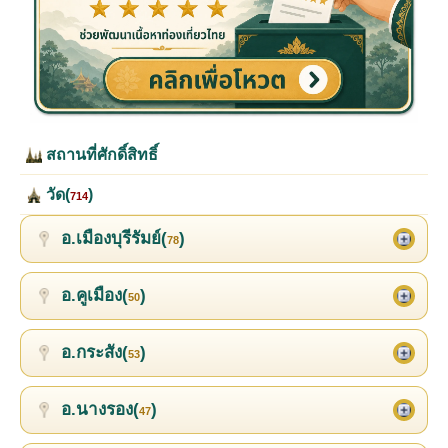
สถานที่ศักดิ์สิทธิ์
วัด(
)
714
อ.เมืองบุรีรัมย์(
)
78
อ.คูเมือง(
)
50
อ.กระสัง(
)
53
อ.นางรอง(
)
47