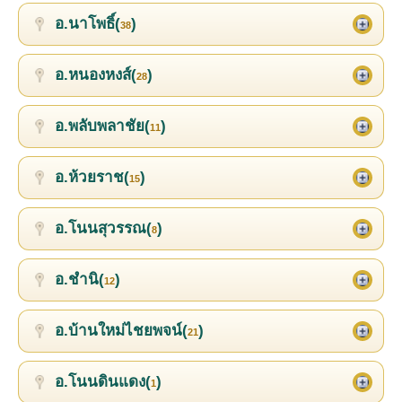
อ.นาโพธิ์(
)
38
อ.หนองหงส์(
)
28
อ.พลับพลาชัย(
)
11
อ.ห้วยราช(
)
15
อ.โนนสุวรรณ(
)
8
อ.ชำนิ(
)
12
อ.บ้านใหม่ไชยพจน์(
)
21
อ.โนนดินแดง(
)
1