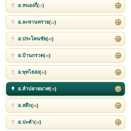
อ.หนองกี่(
)
17
อ.ละหานทราย(
)
12
อ.ประโคนชัย(
)
40
อ.บ้านกรวด(
)
40
อ.พุทไธสง(
)
40
อ.ลำปลายมาศ(
)
78
อ.สตึก(
)
59
อ.ปะคำ(
)
18