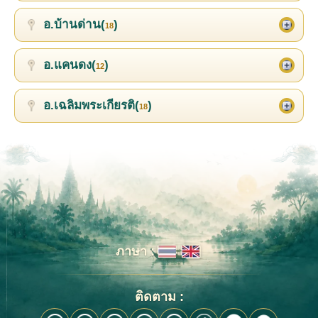
อ.บ้านด่าน(
)
18
อ.แคนดง(
)
12
อ.เฉลิมพระเกียรติ(
)
18
ภาษา :
ติดตาม :