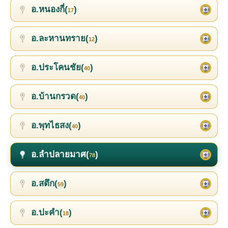
อ.หนองกี่(
)
17
อ.ละหานทราย(
)
12
อ.ประโคนชัย(
)
40
อ.บ้านกรวด(
)
40
อ.พุทไธสง(
)
40
อ.ลำปลายมาศ(
)
78
อ.สตึก(
)
59
อ.ปะคำ(
)
18