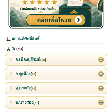
สถานที่ศักดิ์สิทธิ์
วัด(
)
714
อ.เมืองบุรีรัมย์(
)
78
อ.คูเมือง(
)
50
อ.กระสัง(
)
53
อ.นางรอง(
)
47