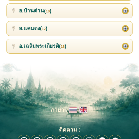
อ.บ้านด่าน(
)
18
อ.แคนดง(
)
12
อ.เฉลิมพระเกียรติ(
)
18
ภาษา :
ติดตาม :