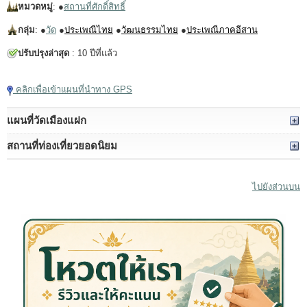
หมวดหมู่
: ●
สถานที่ศักดิ์สิทธิ์
กลุ่ม
: ●
วัด
●
ประเพณีไทย
●
วัฒนธรรมไทย
●
ประเพณีภาคอีสาน
ปรับปรุงล่าสุด
: 10 ปีที่แล้ว
คลิกเพื่อเข้าแผนที่นำทาง GPS
แผนที่วัดเมืองแฝก
สถานที่ท่องเที่ยวยอดนิยม
ไปยังส่วนบน