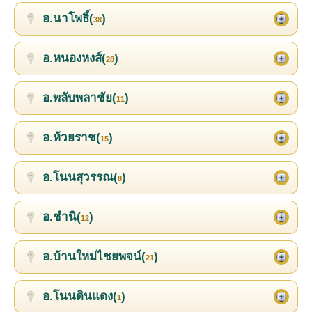
อ.นาโพธิ์(
)
38
อ.หนองหงส์(
)
28
อ.พลับพลาชัย(
)
11
อ.ห้วยราช(
)
15
อ.โนนสุวรรณ(
)
8
อ.ชำนิ(
)
12
อ.บ้านใหม่ไชยพจน์(
)
21
อ.โนนดินแดง(
)
1