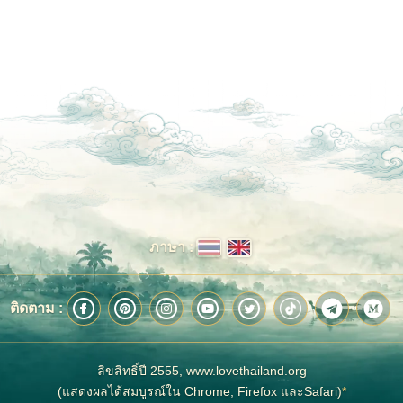
ภาษา :
ติดตาม :
ลิขสิทธิ์ปี 2555, www.lovethailand.org
(แสดงผลได้สมบูรณ์ใน Chrome, Firefox และSafari)
*