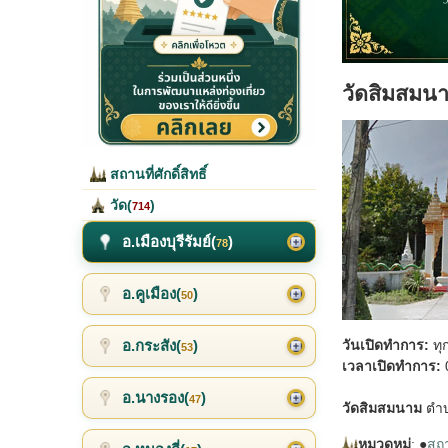
วัดสิมสมน
สถานที่ศักดิ์สิทธิ์
วัด(
)
714
อ.เมืองบุรีรัมย์(
)
78
อ.คูเมือง(
)
50
อ.กระสัง(
)
วันเปิดทำการ:
ทุ
53
เวลาเปิดทำการ:
0
อ.นางรอง(
)
47
วัดสิมสมนาม
ตำบล
หมวดหมู่
: ●
สถาน