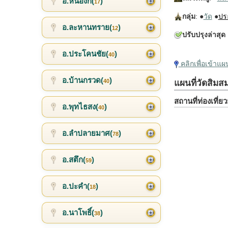
อ.หนองกี่(
)
17
กลุ่ม
: ●
วัด
●
ปร
อ.ละหานทราย(
)
12
ปรับปรุงล่าสุด
อ.ประโคนชัย(
)
40
คลิกเพื่อเข้าแ
อ.บ้านกรวด(
)
40
แผนที่วัดสิม
สถานที่ท่องเที่
อ.พุทไธสง(
)
40
อ.ลำปลายมาศ(
)
78
อ.สตึก(
)
59
อ.ปะคำ(
)
18
อ.นาโพธิ์(
)
38