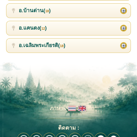
อ.บ้านด่าน(
)
18
อ.แคนดง(
)
12
อ.เฉลิมพระเกียรติ(
)
18
ภาษา :
ติดตาม :