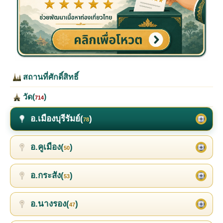
สถานที่ศักดิ์สิทธิ์
วัด(
)
714
อ.เมืองบุรีรัมย์(
)
78
อ.คูเมือง(
)
50
อ.กระสัง(
)
53
อ.นางรอง(
)
47