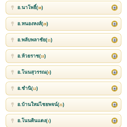
อ.นาโพธิ์(
)
38
อ.หนองหงส์(
)
28
อ.พลับพลาชัย(
)
11
อ.ห้วยราช(
)
15
อ.โนนสุวรรณ(
)
8
อ.ชำนิ(
)
12
อ.บ้านใหม่ไชยพจน์(
)
21
อ.โนนดินแดง(
)
1