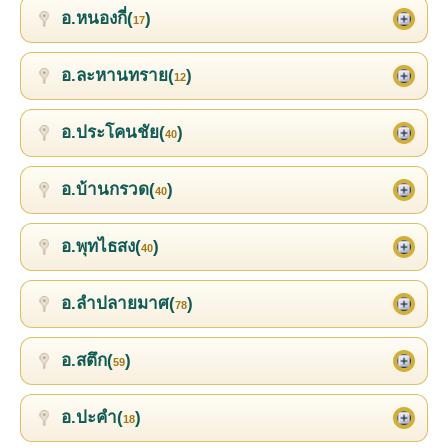
อ.หนองกี่(
)
17
อ.ละหานทราย(
)
12
อ.ประโคนชัย(
)
40
อ.บ้านกรวด(
)
40
อ.พุทไธสง(
)
40
อ.ลำปลายมาศ(
)
78
อ.สตึก(
)
59
อ.ปะคำ(
)
18