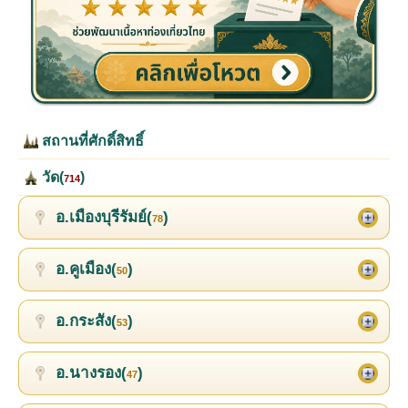
สถานที่ศักดิ์สิทธิ์
วัด(
)
714
อ.เมืองบุรีรัมย์(
)
78
อ.คูเมือง(
)
50
อ.กระสัง(
)
53
อ.นางรอง(
)
47