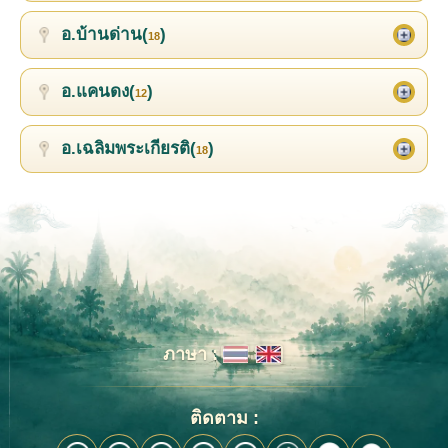
อ.บ้านด่าน(
)
18
อ.แคนดง(
)
12
อ.เฉลิมพระเกียรติ(
)
18
ภาษา :
ติดตาม :