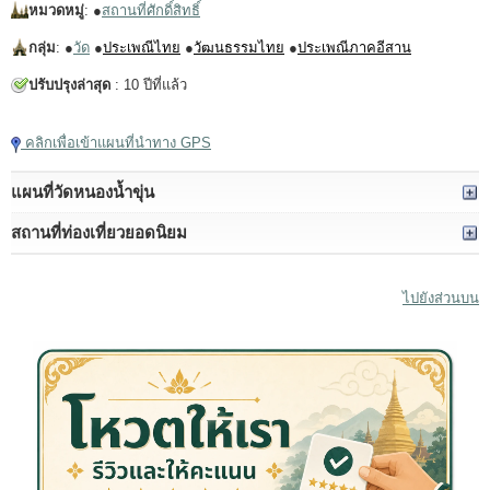
หมวดหมู่
: ●
สถานที่ศักดิ์สิทธิ์
กลุ่ม
: ●
วัด
●
ประเพณีไทย
●
วัฒนธรรมไทย
●
ประเพณีภาคอีสาน
ปรับปรุงล่าสุด
: 10 ปีที่แล้ว
คลิกเพื่อเข้าแผนที่นำทาง GPS
แผนที่วัดหนองน้ำขุ่น
สถานที่ท่องเที่ยวยอดนิยม
ไปยังส่วนบน