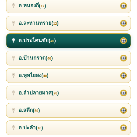
อ.หนองกี่(
)
17
อ.ละหานทราย(
)
12
อ.ประโคนชัย(
)
40
อ.บ้านกรวด(
)
40
อ.พุทไธสง(
)
40
อ.ลำปลายมาศ(
)
78
อ.สตึก(
)
59
อ.ปะคำ(
)
18