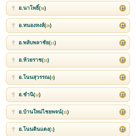
อ.นาโพธิ์(
)
38
อ.หนองหงส์(
)
28
อ.พลับพลาชัย(
)
11
อ.ห้วยราช(
)
15
อ.โนนสุวรรณ(
)
8
อ.ชำนิ(
)
12
อ.บ้านใหม่ไชยพจน์(
)
21
อ.โนนดินแดง(
)
1