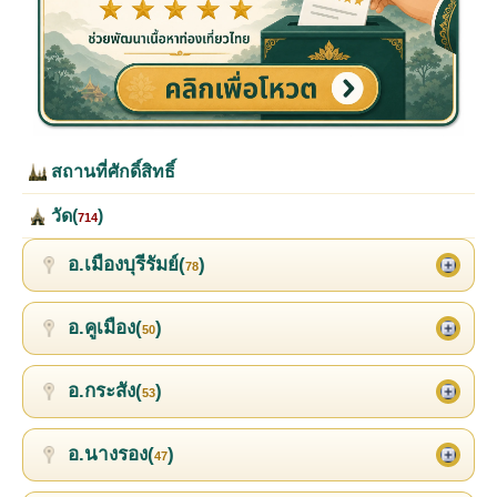
สถานที่ศักดิ์สิทธิ์
วัด(
)
714
อ.เมืองบุรีรัมย์(
)
78
อ.คูเมือง(
)
50
อ.กระสัง(
)
53
อ.นางรอง(
)
47