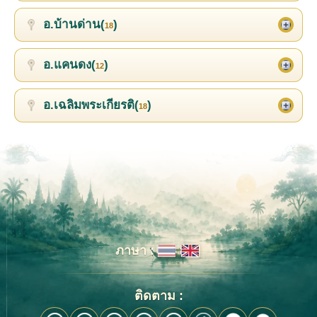
อ.บ้านด่าน(
)
18
อ.แคนดง(
)
12
อ.เฉลิมพระเกียรติ(
)
18
ภาษา :
ติดตาม :