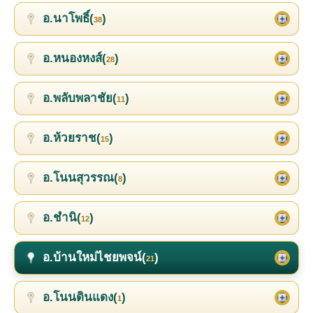
อ.นาโพธิ์(
)
38
อ.หนองหงส์(
)
28
อ.พลับพลาชัย(
)
11
อ.ห้วยราช(
)
15
อ.โนนสุวรรณ(
)
8
อ.ชำนิ(
)
12
อ.บ้านใหม่ไชยพจน์(
)
21
อ.โนนดินแดง(
)
1