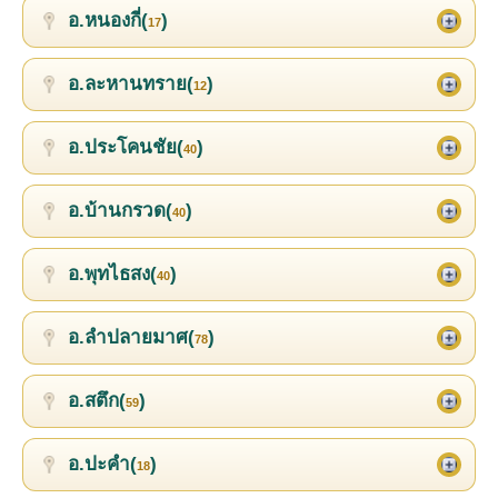
อ.หนองกี่(
)
17
อ.ละหานทราย(
)
12
อ.ประโคนชัย(
)
40
อ.บ้านกรวด(
)
40
อ.พุทไธสง(
)
40
อ.ลำปลายมาศ(
)
78
อ.สตึก(
)
59
อ.ปะคำ(
)
18