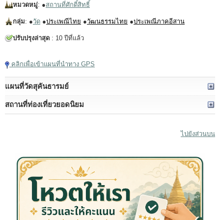
หมวดหมู่
: ●
สถานที่ศักดิ์สิทธิ์
กลุ่ม
: ●
วัด
●
ประเพณีไทย
●
วัฒนธรรมไทย
●
ประเพณีภาคอีสาน
ปรับปรุงล่าสุด
: 10 ปีที่แล้ว
คลิกเพื่อเข้าแผนที่นำทาง GPS
แผนที่วัดสุคันธารมย์
สถานที่ท่องเที่ยวยอดนิยม
ไปยังส่วนบน