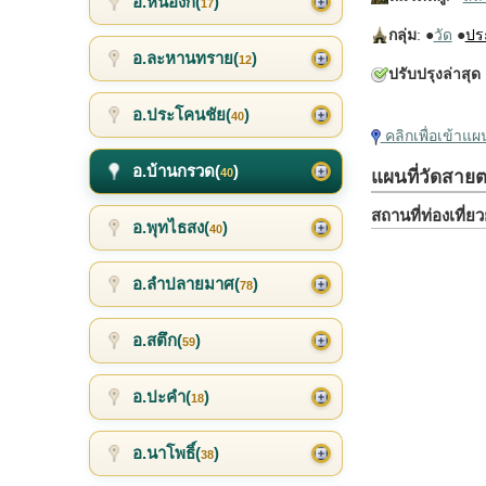
อ.หนองกี่(
)
17
กลุ่ม
: ●
วัด
●
ปร
อ.ละหานทราย(
)
12
ปรับปรุงล่าสุด
อ.ประโคนชัย(
)
40
คลิกเพื่อเข้าแ
อ.บ้านกรวด(
)
40
แผนที่วัดสายต
สถานที่ท่องเที่
อ.พุทไธสง(
)
40
อ.ลำปลายมาศ(
)
78
อ.สตึก(
)
59
อ.ปะคำ(
)
18
อ.นาโพธิ์(
)
38