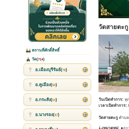
วัดสายตะกู
สถานที่ศักดิ์สิทธิ์
วัด(
)
714
อ.เมืองบุรีรัมย์(
)
78
อ.คูเมือง(
)
50
อ.กระสัง(
)
วันเปิดทำการ:
ทุ
53
เวลาเปิดทำการ:
0
อ.นางรอง(
)
47
วัดสายตะกู
ตำบลส
หมวดหมู่
: ●
สถาน