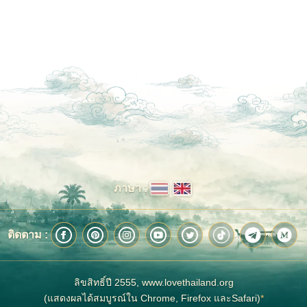
ภาษา :
ติดตาม :
ลิขสิทธิ์ปี 2555, www.lovethailand.org
(แสดงผลได้สมบูรณ์ใน Chrome, Firefox และSafari)
*