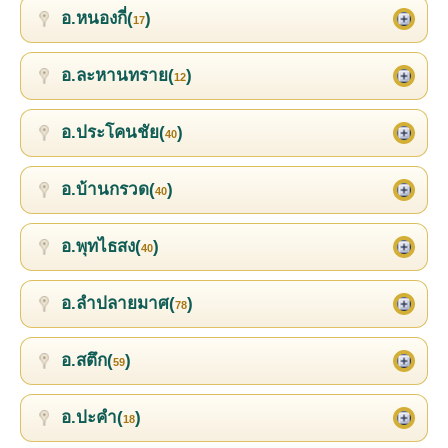
อ.หนองกี่(
)
17
อ.ละหานทราย(
)
12
อ.ประโคนชัย(
)
40
อ.บ้านกรวด(
)
40
อ.พุทไธสง(
)
40
อ.ลำปลายมาศ(
)
78
อ.สตึก(
)
59
อ.ปะคำ(
)
18