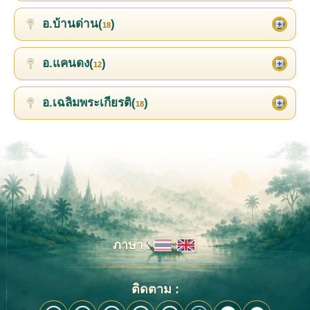
อ.บ้านด่าน(
)
18
อ.แคนดง(
)
12
อ.เฉลิมพระเกียรติ(
)
18
ภาษา :
ติดตาม :