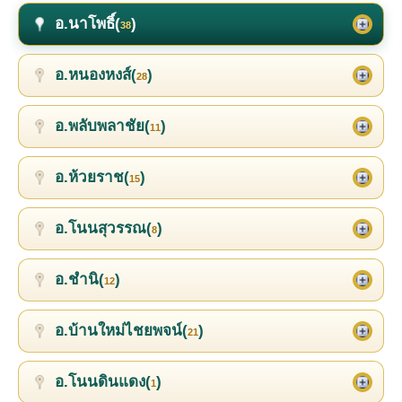
อ.นาโพธิ์(
)
38
อ.หนองหงส์(
)
28
อ.พลับพลาชัย(
)
11
อ.ห้วยราช(
)
15
อ.โนนสุวรรณ(
)
8
อ.ชำนิ(
)
12
อ.บ้านใหม่ไชยพจน์(
)
21
อ.โนนดินแดง(
)
1