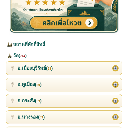
สถานที่ศักดิ์สิทธิ์
วัด(
)
714
อ.เมืองบุรีรัมย์(
)
78
อ.คูเมือง(
)
50
อ.กระสัง(
)
53
อ.นางรอง(
)
47