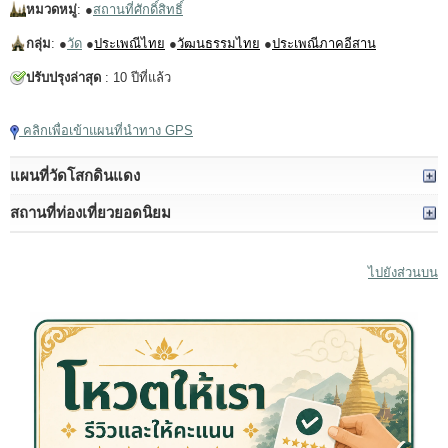
หมวดหมู่
: ●
สถานที่ศักดิ์สิทธิ์
กลุ่ม
: ●
วัด
●
ประเพณีไทย
●
วัฒนธรรมไทย
●
ประเพณีภาคอีสาน
ปรับปรุงล่าสุด
: 10 ปีที่แล้ว
คลิกเพื่อเข้าแผนที่นำทาง GPS
แผนที่วัดโสกดินแดง
สถานที่ท่องเที่ยวยอดนิยม
ไปยังส่วนบน