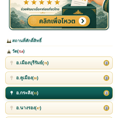
สถานที่ศักดิ์สิทธิ์
วัด(
)
714
อ.เมืองบุรีรัมย์(
)
78
อ.คูเมือง(
)
50
อ.กระสัง(
)
53
อ.นางรอง(
)
47