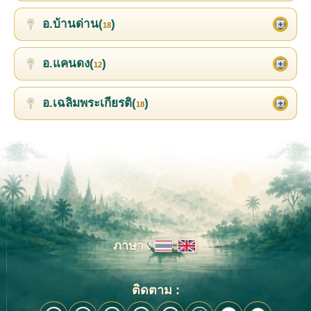
อ.บ้านด่าน(
)
18
อ.แคนดง(
)
12
อ.เฉลิมพระเกียรติ(
)
18
ภาษา :
ติดตาม :