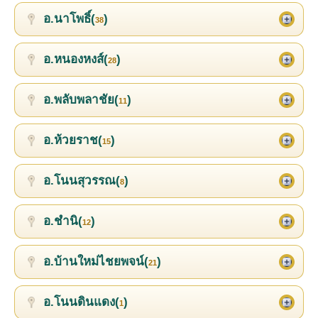
อ.นาโพธิ์(
)
38
อ.หนองหงส์(
)
28
อ.พลับพลาชัย(
)
11
อ.ห้วยราช(
)
15
อ.โนนสุวรรณ(
)
8
อ.ชำนิ(
)
12
อ.บ้านใหม่ไชยพจน์(
)
21
อ.โนนดินแดง(
)
1