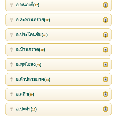
อ.หนองกี่(
)
17
อ.ละหานทราย(
)
12
อ.ประโคนชัย(
)
40
อ.บ้านกรวด(
)
40
อ.พุทไธสง(
)
40
อ.ลำปลายมาศ(
)
78
อ.สตึก(
)
59
อ.ปะคำ(
)
18