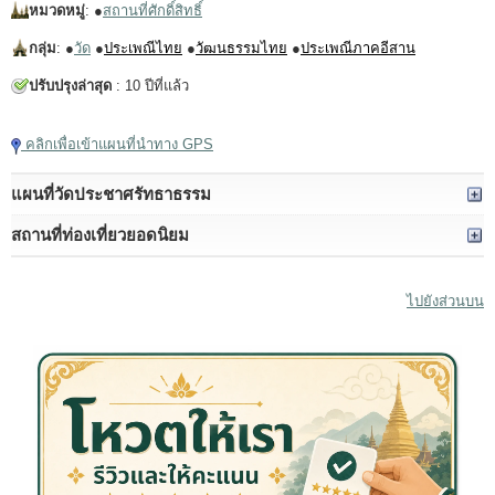
หมวดหมู่
: ●
สถานที่ศักดิ์สิทธิ์
กลุ่ม
: ●
วัด
●
ประเพณีไทย
●
วัฒนธรรมไทย
●
ประเพณีภาคอีสาน
ปรับปรุงล่าสุด
: 10 ปีที่แล้ว
คลิกเพื่อเข้าแผนที่นำทาง GPS
แผนที่วัดประชาศรัทธาธรรม
สถานที่ท่องเที่ยวยอดนิยม
ไปยังส่วนบน