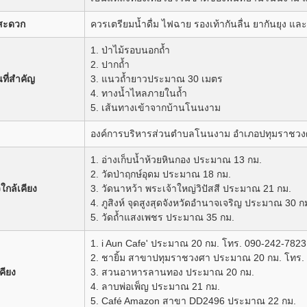
สะดวก
ควรเตรียมน้ำดื่ม ไฟฉาย รองเท้ากันลื่น ยากันยุง และ
1. ป่าไม้รอบนอกถ้ำ
2. ปากถ้ำ
ที่สำคัญ
3. แนวถ้ำยาวประมาณ 30 เมตร
4. ทางน้ำไหลภายในถ้ำ
5. เส้นทางเข้าจากบ้านโนนงาม
องค์การบริหารส่วนตำบลโนนงาม อำเภอปทุมราชวงศ
1. อ่างเก็บน้ำห้วยหินกอง ประมาณ 13 กม.
2. วัดป่าฤกษ์อุดม ประมาณ 18 กม.
วใกล้เคียง
3. วัดนาหว้า พระเจ้าใหญ่วิปัสสี ประมาณ 21 กม.
4. ภูสิงห์ จุดสูงสุดจังหวัดอำนาจเจริญ ประมาณ 30 ก
5. วัดถ้ำแสงเพชร ประมาณ 35 กม.
1. i Aun Cafe' ประมาณ 20 กม. โทร. 090-242-7823
2. ชายิ้ม สาขาปทุมราชวงศา ประมาณ 20 กม. โทร.
คียง
3. สวนอาหารลานทอง ประมาณ 20 กม.
4. ลาบพ่อเพ็ญ ประมาณ 21 กม.
5. Café Amazon สาขา DD2496 ประมาณ 22 กม.