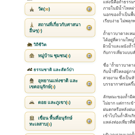
แห่งนี้คือถ้ำธร
ภายในมีน้ำไหลผ่
วัด(
)
30
นอกของถ้ำเป็นพื้
เรียบง่าย ไม่พลุ
สถานที่เกี่ยวกับศาสนา
อื่นๆ(
)
7
ถ้ำยาวบาดาลเหมา
ได้อยู่ที่ความให
วิถีชีวิต
ผิวน้ำและผนังถ้ำใ
กับการเที่ยวแบบส
หมู่บ้าน ชุมชน(
)
3
ชื่อ “ถ้ำยาวบาดา
ธรรมชาติ และสัตว์ป่า
กับน้ำที่ไหลอยู่
สวยงาม ซึ่งเป็นหั
อุทยานแห่งชาติ และ
บรรยากาศร่มครึ้
เขตอนุรักษ์(
)
3
ลักษณะของถ้ำมีค
ดอย และภูเขา(
)
ไม่ยาก แต่การเข้
5
ฝนตกหรือหลังฝนตกใ
เข้าไปในถ้ำลึกเ
เขื่อน พื้นที่อนุรักษ์
แหล่งท่องเที่ยวที
ทะเลสาบ(
)
5
บริเวณรอบนอกถ้ำเป