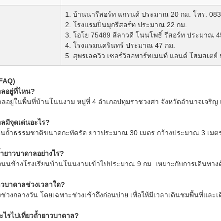
1. บ้านนารีสอร์ท แกรนด์ ประมาณ 20 กม. โทร. 08
2. โรงแรมปิ่นมุกรีสอร์ท ประมาณ 22 กม.
3. โอโย 75489 ลีลาวดี โนนโพธิ์ รีสอร์ท ประมาณ 4
4. โรงแรมนครินทร์ ประมาณ 47 กม.
5. สุพรเลควิว เซอร์วิสอพาร์ทเมนท์ แอนด์ โฮมสเตย
(FAQ)
อยู่ที่ไหน?
อยู่ในพื้นที่บ้านโนนงาม หมู่ที่ 4 อำเภอปทุมราชวงศา จังหวัดอำนาจเจริญ เ
ลมีจุดเด่นอะไร?
เป็นถ้ำธรรมชาติขนาดกะทัดรัด ยาวประมาณ 30 เมตร กว้างประมาณ 3 เมต
ถ้ำยาวบาดาลอย่างไร?
ถนนข้างโรงเรียนบ้านโนนงามเข้าไปประมาณ 9 กม. เหมาะกับการเดินทางด
าวบาดาลช่วงเวลาใด?
่วงกลางวัน โดยเฉพาะช่วงเช้าถึงก่อนบ่าย เพื่อให้มีเวลาเดินชมพื้นที่แ
อะไรไปเที่ยวถ้ำยาวบาดาล?