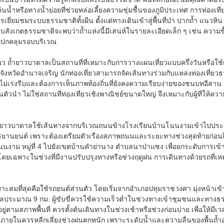
ี่ต้นน้ำหรือทางน้ำย่อยที่ช่วยหล่อเลี้ยงความชุ่มชื้นของภูมิประเทศ การท่อง
ยี่ยมชมระบบธรรมชาติทั้งผืน ตั้งแต่ทางเดินเข้าสู่พื้นที่ป่า ปากถ้ำ แนวหิ
สังเกตธรรมชาติจะพบว่าถ้ำแห่งนี้มีเสน่ห์ในรายละเอียดเล็ก ๆ เช่น ความช
ี่ปกคลุมรอบบริเวณ
่ยว ถ้ำยาวบาดาลเป็นสถานที่ที่เหมาะกับการวางแผนเที่ยวแบบครึ่งวันหรือใ
องจังหวัดอำนาจเจริญ นักท่องเที่ยวสามารถจัดเส้นทางร่วมกับแหล่งท่องเที่ยว
ไม่เร่งรีบและต้องการเห็นภาพท้องถิ่นที่ยังคงความเรียบง่ายของชนบทอีสาน จ
ป็นตัวนำ ไม่ใช่สถานที่ท่องเที่ยวเชิงพาณิชย์ขนาดใหญ่ จึงเหมาะกับผู้ท
ยาวบาดาลใช้เส้นทางจากบริเวณถนนข้างโรงเรียนบ้านโนนงามเข้าไปประมาณ 9
รยานยนต์ เพราะต้องเตรียมตัวเรื่องสภาพถนนและระยะทางช่วงสุดท้ายก่อนถึงพื้
าม หมู่ที่ 4 ไปยังเขตบ้านคำย่านาง ตำบลนาป่าแซง เพื่อยกระดับการเข้าถ
โดยเฉพาะในช่วงที่มีงานปรับปรุงทางหรือช่วงฤดูฝน การเดินทางด้วยรถที่เ
มาะสมที่สุดคือใช้รถยนต์ส่วนตัว โดยเริ่มจากอำเภอปทุมราชวงศา มุ่งหน้า
ลประมาณ 9 กม. ผู้ขับขี่ควรใช้ความเร็วต่ำในช่วงทางเข้าชุมชนและทางธรรม
ู่ตามสภาพพื้นที่ ควรตั้งต้นเดินทางในช่วงเช้าหรือช่วงก่อนบ่าย เพื่อให้
ำไหลภายในควรหลีกเลี่ยงช่วงฝนตกหนัก เพราะระดับน้ำและความลื่นของพื้นถ้ำอา