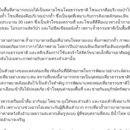
ยในพื้นที่สามารถแบ่งได้เป็นหลายโซนโดยธรรมชาติ โซนแรกคือบริเวณป่าไม้รอบ
้ำ โซนที่สองคือบริเวณปากถ้ำ ซึ่งเป็นจุดที่เหมาะกับการสังเกตลักษณะห
ระมาณ 30 เมตร ซึ่งเป็นหัวใจของสถานที่ และโซนที่สี่คือแนวทางน้ำภายในถ
งขยะ ไม่รบกวนสัตว์ป่า และไม่ขีดเขียนผนังถ้ำ เพราะถ้ำธรรมชาติเป็นพื้นที
ี่ยวสายถ่ายภาพ ถ้ำยาวบาดาลมีมุมที่น่าสนใจหลายแบบ ทั้งภาพปากถ้ำ ภ
ปลอดภัยมากกว่าการได้ภาพสวย ไม่ควรปีนป่ายบนหินเปียกหรือเดินลงจุดท
กวนธรรมชาติ และหลีกเลี่ยงการใช้แสงจ้าใส่สัตว์ขนาดเล็กที่อาจอาศัยอยู่ในพ
ำกลับไปเฉพาะภาพถ่ายกับความทรงจำเท่านั้น
ป็นตัวอย่างของแหล่งท่องเที่ยวท้องถิ่นที่มีศักยภาพในการพัฒนาอย่างระม
่องเที่ยวอย่างเหมาะสม สถานที่แห่งนี้สามารถกลายเป็นจุดท่องเที่ยวธรรมชาติ
าสภาพแวดล้อมเดิมไว้เป็นหัวใจสำคัญ การพัฒนาแหล่งท่องเที่ยวธรรมชาติไม่จ
้มาเยือนเข้าถึงได้ปลอดภัย เข้าใจคุณค่าของพื้นที่ และช่วยกันอนุรักษ์ทรั
่ยวควรเตรียมน้ำดื่ม ยากันยุง ไฟฉาย ถุงใส่ขยะส่วนตัว และรองเท้าที่เหมาะกั
ี่จริง เพราะบางช่วงอาจไม่เหมาะกับผู้ที่เดินลำบาก การเที่ยวถ้ำยาวบาดา
ว่าคาดหวังสิ่งอำนวยความสะดวกเต็มรูปแบบ ผู้ที่ชอบสถานที่สงบ มีน้ำไหล ป่
วัดอำนาจเจริญ