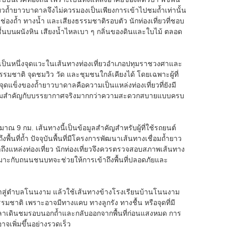
เที่ยวถ้ำยาวบาดาลจึงไม่ควรมองเป็นเพียงการเข้าไปชมถ้ำเท่านั้น
น ช่องถ้ำ ทางน้ำ และเสียงธรรมชาติรอบตัว นักท่องเที่ยวที่ชอบ
ื้นบนผนังหิน เสียงน้ำไหลเบา ๆ กลิ่นของดินและใบไม้ ตลอด
ช้เป็นหนึ่งจุดแวะในเส้นทางท่องเที่ยวอำเภอปทุมราชวงศาและ
ธรรมชาติ จุดชมวิว วัด และชุมชนใกล้เคียงได้ โดยเฉพาะผู้ที่
ุดแข็งของถ้ำยาวบาดาลคือความเป็นแหล่งท่องเที่ยวที่ยังมี
ี่ให้ความสำคัญกับบรรยากาศจริงมากกว่าความสะดวกสบายแบบครบ
 กม. เส้นทางนี้เป็นข้อมูลสำคัญสำหรับผู้ที่ใช้รถยนต์
นที่ถ้ำ ปัจจุบันพื้นที่มีโครงการพัฒนาเส้นทางเชื่อมถ้ำยาว
ึงแหล่งท่องเที่ยว นักท่องเที่ยวจึงควรตรวจสอบสภาพเส้นทาง
หมาะกับถนนชนบทจะช่วยให้การเข้าถึงพื้นที่ปลอดภัยและ
เข้าสู่ตำบลโนนงาม แล้วใช้เส้นทางข้างโรงเรียนบ้านโนนงาม
ชาติ เพราะอาจมีทางแคบ ทางลูกรัง ทางชื้น หรือจุดที่มี
มีเวลาเดินชมรอบนอกถ้ำและกลับออกจากพื้นที่ก่อนแสงหมด การ
จเพิ่มขึ้นอย่างรวดเร็ว