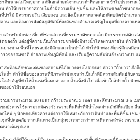
รมชาติขนาดไม่ใหญ่มาก แต่มีเอกลักษณ์จากแนวถ้ำที่ทอดยาวเข้าไปประมา
าน ทำให้บรรยากาศภายในถ้ำมีความเย็น ชุ่มชื้น และให้ภาพของถ้ำขนาดกะท
นที่ป่าไม้ มีความร่มรื่น เงียบสงบ และยังเป็นสภาพแวดล้อมที่พบสัตว์ป่านาน
กพล่าน และต้องการสัมผัสภูมิทัศน์ท้องถิ่นของอำนาจเจริญในมุมที่ต่างจากแหล่
ะสำหรับนักท่องเที่ยวที่ชอบสถานที่ธรรมชาติขนาดเล็ก มีบรรยากาศดิบ สงบ
ญ่โตของถ้ำ แต่อยู่ที่ความเป็นถ้ำธรรมชาติซึ่งมีทางน้ำไหลผ่านภายใน ทำ
นบางช่วง พื้นที่โดยรอบยังมีลักษณะเป็นป่าไม้ ทำให้นักท่องเที่ยวรู้สึกเหมือนเ
ำรวจธรรมชาติ ถ่ายภาพเชิงภูมิทัศน์ และเรียนรู้ความสัมพันธ์ระหว่างป่า 
ล” สะท้อนลักษณะเด่นของสถานที่ได้อย่างตรงไปตรงมา คำว่า “ถ้ำยาว” สื่อถึ
ภายในถ้ำ ทำให้ชื่อของสถานที่มีภาพจำชัดเจนว่าเป็นถ้ำที่มีความสัมพันธ์กับส
วใจสำคัญที่ทำให้ถ้ำแห่งนี้แตกต่างจากถ้ำแห้งทั่วไป เมื่อเข้าใกล้ปากถ้ำ นักท่อ
มของป่าไม้รอบนอก
วามยาวประมาณ 30 เมตร กว้างประมาณ 3 เมตร และลึกประมาณ 3-5 เมตร จั
าชมยังควรใช้ความระมัดระวัง เพราะพื้นที่ถ้ำที่มีน้ำไหลผ่านมักมีพื้นเปีย
หม่ ๆ นักท่องเที่ยวควรแต่งกายให้เหมาะกับการเดินป่าและพื้นที่ชื้น เช่น รอ
กินจุดที่ปลอดภัย หากเดินทางเป็นกลุ่มจะเหมาะกว่าการเดินทางลำพัง เพรา
่พัฒนาเต็มรูปแบบ
็นป่าไม้ที่ให้ความรู้สึกสงบและเป็นธรรมชาติ พื้นที่ลักษณะนี้มีคุณค่าต่อระ