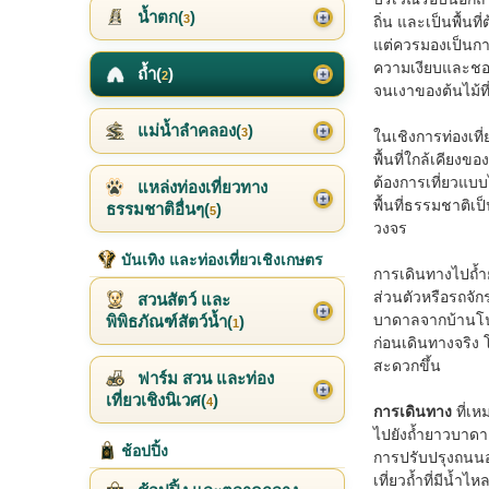
น้ำตก(
)
3
ถิ่น และเป็นพื้นท
แต่ควรมองเป็นการเ
ความเงียบและชอบ
ถ้ำ(
)
2
จนเงาของต้นไม้ท
แม่น้ำลำคลอง(
)
3
ในเชิงการท่องเที
พื้นที่ใกล้เคียงข
ต้องการเที่ยวแบบ
แหล่งท่องเที่ยวทาง
พื้นที่ธรรมชาติเ
ธรรมชาติอื่นๆ(
)
5
วงจร
บันเทิง และท่องเที่ยวเชิงเกษตร
การเดินทางไปถ้ำ
ส่วนตัวหรือรถจัก
สวนสัตว์ และ
บาดาลจากบ้านโนนง
พิพิธภัณฑ์สัตว์น้ำ(
)
1
ก่อนเดินทางจริง 
สะดวกขึ้น
ฟาร์ม สวน และท่อง
เที่ยวเชิงนิเวศ(
)
4
การเดินทาง
ที่เห
ไปยังถ้ำยาวบาดา
ช้อปปิ้ง
การปรับปรุงถนนอย
เที่ยวถ้ำที่มีน้