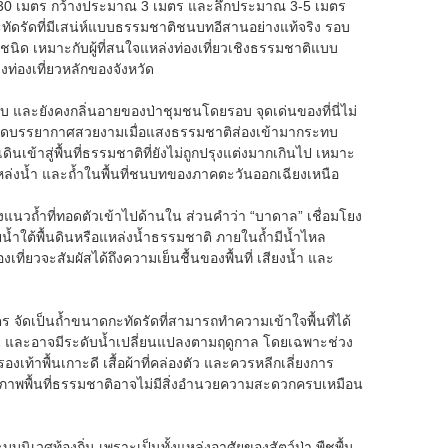
ณ 30 เมตร กว้างประมาณ 3 เมตร และลึกประมาณ 3-5 เมตร
ัดรัดที่มีเสน่ห์แบบธรรมชาติชนบทอีสานอย่างแท้จริง รอบ
าชนิด เหมาะกับผู้ที่สนใจแหล่งท่องเที่ยวเชิงธรรมชาติแบบ
งท่องเที่ยวหลักของจังหวัด
 และยังคงกลิ่นอายของป่าชุมชนโดยรอบ จุดเด่นของที่นี่ไม่
ให้เกิดบรรยากาศสวยงามเมื่อแสงธรรมชาติส่องเข้ามากระทบ
ดินเข้าสู่พื้นที่ธรรมชาติที่ยังไม่ถูกปรุงแต่งมากเกินไป เหมาะ
แหล่งน้ำ และถ้ำในพื้นที่ชนบทของภาคตะวันออกเฉียงเหนือ
งแนวถ้ำที่ทอดตัวเข้าไปด้านใน ส่วนคำว่า “บาดาล” เชื่อมโยง
ายน้ำใต้พื้นดินหรือแหล่งน้ำธรรมชาติ ภายในถ้ำมีน้ำไหล
งเที่ยวจะสัมผัสได้ถึงความเย็นชื้นของพื้นที่ เสียงน้ำ และ
ดเป็นถ้ำขนาดกะทัดรัดที่สามารถทำความเข้าใจพื้นที่ได้
ก ลื่น และอาจมีระดับน้ำเปลี่ยนแปลงตามฤดูกาล โดยเฉพาะช่วง
งเท้าพื้นเกาะดี เสื้อผ้าที่คล่องตัว และควรหลีกเลี่ยงการ
ะสภาพพื้นที่ธรรมชาติอาจไม่มีสิ่งอำนวยความสะดวกครบเหมือน
บบนิเวศท้องถิ่น เพราะเป็นทั้งแหล่งอาศัยของสัตว์ป่า พืชพื้น