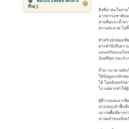
ช้อปปิ้ง และตลาดกลาง
คืน(
)
1
สิ่งที่น่าสนใจภา
ฉากธรรมชาติของถ
สามคือแนวถ้ำยาวป
ความสะอาด ไม่ทิ้
สำหรับนักท่องเท
ควรคำนึงถึงความ
แสงเสริมแบบไม่รบ
น้อยที่สุด และน
ถ้ำยาวบาดาลยังเ
ให้ข้อมูลแก่นักท
ได้ โดยยังคงรักษ
ไป แต่ควรทำให้ผู
ผู้ที่วางแผนมาเที
ทางก่อนเข้าพื้นท
เคารพพื้นที่มากก
น่าจดจำของจังห