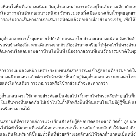
่ยวที่สนใจพื้นที่เสนางคนิคม วัดภูถ้ำแกลบสามารถจัดอยู่ในเส้นทางเดียวกั
ัดโพธารามในอำเภอเสนางคนิคม วัดพระมงคลมิ่งเมือง อ่างเก็บน้ำพุทธอุทยาน
ามารถเริ่มจากเส้นทางอำเภอเสนางคนิคมแล้วต่อเข้าเมืองอำนาจเจริญ เพื่อ
ดภูถ้ำแกลบควรตั้งจุดหมายไปยังตำบลหนองไฮ อำเภอเสนางคนิคม จังหวัดอำ
อรถรับจ้างท้องถิ่น หากเดินทางจากตัวเมืองอำนาจเจริญ ให้มุ่งหน้าไปทา
ดินทางหรือสอบถามชาวบ้านในพื้นที่ เนื่องจากสถานที่เป็นวัดธรรมชาติในช
วนตัวควรวางแผนล่วงหน้า เพราะระบบขนส่งสาธารณะเข้าสู่สถานที่ธรรมชาติใ
างคนิคมก่อน แล้วต่อรถรับจ้างท้องถิ่นเข้าสู่วัดภูถ้ำแกลบ ควรตกลงค่าโ
ายแห่งในวันเดียว การเหมารถหรือใช้รถส่วนตัวจะสะดวกกว่า
ดภูถ้ำแกลบ ควรใช้เวลาอย่างค่อยเป็นค่อยไป เริ่มจากไหว้พระหรือทำบุญในพื้น
ในเส้นทางที่ปลอดภัย ไม่เข้าไปในถ้ำลึกหรือพื้นที่หินแคบโดยไม่มีผู้รู้พื้น
ินหรือทางลาดได้
ป็นสถานที่ที่ควรค่าแก่การแวะเยือนสำหรับผู้ที่ชอบวัดธรรมชาติ วัดถ้ำ 
่ได้ทำให้สถานที่แห่งนี้ด้อยความน่าสนใจ ตรงกันข้ามกลับทำให้วัดเข้าถึงง่
ต้นจันทร์ผาที่ขึ้นอยู่ทั่วพื้นที่ช่วยสร้างเอกลักษณ์ให้วัดภูถ้ำแกลบเป็นหน