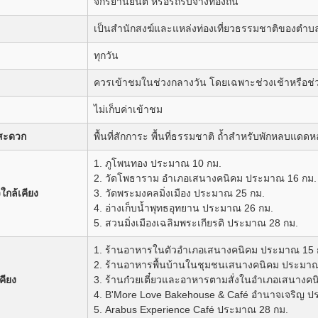
จักรยานยนต์ หรือรถรับจ้างท้องถิ่น
เป็นสำนักสงฆ์และแหล่งท่องเที่ยวธรรมชาติของตำ
ทุกวัน
ควรเข้าชมในช่วงกลางวัน โดยเฉพาะช่วงเช้าหรือช่ว
ไม่เก็บค่าเข้าชม
สะดวก
พื้นที่สักการะ พื้นที่ธรรมชาติ ถ้ำสำหรับพักหลบแด
1. ภูโพนทอง ประมาณ 10 กม.
2. วัดโพธาราม อำเภอเสนางคนิคม ประมาณ 16 กม.
วใกล้เคียง
3. วัดพระมงคลมิ่งเมือง ประมาณ 25 กม.
4. อ่างเก็บน้ำพุทธอุทยาน ประมาณ 26 กม.
5. สวนมิ่งเมืองเฉลิมพระเกียรติ ประมาณ 28 กม.
1. ร้านอาหารในตัวอำเภอเสนางคนิคม ประมาณ 15 
2. ร้านอาหารพื้นบ้านในชุมชนเสนางคนิคม ประมาณ
คียง
3. ร้านก๋วยเตี๋ยวและอาหารตามสั่งในอำเภอเสนางค
4. B'More Love Bakehouse & Café อำนาจเจริญ ป
5. Arabus Experience Café ประมาณ 28 กม.