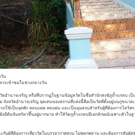
กวัน
ควรเข้าชมในช่วงกลางวัน
วัดอำนาจเจริญ หรือที่ปรากฏในฐานข้อมูลวัดในชื่อสำนักสงฆ์ภูถ้ำแกลบ
จังหวัดอำนาจเจริญ จุดเด่นของสถานที่แห่งนี้คือเป็นวัดที่ตั้งอยู่บนภูขนา
มารถใช้เป็นจุดพัก หลบแดด หลบฝน และเป็นมุมสงบสำหรับผู้ที่ต้องการไหว้
อบยังมีต้นจันทร์ผาขึ้นอยู่มากมาย ทำให้วัดภูถ้ำแกลบมีเอกลักษณ์เฉพาะต
ะกับผู้ที่ต้องการเที่ยววัดในบรรยากาศสงบ ไม่พลุกพล่าน และต้องการสัมผัสธร