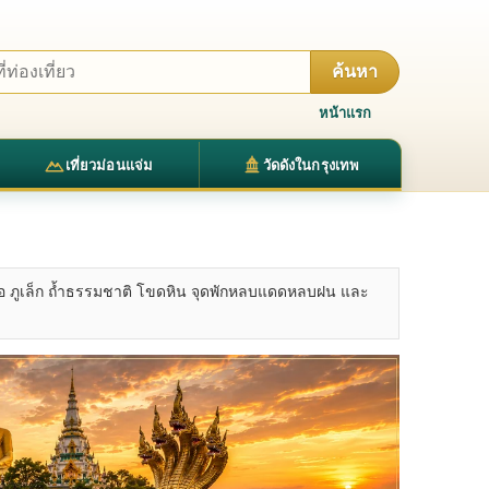
ค้นหา
หน้าแรก
เที่ยวม่อนแจ่ม
วัดดังในกรุงเทพ
คือ ภูเล็ก ถ้ำธรรมชาติ โขดหิน จุดพักหลบแดดหลบฝน และ