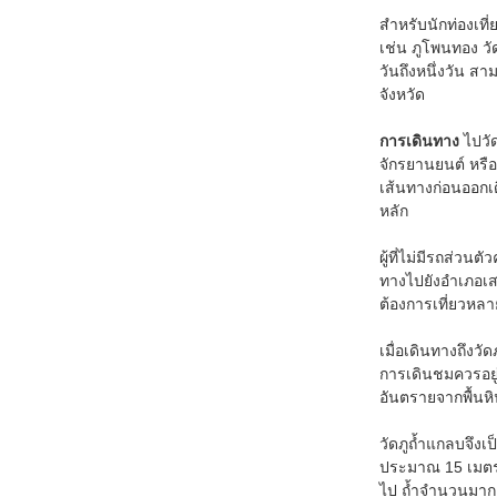
สำหรับนักท่องเที
เช่น ภูโพนทอง ว
วันถึงหนึ่งวัน ส
จังหวัด
การเดินทาง
ไปวั
จักรยานยนต์ หรื
เส้นทางก่อนออกเ
หลัก
ผู้ที่ไม่มีรถส่
ทางไปยังอำเภอเสน
ต้องการเที่ยวหล
เมื่อเดินทางถึงวั
การเดินชมควรอยู่
อันตรายจากพื้นห
วัดภูถ้ำแกลบจึงเ
ประมาณ 15 เมตรไม
ไป ถ้ำจำนวนมากและ