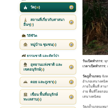
วัด(
)
30
สถานที่เกี่ยวกับศาสนา
อื่นๆ(
)
7
วิถีชีวิต
หมู่บ้าน ชุมชน(
)
3
ธรรมชาติ และสัตว์ป่า
วันเปิดทำการ:
ทุ
อุทยานแห่งชาติ และ
เวลาเปิดทำการ:
เขตอนุรักษ์(
)
3
วัดภูถ้ำแกลบ
จังห
อำเภอเสนางคนิคม 
ดอย และภูเขา(
)
5
ภายในพื้นที่ สา
ง่าย พื้นที่โดยร
เขื่อน พื้นที่อนุรักษ์
เสนางคนิคม
ทะเลสาบ(
)
5
วัดภูถ้ำแกลบเหมา