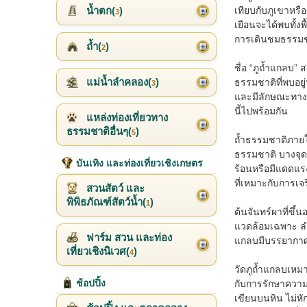
น้ำตก(
)
เทียบกับภูเขาหรื
3
เยือนจะได้พบทั้ง
การเดินชมธรรมชา
ถ้ำ(
)
2
ชื่อ “ภูถ้ำแกลบ” 
แม่น้ำลำคลอง(
)
ธรรมชาติที่พบอยู่
3
และมีลักษณะทางธร
นี้ไปพร้อมกัน
แหล่งท่องเที่ยวทาง
ธรรมชาติอื่นๆ(
)
5
ถ้ำธรรมชาติภายใน
ธรรมชาติ บางจุดส
บันเทิง และท่องเที่ยวเชิงเกษตร
ร้อนหรือมีแดดแร
ที่เหมาะกับการเจ
สวนสัตว์ และ
พิพิธภัณฑ์สัตว์น้ำ(
)
1
ต้นจันทร์ผาที่ขึ้น
แวดล้อมเฉพาะ ลำต
ฟาร์ม สวน และท่อง
แกลบมีบรรยากาศแตก
เที่ยวเชิงนิเวศ(
)
4
วัดภูถ้ำแกลบเหมา
ช้อปปิ้ง
กับการรักษาความ
เขียนบนหิน ไม่หัก