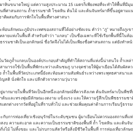
อผาหินขนาดใหญ่ แต่ความสูงประมาณ 15 เมตรก็เพียงพอที่จะทำให้พื้นที่มีม
พื้นที่ศาสนสถาน ถ้ำธรรมชาติ โขดหิน ต้นไม้ และต้นจันทร์ผาที่ขึ้นอยู่ตามแน
ติผสมกับการพักใจในพื้นที่ทางศาสนา
สะท้อนลักษณะภูมิประเทศของสถานที่ได้อย่างชัดเจน คำว่า “ภู” หมายถึงภูเขาหร
หลายแห่งในพื้นที่ สำหรับคำว่า “แกลบ” เป็นชื่อเฉพาะที่ใช้เรียกพื้นที่นี้ในท
รมชาติเป็นเอกลักษณ์ ชื่อวัดจึงไม่ได้เป็นเพียงชื่อศาสนสถาน แต่ยังทำหน้
วัดภูถ้ำแกลบเป็นองค์ประกอบสำคัญที่ทำให้สถานที่แห่งนี้น่าสนใจ ถ้ำเหล่านี้
ามารถใช้เป็นพื้นที่พักระหว่างเดินชมภู บางจุดช่วยให้ผู้มาเยือนได้สัมผ
ง ถ้ำในพื้นที่วัดประเภทนี้ยังสะท้อนความสัมพันธ์ระหว่างพระพุทธศาสนาแล
ริญสติ นั่งพักใจ และปลีกตัวจากความวุ่นวาย
อยู่มากมายในพื้นที่วัดเป็นอีกหนึ่งเอกลักษณ์ที่ควรสังเกต ต้นจันทร์ผาเป็นพืชที่
้นและทรงพุ่มมีลักษณะงดงาม แข็งแรง และให้ความรู้สึกเป็นพืชธรรมชาติที่
ต่างจากวัดที่อยู่ในที่ราบทั่วไป และช่วยเพิ่มคุณค่าด้านการเรียนรู้ธรรมชา
ะกับการท่องเที่ยวเชิงอนุรักษ์ในระดับชุมชน ผู้มาเยือนไม่ควรมองสถานที่แห
สงบ ความสะอาด และความเป็นธรรมชาติของพื้นที่ ถ้ำ โขดหิน และต้นจันท
กิ่งไม้ ไม่ทิ้งขยะ และไม่รบกวนสัตว์หรือสิ่งมีชีวิตในพื้นที่ การท่องเที่ยว