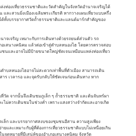
บแหล่งท่องเที่ยวธรรมชาติและวัดสำคัญในจังหวัดอำนาจเจริญได้
 และสวนมิ่งเมืองเฉลิมพระเกียรติ หากวางแผนเที่ยวแบบครึ่ง
ให้ได้ทั้งบรรยากาศวัดถ้ำธรรมชาติและแลนด์มาร์กสำคัญของ
นาจเจริญ เหมาะกับการเดินทางด้วยรถยนต์ส่วนตัว รถ
งอำเภอเสนางคนิคม แล้วต่อเข้าสู่ตำบลหนองไฮ โดยควรตรวจสอบ
ุมชนและอาจไม่มีป้ายขนาดใหญ่ชัดเจนเหมือนแหล่งท่องเที่ยว
นตำบลหนองไฮอาจไม่สะดวกเท่าพื้นที่ตัวเมือง สามารถเดิน
ดยสาร เวลารอ และจุดรับกลับให้ชัดเจนก่อนเดินทาง หาก
ที่วัด จากนั้นจึงเดินชมภูเล็ก ๆ ถ้ำธรรมชาติ และต้นจันทร์ผา
ที่ และไม่ควรเดินชมในช่วงค่ำ เพราะแสงสว่างจำกัดและอาจเกิด
ภูขนาดเล็ก และบรรยากาศสงบของชุมชนอีสาน ความสูงเพียง
ายและเหมาะกับผู้ที่ต้องการเที่ยวธรรมชาติแบบไม่เหนื่อยเกิน
ึ่งในจุดหมายที่มีเสน่ห์ของอำเภอเสนางคนิคม จังหวัด