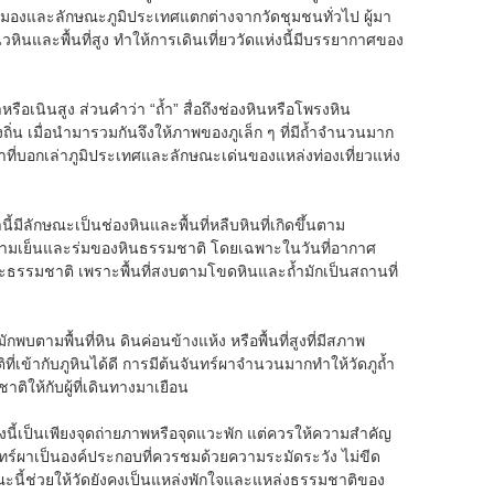
ุมมองและลักษณะภูมิประเทศแตกต่างจากวัดชุมชนทั่วไป ผู้มา
วหินและพื้นที่สูง ทำให้การเดินเที่ยววัดแห่งนี้มีบรรยากาศของ
ือเนินสูง ส่วนคำว่า “ถ้ำ” สื่อถึงช่องหินหรือโพรงหิน
้องถิ่น เมื่อนำมารวมกันจึงให้ภาพของภูเล็ก ๆ ที่มีถ้ำจำนวนมาก
าที่บอกเล่าภูมิประเทศและลักษณะเด่นของแหล่งท่องเที่ยวแห่ง
มีลักษณะเป็นช่องหินและพื้นที่หลืบหินที่เกิดขึ้นตาม
ัสความเย็นและร่มของหินธรรมชาติ โดยเฉพาะในวันที่อากาศ
ะธรรมชาติ เพราะพื้นที่สงบตามโขดหินและถ้ำมักเป็นสถานที่
มักพบตามพื้นที่หิน ดินค่อนข้างแห้ง หรือพื้นที่สูงที่มีสภาพ
เข้ากับภูหินได้ดี การมีต้นจันทร์ผาจำนวนมากทำให้วัดภูถ้ำ
ติให้กับผู้ที่เดินทางมาเยือน
่งนี้เป็นเพียงจุดถ่ายภาพหรือจุดแวะพัก แต่ควรให้ความสำคัญ
ร์ผาเป็นองค์ประกอบที่ควรชมด้วยความระมัดระวัง ไม่ขีด
ลักษณะนี้ช่วยให้วัดยังคงเป็นแหล่งพักใจและแหล่งธรรมชาติของ