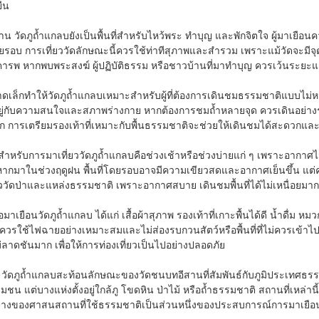
ยืน
ัดภูถ้ำแกลบยังเป็นพื้นที่สำหรับไหว้พระ ทำบุญ และพักจิตใจ ผู้มาเยือนควร
บ การเที่ยววัดลักษณะนี้ควรใช้ท่าทีสุภาพและสำรวม เพราะแม้วัดจะมีจุดเด
มเคารพ หากพบพระสงฆ์ ผู้ปฏิบัติธรรม หรือชาวบ้านที่มาทำบุญ ควรเว้นระ
เล็กทำให้วัดภูถ้ำแกลบเหมาะสำหรับผู้ที่ต้องการเดินชมธรรมชาติแบบไม่หน
ยู่กับความสนใจและสภาพร่างกาย หากต้องการชมถ้ำหลายจุด ควรเดินอย่างระมั
ก การเตรียมรองเท้าที่เหมาะกับพื้นธรรมชาติจะช่วยให้เดินชมได้สะดวกแล
ะสำหรับการมาเที่ยววัดภูถ้ำแกลบคือช่วงเช้าหรือช่วงบ่ายแก่ ๆ เพราะอาก
ากมาในช่วงฤดูฝน พื้นที่โดยรอบอาจมีความเขียวสดและอากาศเย็นขึ้น แต่คว
ววัดป่าและแหล่งธรรมชาติ เพราะอากาศสบาย เดินชมพื้นที่ได้ไม่เหนื่อยมาก
มื่อมาเยือนวัดภูถ้ำแกลบ ได้แก่ เสื้อผ้าสุภาพ รองเท้าที่เกาะพื้นได้ดี น้ำดื่
ควรใช้ไฟฉายอย่างเหมาะสมและไม่ส่องรบกวนสัตว์หรือพื้นที่ที่ไม่ควรเข้าไป ผ
าดชันมาก เพื่อให้การท่องเที่ยวเป็นไปอย่างปลอดภัย
ัดภูถ้ำแกลบสะท้อนลักษณะของวัดชนบทอีสานที่สัมพันธ์กับภูมิประเทศธรรมชา
ชน แต่บางแห่งตั้งอยู่ใกล้ภู โขดหิน ป่าไม้ หรือถ้ำธรรมชาติ สถานที่เหล่า
ย่างของศาสนสถานที่ใช้ธรรมชาติเป็นส่วนหนึ่งของประสบการณ์การมาเยือน ไม