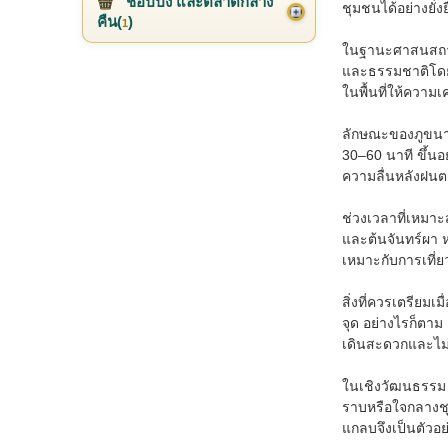
ช้อปปิ้ง และตลาดกลาง
ชุมชนได้อย่างยั่ง
คืน(
)
1
ในฐานะศาสนสถาน ว
และธรรมชาติโดยรอ
ในพื้นที่ให้ควา
ลักษณะของภูขนาด
30–60 นาที ขึ้นอ
ความลื่นหลังฝนต
ช่วงเวลาที่เหมา
และต้นจันทร์ผา ห
เหมาะกับการเที่ย
สิ่งที่ควรเตรียมเ
จุด อย่างไรก็ตาม 
เดินสะดวกและไม่ล
ในเชิงวัฒนธรรม ว
ราบหรือใจกลางชุม
แกลบจึงเป็นตัวอ