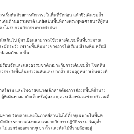
เริ่มต้นด้วยการสักการะในพื้นที่วัดก่อน แล้วจึงเดินชมถ้ำ
่นด้านธรรมชาติ แต่ยังเป็นพื้นที่ทางพระพุทธศาสนาที่ผู้คน
ยะและไม่รบกวนกิจกรรมทางศาสนา
ักเกินไป ผู้มาเยือนสามารถใช้เวลาเดินชมพื้นที่ประมาณ
ดระวัง เพราะพื้นหินบางช่วงอาจไม่เรียบ มีร่องหิน หรือมี
ะปลอดภัยมากขึ้น
าศไม่ร้อนจัดและแสงธรรมชาติเหมาะกับการเดินชมถ้ำ โขดหิน
รระวังพื้นลื่นบริเวณหินและปากถ้ำ ส่วนฤดูหนาวเป็นช่วงที่
ม หมวกหรือร่ม และไฟฉายขนาดเล็กหากต้องการส่องดูพื้นที่ถ้ำบาง
ู้ที่เดินทางมากับเด็กหรือผู้สูงอายุควรเลือกชมเฉพาะบริเวณที่
ติ วัดหลายแห่งในภาคอีสานไม่ได้ตั้งอยู่เฉพาะในพื้นที่
นี้มักมีบรรยากาศสงบและเหมาะกับการปฏิบัติธรรม วัดภูถ้ำ
่แยกวัดออกจากภูเขา ถ้ำ และต้นไม้ที่รายล้อมอยู่