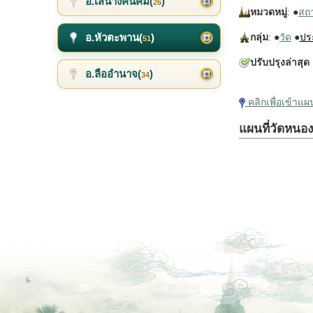
อ.เสนางคนิคม(
)
26
หมวดหมู่
: ●
สถาน
อ.หัวตะพาน(
)
กลุ่ม
: ●
วัด
●
ปร
51
ปรับปรุงล่าสุด
อ.ลืออำนาจ(
)
34
คลิกเพื่อเข้าแ
แผนที่วัดหนอง