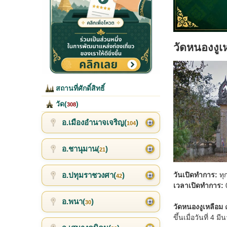
วัดหนองงูเ
สถานที่ศักดิ์สิทธิ์
วัด(
)
308
อ.เมืองอำนาจเจริญ(
)
104
อ.ชานุมาน(
)
21
อ.ปทุมราชวงศา(
)
วันเปิดทำการ:
ทุ
42
เวลาเปิดทำการ:
0
อ.พนา(
)
30
วัดหนองงูเหลือม
ต
ขึ้นเมื่อวันที่ 4 