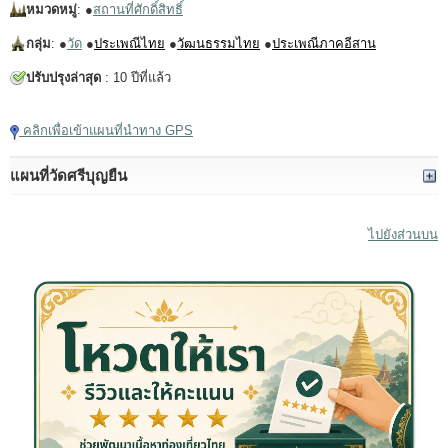
หมวดหมู่
: ●
สถานที่ศักดิ์สิทธิ์
กลุ่ม
: ●
วัด
●
ประเพณีไทย
●
วัฒนธรรมไทย
●
ประเพณีภาคอีสาน
ปรับปรุงล่าสุด
: 10 ปีที่แล้ว
คลิกเพื่อเข้าแผนที่นำทาง GPS
แผนที่วัดศรีบุญยืน
ไปยังส่วนบน