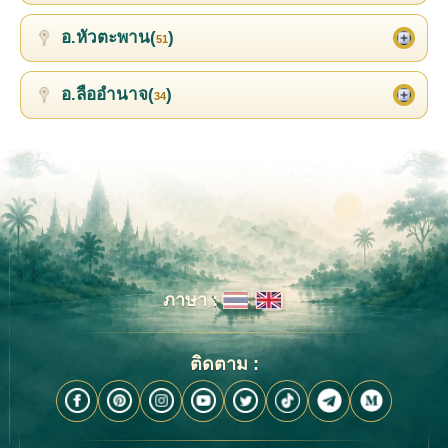
อ.หัวตะพาน(
)
51
อ.ลืออำนาจ(
)
34
ภาษา :
ติดตาม :