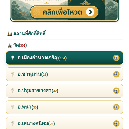
สถานที่ศักดิ์สิทธิ์
วัด(
)
308
อ.เมืองอำนาจเจริญ(
)
104
อ.ชานุมาน(
)
21
อ.ปทุมราชวงศา(
)
42
อ.พนา(
)
30
อ.เสนางคนิคม(
)
26