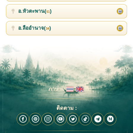
อ.หัวตะพาน(
)
51
อ.ลืออำนาจ(
)
34
ภาษา :
ติดตาม :