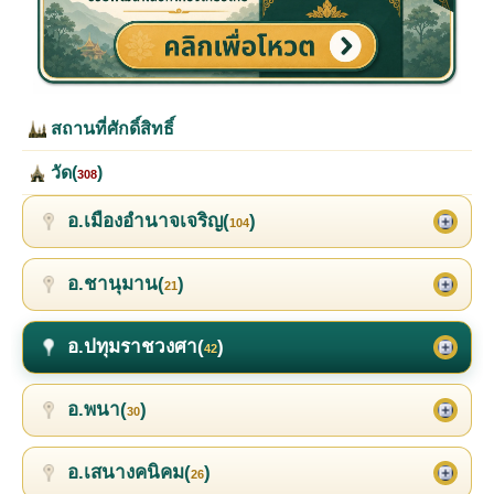
สถานที่ศักดิ์สิทธิ์
วัด(
)
308
อ.เมืองอำนาจเจริญ(
)
104
อ.ชานุมาน(
)
21
อ.ปทุมราชวงศา(
)
42
อ.พนา(
)
30
อ.เสนางคนิคม(
)
26