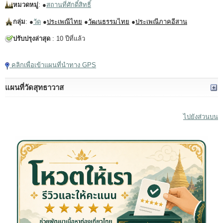
หมวดหมู่
: ●
สถานที่ศักดิ์สิทธิ์
กลุ่ม
: ●
วัด
●
ประเพณีไทย
●
วัฒนธรรมไทย
●
ประเพณีภาคอีสาน
ปรับปรุงล่าสุด
: 10 ปีที่แล้ว
คลิกเพื่อเข้าแผนที่นำทาง GPS
แผนที่วัดสุทธาวาส
ไปยังส่วนบน