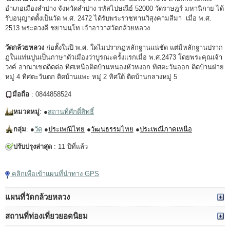
อำเภอเมืองลำปาง จังหวัดลำปาง รหัสไปษณีย์ 52000 วัดราษฎร์ มหานิกาย ได้
รับอนุญาตตั้งเป็นวัด พ.ศ. 2472 ได้รับพระราชทานวิสุงคามสีมา เมื่อ พ.ศ.
2513 พระดวงดี ชยานนฺโท เจ้าอาวาสวัดกล้วยหลวง
วัดกล้วยหลวง
ก่อตั้งในปี พ.ศ. ใดไม่ปรากฏหลักฐานแน่ชัด แต่มีหลักฐานปราก
ฎในแท่นปูนเป็นภาษาตัวเมืองว่าบูรณะครั้งแรกเมื่อ พ.ศ.2473 โดยพระคุณเจ้า
วงค์ อาณาเขตติดต่อ ทิศเหนือติดบ้านหนองหัวหงอก ทิศตะวันออก ติดบ้านฝาย
หมู่ 4 ทิศตะวันตก ติดบ้านแพะ หมู่ 2 ทิศใต้ ติดบ้านกลางหมู่ 5
มือถือ
: 0844858524
หมวดหมู่
: ●
สถานที่ศักดิ์สิทธิ์
กลุ่ม
: ●
วัด
●
ประเพณีไทย
●
วัฒนธรรมไทย
●
ประเพณีภาคเหนือ
ปรับปรุงล่าสุด
: 11 ปีที่แล้ว
คลิกเพื่อเข้าแผนที่นำทาง GPS
แผนที่วัดกล้วยหลวง
สถานที่ท่องเที่ยวยอดนิยม