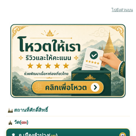
ไปยังส่วนบน
สถานที่ศักดิ์สิทธิ์
วัด(
)
684
อ.เมืองลำปาง(
)
180