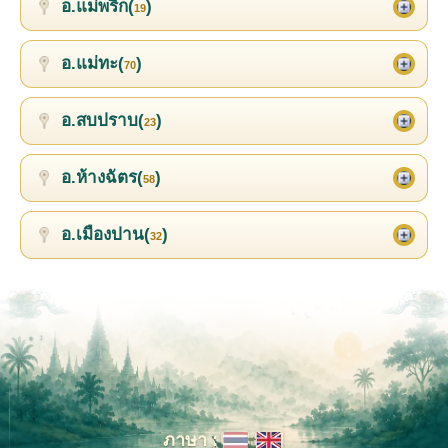
อ.แม่พริก(
)
19
อ.แม่ทะ(
)
70
อ.สบปราบ(
)
23
อ.ห้างฉัตร(
)
58
อ.เมืองปาน(
)
32
ภาษา :