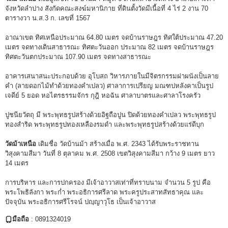
จังหวัดลำปาง สังกัดคณะสงฆ์มหานิกาย ที่ดินตั้งวัดมีเนื้อที่ 4 ไร่ 2 งาน 70
ตารางวา น.ส.3 ก. เลขที่ 1567
อาณาเขต ทิศเหนือประมาณ 64.80 เมตร จดบ้านราษฎร ทิศใต้ประมาณ 47.20
เมตร จดทางเดินสาธารณะ ทิศตะวันออก ประมาณ 82 เมตร จดบ้านราษฎร
ทิศตะวันตกประมาณ 107.90 เมตร จดทางสาธารณะ
อาคารเสนาสนะประกอบด้วย อุโบสถ วิหารภายในมีจิตรกรรมฝาผนังเป็นลาย
คำ (ลายดอกไม้ทำด้วยทองคำเปลว) ศาลาการเปรียญ มณฑปหลังคาเป็นรูป
เจดีย์ 5 ยอด หอไตรธรรมจักร กุฎิ หอฉัน ศาลาบาตรและศาลาโรงครัว
ปูชนียวัตถุ มี พระพุทธรูปสร้างด้วยอิฐถือปูน ปิดด้วยทองคำเปลว พระพุทธรูป
ทองสำริด พระพุทธรูปทองเหลืองรมดำ และพระพุทธรูปสร้างด้วยแร่ดีบุก
วัดม้าเหนือ
เดิมชื่อ วัดบ้านม้า สร้างเมื่อ พ.ศ. 2343 ได้รับพระราชทาน
วิสุงคามสีมา วันที่ 8 ตุลาคม พ.ศ. 2508 เขตวิสุงคามสีมา กว้าง 9 เมตร ยาว
14 เมตร
การบริหาร และการปกครอง มีเจ้าอาวาสเท่าที่ทราบนาม จำนวน 5 รูป คือ
พระโพธิลังกา พระก่ำ พระอธิการศรีลาด พระครูประสาทสัทธาคุณ และ
ปัจจุบัน พระอธิการศรีโรจน์ ปญฺญาวุโธ เป็นเจ้าอาวาส
มือถือ
: 0891324019