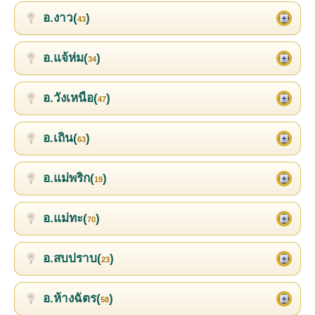
อ.งาว(
)
43
อ.แจ้ห่ม(
)
34
อ.วังเหนือ(
)
47
อ.เถิน(
)
63
อ.แม่พริก(
)
19
อ.แม่ทะ(
)
70
อ.สบปราบ(
)
23
อ.ห้างฉัตร(
)
58