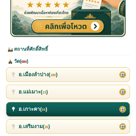
สถานที่ศักดิ์สิทธิ์
วัด(
)
684
อ.เมืองลำปาง(
)
180
อ.แม่เมาะ(
)
23
อ.เกาะคา(
)
66
อ.เสริมงาม(
)
26