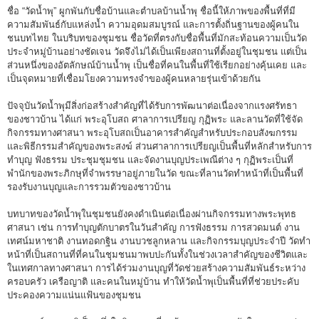
ชื่อ “วัดน้ำพุ” ผูกพันกับชื่อบ้านและตำบลบ้านน้ำพุ ชื่อนี้ให้ภาพของพื้นที่ที่มี
ความสัมพันธ์กับแหล่งน้ำ ความอุดมสมบูรณ์ และการตั้งถิ่นฐานของผู้คนใน
ชนบทไทย ในบริบทของชุมชน ชื่อวัดที่ตรงกับชื่อพื้นที่มักสะท้อนความเป็นวัด
ประจำหมู่บ้านอย่างชัดเจน วัดจึงไม่ได้เป็นเพียงสถานที่ตั้งอยู่ในชุมชน แต่เป็น
ส่วนหนึ่งของอัตลักษณ์บ้านน้ำพุ เป็นชื่อที่คนในพื้นที่ใช้เรียกอย่างคุ้นเคย และ
เป็นจุดหมายที่เชื่อมโยงความทรงจำของผู้คนหลายรุ่นเข้าด้วยกัน
ปัจจุบันวัดน้ำพุมีสิ่งก่อสร้างสำคัญที่ได้รับการพัฒนาต่อเนื่องจากแรงศรัทธา
ของชาวบ้าน ได้แก่ พระอุโบสถ ศาลาการเปรียญ กุฏิพระ และลานวัดที่ใช้จัด
กิจกรรมทางศาสนา พระอุโบสถเป็นอาคารสำคัญสำหรับประกอบสังฆกรรม
และพิธีกรรมสำคัญของพระสงฆ์ ส่วนศาลาการเปรียญเป็นพื้นที่หลักสำหรับการ
ทำบุญ ฟังธรรม ประชุมชุมชน และจัดงานบุญประเพณีต่าง ๆ กุฏิพระเป็นที่
พำนักของพระภิกษุที่จำพรรษาอยู่ภายในวัด ขณะที่ลานวัดทำหน้าที่เป็นพื้นที่
รองรับงานบุญและการรวมตัวของชาวบ้าน
บทบาทของวัดน้ำพุในชุมชนยังคงดำเนินต่อเนื่องผ่านกิจกรรมทางพระพุทธ
ศาสนา เช่น การทำบุญตักบาตรในวันสำคัญ การฟังธรรม การสวดมนต์ งาน
เทศน์มหาชาติ งานทอดกฐิน งานบวชลูกหลาน และกิจกรรมบุญประจำปี วัดทำ
หน้าที่เป็นสถานที่ที่คนในชุมชนมาพบปะกันทั้งในช่วงเวลาสำคัญของชีวิตและ
ในเทศกาลทางศาสนา การได้ร่วมงานบุญที่วัดช่วยสร้างความสัมพันธ์ระหว่าง
ครอบครัว เครือญาติ และคนในหมู่บ้าน ทำให้วัดน้ำพุเป็นพื้นที่ที่ช่วยประคับ
ประคองความแน่นแฟ้นของชุมชน