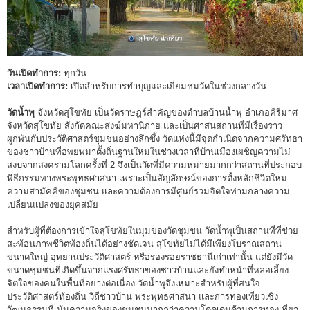
วันเปิดทำการ:
ทุกวัน
เวลาเปิดทำการ:
เปิดสำหรับการทำบุญและเยี่ยมชมวัดในช่วงกลางวัน
วัดน้ำพุ
จังหวัดสุโขทัย เป็นวัดราษฎร์สำคัญของตำบลบ้านน้ำพุ อำเภอคีรีมาศ
จังหวัดสุโขทัย สังกัดคณะสงฆ์มหานิกาย และเป็นศาสนสถานที่มีเรื่องราว
ผูกพันกับประวัติศาสตร์ชุมชนอย่างลึกซึ้ง วัดแห่งนี้มีจุดกำเนิดจากความศรัทธา
ของชาวบ้านที่อพยพมาตั้งถิ่นฐานใหม่ในช่วงเวลาที่บ้านเมืองเผชิญความไม่
สงบจากสงครามโลกครั้งที่ 2 จึงเป็นวัดที่มีความหมายมากกว่าสถานที่ประกอบ
พิธีกรรมทางพระพุทธศาสนา เพราะเป็นสัญลักษณ์ของการตั้งหลักชีวิตใหม่
ความสามัคคีของชุมชน และความต้องการมีศูนย์รวมจิตใจท่ามกลางความ
เปลี่ยนแปลงของยุคสมัย
สำหรับผู้ที่ต้องการเข้าใจสุโขทัยในมุมของวัดชุมชน วัดน้ำพุเป็นสถานที่ที่ช่วย
สะท้อนภาพชีวิตท้องถิ่นได้อย่างชัดเจน สุโขทัยไม่ได้มีเพียงโบราณสถาน
ขนาดใหญ่ อุทยานประวัติศาสตร์ หรือร่องรอยราชธานีเก่าเท่านั้น แต่ยังมีวัด
ขนาดชุมชนที่เกิดขึ้นจากแรงศรัทธาของชาวบ้านและยังทำหน้าที่หล่อเลี้ยง
จิตใจของคนในพื้นที่อย่างต่อเนื่อง วัดน้ำพุจึงเหมาะสำหรับผู้ที่สนใจ
ประวัติศาสตร์ท้องถิ่น วิถีชาวบ้าน พระพุทธศาสนา และการท่องเที่ยวเชิง
วัฒนธรรมที่เน้นความจริงของชุมชนมากกว่าความโดดเด่นด้านการท่องเที่ยว