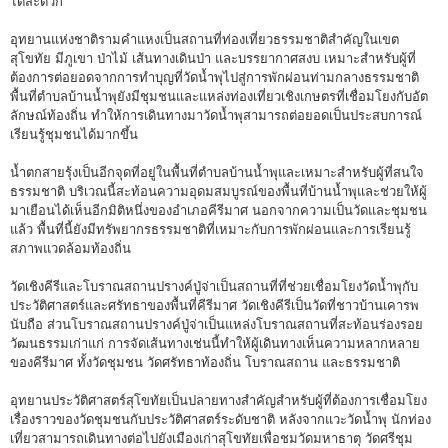
ได้สะดวก
อุทยานแห่งชาติรามคำแหงเป็นสถานที่ท่องเที่ยวธรรมชาติสำคัญในเขต
สุโขทัย มีภูเขา ป่าไม้ เส้นทางเดินป่า และบรรยากาศสงบ เหมาะสำหรับผู้ที่
ต้องการต่อยอดจากการทำบุญที่วัดน้ำพุไปสู่การพักผ่อนท่ามกลางธรรมชาติ
พื้นที่ตำบลบ้านน้ำพุยังมีชุมชนและแหล่งท่องเที่ยวเชิงเกษตรที่เชื่อมโยงกับอัต
ลักษณ์ท้องถิ่น ทำให้การเดินทางมาวัดน้ำพุสามารถต่อยอดเป็นประสบการณ์
เรียนรู้ชุมชนได้มากขึ้น
น้ำตกสายรุ้งเป็นอีกจุดที่อยู่ในพื้นที่ตำบลบ้านน้ำพุและเหมาะสำหรับผู้ที่สนใจ
ธรรมชาติ บริเวณนี้สะท้อนความอุดมสมบูรณ์ของพื้นที่บ้านน้ำพุและช่วยให้ผู้
มาเยือนได้เห็นอีกมิติหนึ่งของอำเภอคีรีมาศ นอกจากความเป็นวัดและชุมชน
แล้ว พื้นที่นี้ยังมีทรัพยากรธรรมชาติที่เหมาะกับการพักผ่อนและการเรียนรู้
สภาพแวดล้อมท้องถิ่น
วัดเชิงคีรีและโบราณสถานปรางค์ปู่จ่าเป็นสถานที่ที่ช่วยเชื่อมโยงวัดน้ำพุกับ
ประวัติศาสตร์และศรัทธาของพื้นที่คีรีมาศ วัดเชิงคีรีเป็นวัดที่ชาวบ้านเคารพ
นับถือ ส่วนโบราณสถานปรางค์ปู่จ่าเป็นแหล่งโบราณสถานที่สะท้อนร่องรอย
วัฒนธรรมเก่าแก่ การจัดเส้นทางเช่นนี้ทำให้ผู้เดินทางเห็นความหลากหลาย
ของคีรีมาศ ทั้งวัดชุมชน วัดศรัทธาท้องถิ่น โบราณสถาน และธรรมชาติ
อุทยานประวัติศาสตร์สุโขทัยเป็นปลายทางสำคัญสำหรับผู้ที่ต้องการเชื่อมโยง
เรื่องราวของวัดชุมชนกับประวัติศาสตร์ระดับชาติ หลังจากแวะวัดน้ำพุ นักท่อง
เที่ยวสามารถเดินทางต่อไปยังเมืองเก่าสุโขทัยเพื่อชมวัดมหาธาตุ วัดศรีชุม