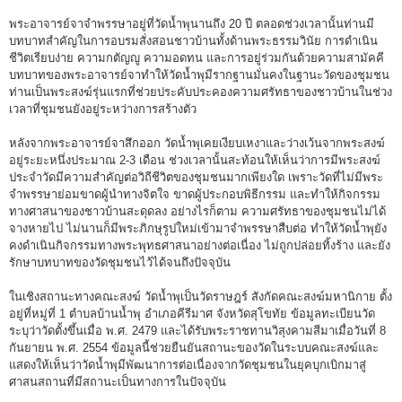
พระอาจารย์จาจำพรรษาอยู่ที่วัดน้ำพุนานถึง 20 ปี ตลอดช่วงเวลานั้นท่านมี
บทบาทสำคัญในการอบรมสั่งสอนชาวบ้านทั้งด้านพระธรรมวินัย การดำเนิน
ชีวิตเรียบง่าย ความกตัญญู ความอดทน และการอยู่ร่วมกันด้วยความสามัคคี
บทบาทของพระอาจารย์จาทำให้วัดน้ำพุมีรากฐานมั่นคงในฐานะวัดของชุมชน
ท่านเป็นพระสงฆ์รุ่นแรกที่ช่วยประคับประคองความศรัทธาของชาวบ้านในช่วง
เวลาที่ชุมชนยังอยู่ระหว่างการสร้างตัว
หลังจากพระอาจารย์จาสึกออก วัดน้ำพุเคยเงียบเหงาและว่างเว้นจากพระสงฆ์
อยู่ระยะหนึ่งประมาณ 2-3 เดือน ช่วงเวลานั้นสะท้อนให้เห็นว่าการมีพระสงฆ์
ประจำวัดมีความสำคัญต่อวิถีชีวิตของชุมชนมากเพียงใด เพราะวัดที่ไม่มีพระ
จำพรรษาย่อมขาดผู้นำทางจิตใจ ขาดผู้ประกอบพิธีกรรม และทำให้กิจกรรม
ทางศาสนาของชาวบ้านสะดุดลง อย่างไรก็ตาม ความศรัทธาของชุมชนไม่ได้
จางหายไป ไม่นานก็มีพระภิกษุรูปใหม่เข้ามาจำพรรษาสืบต่อ ทำให้วัดน้ำพุยัง
คงดำเนินกิจกรรมทางพระพุทธศาสนาอย่างต่อเนื่อง ไม่ถูกปล่อยทิ้งร้าง และยัง
รักษาบทบาทของวัดชุมชนไว้ได้จนถึงปัจจุบัน
ในเชิงสถานะทางคณะสงฆ์ วัดน้ำพุเป็นวัดราษฎร์ สังกัดคณะสงฆ์มหานิกาย ตั้ง
อยู่ที่หมู่ที่ 1 ตำบลบ้านน้ำพุ อำเภอคีรีมาศ จังหวัดสุโขทัย ข้อมูลทะเบียนวัด
ระบุว่าวัดตั้งขึ้นเมื่อ พ.ศ. 2479 และได้รับพระราชทานวิสุงคามสีมาเมื่อวันที่ 8
กันยายน พ.ศ. 2554 ข้อมูลนี้ช่วยยืนยันสถานะของวัดในระบบคณะสงฆ์และ
แสดงให้เห็นว่าวัดน้ำพุมีพัฒนาการต่อเนื่องจากวัดชุมชนในยุคบุกเบิกมาสู่
ศาสนสถานที่มีสถานะเป็นทางการในปัจจุบัน