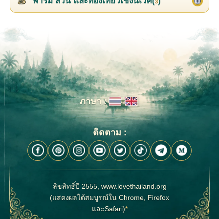
ฟาร์ม สวน และท่องเที่ยวเชิงนิเวศ(
)
3
ภาษา :
ติดตาม :
ลิขสิทธิ์ปี 2555, www.lovethailand.org
(แสดงผลได้สมบูรณ์ใน Chrome, Firefox
และSafari)
*