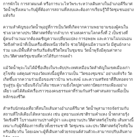
การพักใจ การสวดมนต์ หรือการแวะไหว้พระระหว่างเดินทางในอำเภอคีรีมาศ
วัดน้ำพุจึงเหมาะกับผู้ที่ต้องการสถานที่สงบและต้องการเรียนรู้วิถีวัดชุมชนอย่าง
แท้จริง
ความสำคัญของวัดน้ำพุอยู่ที่การเป็นวัดที่เกิดจากความพยายามของผู้คนใน
ช่วงเวลาทางประวัติศาสตร์ที่ยากลำบาก ช่วงสงครามโลกครั้งที่ 2 เป็นช่วงที่
ผู้คนจำนวนมากต้องเผชิญความเปลี่ยนแปลง การอพยพ และความไม่แน่นอน
วัดจึงทำหน้าที่เป็นเครื่องยึดเหนี่ยวจิตใจ ช่วยให้ผู้คนมีความหวัง มีศูนย์กลาง
ร่วม และมีพื้นที่สำหรับเริ่มต้นชีวิตใหม่ในชุมชน วัดน้ำพุจึงมีคุณค่าทาง
ประวัติศาสตร์ชุมชนที่ควรได้รับการจดจำ
แม้วัดน้ำพุจะไม่ได้มีชื่อเสียงในระดับประเทศเหมือนวัดสำคัญในเขตเมืองเก่า
สุโขทัย แต่คุณค่าของวัดแห่งนี้อยู่ที่ความเป็น “วัดของชุมชน” อย่างแท้จริง วัด
เกิดขึ้นจากความร่วมมือของชาวบ้าน พระสงฆ์ และความศรัทธาที่สืบทอดจาก
รุ่นสู่รุ่น ผู้มาเยือนจึงไม่ได้มาชมความยิ่งใหญ่ทางสถาปัตยกรรมเพียงอย่าง
เดียว แต่ได้สัมผัสเรื่องราวของคนธรรมดาที่ร่วมกันสร้างศาสนสถานเพื่อเป็น
หลักของชีวิต
สำหรับนักท่องเที่ยวที่สนใจเส้นทางอำเภอคีรีมาศ วัดน้ำพุสามารถจัดร่วมกับ
สถานที่ใกล้เคียงได้หลายแห่ง เช่น อุทยานแห่งชาติรามคำแหง น้ำตกสายรุ้ง
วัดเชิงคีรี โบราณสถานปรางค์ปู่จ่า และอุทยานประวัติศาสตร์สุโขทัย เส้นทางนี้
เหมาะกับผู้ที่ต้องการเที่ยวทั้งธรรมชาติ วัดชุมชน และประวัติศาสตร์สุโขทัยใน
ทริปเดียวกัน โดยเฉพาะผู้ที่เดินทางด้วยรถยนต์ส่วนตัวจะสามารถปรับเส้นทาง