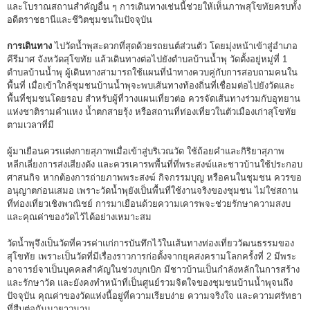
และโบราณสถานสำคัญอื่น ๆ การเดินทางเช่นนี้ช่วยให้เห็นภาพสุโขทัยครบทั้ง
อดีตราชธานีและชีวิตชุมชนในปัจจุบัน
การเดินทาง
ไปวัดน้ำพุสะดวกที่สุดด้วยรถยนต์ส่วนตัว โดยมุ่งหน้าเข้าสู่อำเภอ
คีรีมาศ จังหวัดสุโขทัย แล้วเดินทางต่อไปยังตำบลบ้านน้ำพุ วัดตั้งอยู่หมู่ที่ 1
ตำบลบ้านน้ำพุ ผู้เดินทางสามารถใช้แผนที่นำทางควบคู่กับการสอบถามคนใน
พื้นที่ เมื่อเข้าใกล้ชุมชนบ้านน้ำพุจะพบเส้นทางท้องถิ่นที่เชื่อมต่อไปยังวัดและ
พื้นที่ชุมชนโดยรอบ สำหรับผู้ที่วางแผนเที่ยวต่อ ควรจัดเส้นทางร่วมกับอุทยาน
แห่งชาติรามคำแหง น้ำตกสายรุ้ง หรือสถานที่ท่องเที่ยวในตัวเมืองเก่าสุโขทัย
ตามเวลาที่มี
ผู้มาเยือนควรแต่งกายสุภาพเมื่อเข้าสู่บริเวณวัด ใช้ถ้อยคำและกิริยาสุภาพ
หลีกเลี่ยงการส่งเสียงดัง และควรเคารพพื้นที่ที่พระสงฆ์และชาวบ้านใช้ประกอบ
ศาสนกิจ หากต้องการถ่ายภาพพระสงฆ์ กิจกรรมบุญ หรือคนในชุมชน ควรขอ
อนุญาตก่อนเสมอ เพราะวัดน้ำพุยังเป็นพื้นที่ใช้งานจริงของชุมชน ไม่ใช่สถาน
ที่ท่องเที่ยวเชิงพาณิชย์ การมาเยือนด้วยความเคารพจะช่วยรักษาความสงบ
และคุณค่าของวัดไว้ได้อย่างเหมาะสม
วัดน้ำพุจึงเป็นวัดที่ควรค่าแก่การบันทึกไว้ในเส้นทางท่องเที่ยววัฒนธรรมของ
สุโขทัย เพราะเป็นวัดที่มีเรื่องราวการก่อตั้งจากยุคสงครามโลกครั้งที่ 2 มีพระ
อาจารย์จาเป็นบุคคลสำคัญในช่วงบุกเบิก มีชาวบ้านเป็นกำลังหลักในการสร้าง
และรักษาวัด และยังคงทำหน้าที่เป็นศูนย์รวมจิตใจของชุมชนบ้านน้ำพุจนถึง
ปัจจุบัน คุณค่าของวัดแห่งนี้อยู่ที่ความเรียบง่าย ความจริงใจ และความศรัทธา
ที่สืบต่อกันมายาวนาน