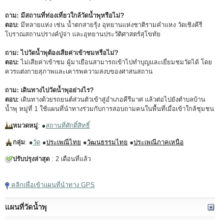
ถาม: มีสถานที่ท่องเที่ยวใกล้วัดน้ำพุหรือไม่?
ตอบ:
มีหลายแห่ง เช่น น้ำตกสายรุ้ง อุทยานแห่งชาติรามคำแหง วัดเชิงคีรี
โบราณสถานปรางค์ปู่จ่า และอุทยานประวัติศาสตร์สุโขทัย
ถาม: ไปวัดน้ำพุต้องเสียค่าเข้าชมหรือไม่?
ตอบ:
ไม่เสียค่าเข้าชม ผู้มาเยือนสามารถเข้าไปทำบุญและเยี่ยมชมวัดได้ โดย
ควรแต่งกายสุภาพและเคารพความสงบของศาสนสถาน
ถาม: เดินทางไปวัดน้ำพุอย่างไร?
ตอบ:
เดินทางด้วยรถยนต์ส่วนตัวเข้าสู่อำเภอคีรีมาศ แล้วต่อไปยังตำบลบ้าน
น้ำพุ หมู่ที่ 1 ใช้แผนที่นำทางร่วมกับการสอบถามคนในพื้นที่เมื่อเข้าใกล้ชุมชน
หมวดหมู่
: ●
สถานที่ศักดิ์สิทธิ์
กลุ่ม
: ●
วัด
●
ประเพณีไทย
●
วัฒนธรรมไทย
●
ประเพณีภาคเหนือ
ปรับปรุงล่าสุด
: 2 เดือนที่แล้ว
คลิกเพื่อเข้าแผนที่นำทาง GPS
แผนที่วัดน้ำพุ