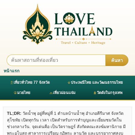
ค้นหา
หน้าแรก
เที่ยวทั่วไทย 77 จังหวัด
ประเพณีไทย และวัฒนธรรมไทย
มวยไทย
เที่ยวม่อนแจ่ม
วัดดังในกรุงเทพ
TL;DR:
วัดน้ำพุ อยู่ที่หมู่ที่ 1 ตำบลบ้านน้ำพุ อำเภอคีรีมาศ จังหวัด
สุโขทัย เปิดทุกวัน เวลา เปิดสำหรับการทำบุญและเยี่ยมชมวัดใน
ช่วงกลางวัน. จุดเด่นคือ เป็นวัดราษฎร์ สังกัดคณะสงฆ์มหานิกาย มี
พระอุโบสถ ศาลาการเปรียญ กุฏิพระ ลานวัด และบรรยากาศสงบ