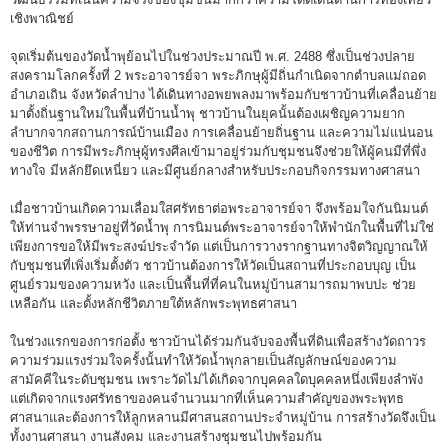
เชิงพาณิชย์
จุดเริ่มต้นของวัดน้ำพุย้อนไปในช่วงประมาณปี พ.ศ. 2488 ซึ่งเป็นช่วงปลาย
สงครามโลกครั้งที่ 2 พระอาจารย์จา พระภิกษุผู้มีถิ่นกำเนิดจากตำบลแม่ถอด
อำเภอเถิน จังหวัดลำปาง ได้เดินทางอพยพลงมาพร้อมกับชาวบ้านที่เคลื่อนย้าย
มาตั้งถิ่นฐานใหม่ในพื้นที่บ้านน้ำพุ ชาวบ้านในยุคนั้นต้องเผชิญความยาก
ลำบากจากสถานการณ์บ้านเมือง การเคลื่อนย้ายถิ่นฐาน และความไม่แน่นอน
ของชีวิต การมีพระภิกษุผู้ทรงศีลเข้ามาอยู่ร่วมกับชุมชนจึงช่วยให้ผู้คนมีที่พึ่ง
ทางใจ มีหลักยึดเหนี่ยว และมีศูนย์กลางสำหรับประกอบกิจกรรมทางศาสนา
เมื่อชาวบ้านเกิดความเลื่อมใสศรัทธาต่อพระอาจารย์จา จึงพร้อมใจกันนิมนต์
ให้ท่านจำพรรษาอยู่ที่วัดน้ำพุ การนิมนต์พระอาจารย์จาให้พำนักในพื้นที่ไม่ใช่
เพียงการขอให้มีพระสงฆ์ประจำวัด แต่เป็นการวางรากฐานทางจิตวิญญาณให้
กับชุมชนที่เพิ่งเริ่มตั้งตัว ชาวบ้านต้องการให้วัดเป็นสถานที่ประกอบบุญ เป็น
ศูนย์รวมของความหวัง และเป็นพื้นที่ที่คนในหมู่บ้านสามารถมาพบปะ ช่วย
เหลือกัน และตั้งหลักชีวิตภายใต้หลักพระพุทธศาสนา
ในช่วงแรกของการก่อตั้ง ชาวบ้านได้ร่วมกันจับจองพื้นที่ดินเพื่อสร้างวัดถาวร
ความร่วมแรงร่วมใจครั้งนั้นทำให้วัดน้ำพุกลายเป็นสัญลักษณ์ของความ
สามัคคีในระดับชุมชน เพราะวัดไม่ได้เกิดจากบุคคลใดบุคคลหนึ่งเพียงลำพัง
แต่เกิดจากแรงศรัทธาของคนจำนวนมากที่เห็นความสำคัญของพระพุทธ
ศาสนาและต้องการให้ลูกหลานมีศาสนสถานประจำหมู่บ้าน การสร้างวัดจึงเป็น
ทั้งงานศาสนา งานสังคม และงานสร้างชุมชนไปพร้อมกัน