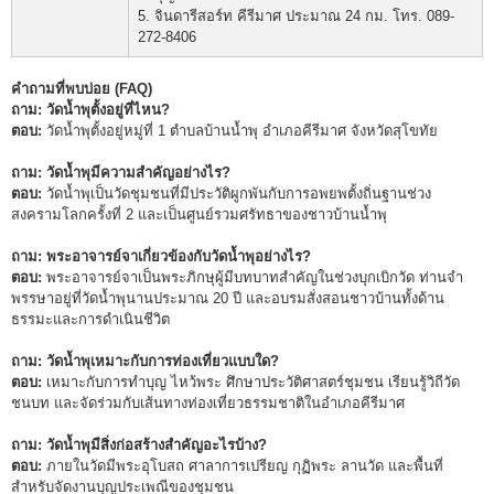
5. จินดารีสอร์ท คีรีมาศ ประมาณ 24 กม. โทร. 089-
272-8406
คำถามที่พบบ่อย (FAQ)
ถาม: วัดน้ำพุตั้งอยู่ที่ไหน?
ตอบ:
วัดน้ำพุตั้งอยู่หมู่ที่ 1 ตำบลบ้านน้ำพุ อำเภอคีรีมาศ จังหวัดสุโขทัย
ถาม: วัดน้ำพุมีความสำคัญอย่างไร?
ตอบ:
วัดน้ำพุเป็นวัดชุมชนที่มีประวัติผูกพันกับการอพยพตั้งถิ่นฐานช่วง
สงครามโลกครั้งที่ 2 และเป็นศูนย์รวมศรัทธาของชาวบ้านน้ำพุ
ถาม: พระอาจารย์จาเกี่ยวข้องกับวัดน้ำพุอย่างไร?
ตอบ:
พระอาจารย์จาเป็นพระภิกษุผู้มีบทบาทสำคัญในช่วงบุกเบิกวัด ท่านจำ
พรรษาอยู่ที่วัดน้ำพุนานประมาณ 20 ปี และอบรมสั่งสอนชาวบ้านทั้งด้าน
ธรรมะและการดำเนินชีวิต
ถาม: วัดน้ำพุเหมาะกับการท่องเที่ยวแบบใด?
ตอบ:
เหมาะกับการทำบุญ ไหว้พระ ศึกษาประวัติศาสตร์ชุมชน เรียนรู้วิถีวัด
ชนบท และจัดร่วมกับเส้นทางท่องเที่ยวธรรมชาติในอำเภอคีรีมาศ
ถาม: วัดน้ำพุมีสิ่งก่อสร้างสำคัญอะไรบ้าง?
ตอบ:
ภายในวัดมีพระอุโบสถ ศาลาการเปรียญ กุฏิพระ ลานวัด และพื้นที่
สำหรับจัดงานบุญประเพณีของชุมชน