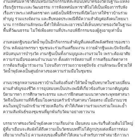
งานเทศน์มหาชาติเป็นหนึ่งในกิจกรรมที่สะท้อนบทบาทของวัดในฐานะแหล่ง
เรียนรู้ธรรมะและวัฒนธรรม การฟังเทศน์มหาชาติไม่ได้เป็นเพียงการรับฟัง
เรื่องราวพระเวสสันดรชาดก แต่ยังเป็นพิธีกรรมที่เปิดโอกาสให้ชาวบ้านร่วม
ทำบุญ ร่วมแรงจัดงาน และสืบทอดประเพณีที่มีความสำคัญต่อสังคมไทยมา
นาน การจัดงานลักษณะนี้ทำให้เด็กและเยาวชนได้เห็นบทบาทของวัดในฐานะ
พื้นที่วัฒนธรรม ไม่ใช่เพียงสถานที่ประกอบพิธีกรรมของผู้สูงอายุเท่านั้น
งานทอดกฐินของวัดน้ำพุเป็นอีกกิจกรรมสำคัญที่แสดงถึงพลังศรัทธาของชาว
บ้าน หลังออกพรรษา ชุมชนจะร่วมกันเตรียมงาน ถวายผ้ากฐินและปัจจัยเพื่อ
สนับสนุนการบำรุงวัด งานกฐินเป็นทั้งงานบุญและงานรวมใจ เพราะต้องอาศัย
ความร่วมมือของคนจำนวนมาก ตั้งแต่การจัดสถานที่ การเตรียมภัตตาหาร
การต้อนรับผู้มาร่วมงาน ไปจนถึงการร่วมถวายจตุปัจจัย งานลักษณะนี้ช่วยให้
วัดน้ำพุยังคงเป็นศูนย์กลางของความร่วมมือในชุมชน
งานบวชลูกหลานของชาวบ้านในท้องถิ่นทำให้วัดน้ำพุมีบทบาทในช่วงเปลี่ยน
ผ่านสำคัญของชีวิต การอุปสมบทเป็นประเพณีที่เกี่ยวข้องกับความกตัญญูต่อ
บิดามารดา การศึกษาพระธรรม และการฝึกตนตามแนวทางพระพุทธศาสนา
วัดจึงเป็นสถานที่ที่เชื่อมโยงครอบครัวเข้ากับศาสนาโดยตรง เมื่อมีงานบวช
คนในหมู่บ้านมักเข้ามาช่วยเหลือกัน ทำให้เกิดความร่วมแรงร่วมใจและย้ำ
ความสัมพันธ์ของชุมชนที่ผูกพันกับวัดมาอย่างยาวนาน
บรรยากาศของวัดน้ำพุยังคงความเรียบง่าย เงียบสงบ และร่มรื่นด้วยต้นไม้ใหญ่
ผู้ที่มาเยือนจะสัมผัสได้ถึงความเป็นวัดชนบทที่ไม่ได้ถูกปรุงแต่งเพื่อการท่อง
เที่ยวมากเกินไป ความสงบของพื้นที่ทำให้เหมาะสำหรับการทำสมาธิภาวนา