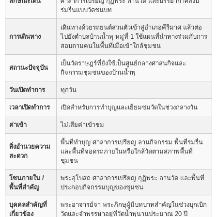
ลักษณะเด่น
ศาลาการเปรียญ กุฏิพระ ลานวัด และบรรยากาศสงบ
ร่มรื่นแบบวัดชนบท
เดินทางด้วยรถยนต์ส่วนตัวเข้าสู่อำเภอคีรีมาศ แล้วต่อ
การเดินทาง
ไปยังตำบลบ้านน้ำพุ หมู่ที่ 1 ใช้แผนที่นำทางร่วมกับการ
สอบถามคนในพื้นที่เมื่อเข้าใกล้ชุมชน
เป็นวัดราษฎร์ที่ยังใช้เป็นศูนย์กลางศาสนกิจและ
สถานะปัจจุบัน
กิจกรรมชุมชนของบ้านน้ำพุ
วันเปิดทำการ
ทุกวัน
เวลาเปิดทำการ
เปิดสำหรับการทำบุญและเยี่ยมชมวัดในช่วงกลางวัน
ค่าเข้า
ไม่เสียค่าเข้าชม
พื้นที่ทำบุญ ศาลาการเปรียญ ลานกิจกรรม พื้นที่ร่มรื่น
สิ่งอำนวยความ
และพื้นที่จอดรถภายในหรือใกล้วัดตามสภาพพื้นที่
สะดวก
ชุมชน
โซนภายใน /
พระอุโบสถ ศาลาการเปรียญ กุฏิพระ ลานวัด และพื้นที่
พื้นที่สำคัญ
ประกอบกิจกรรมบุญของชุมชน
บุคคลสำคัญที่
พระอาจารย์จา พระภิกษุผู้มีบทบาทสำคัญในช่วงบุกเบิก
เกี่ยวข้อง
วัดและจำพรรษาอยู่ที่วัดน้ำพุนานประมาณ 20 ปี