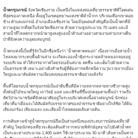
น้ำตกขุนกรณ์
จังหวัดเชียงราย เป็นหนึ่งในแหล่งท่องเที่ยวธรรมชาติที่โดดเด่น
ที่สุดของภาคเหนือ ตั้งอยู่ในเขตอุทยานแห่งชาติลำน้ำกก บริเวณเทือกเขาดอย
ช้าง ตำบลแม่กรณ์ อำเภอเมืองเชียงราย โดยมีจุดเด่นสำคัญคือเป็นน้ำตกที่มี
ความสูงมากที่สุดในจังหวัดเชียงราย ด้วยความสูงประมาณ 70 เมตร และมี
สายน้ำที่ไหลตกจากหน้าผาสูงลงสู่แอ่งน้ำด้านล่างอย่างสวยงามท่ามกลางผืน
ป่าที่ยังคงความอุดมสมบูรณ์
น้ำตกแห่งนี้เป็นที่รู้จักในอีกชื่อหนึ่งว่า “น้ำตกตาดหมอก” เนื่องจากเมื่อสายน้ำ
ไหลลงมากระทบพื้นด้านล่าง จะเกิดละอองน้ำฟุ้งกระจายคล้ายหมอกลอยอยู่
รอบบริเวณ ทำให้บรรยากาศโดยรอบเย็นสบาย สดชื่น และเต็มไปด้วยความ
เป็นธรรมชาติ เหมาะอย่างยิ่งสำหรับผู้ที่ต้องการหลีกหนีความวุ่นวายจากเมือง
ใหญ่และมาสัมผัสความเงียบสงบของธรรมชาติอย่างแท้จริง
พื้นที่โดยรอบน้ำตกขุนกรณ์เป็นป่าดิบชื้นที่มีความหลากหลายทางชีวภาพสูง
ทั้งพันธุ์ไม้ขนาดใหญ่ เถาวัลย์ มอส และเฟิร์นที่ขึ้นปกคลุมตามพื้นป่า รวมถึง
สัตว์ป่านานาชนิดที่ยังคงอาศัยอยู่ในระบบนิเวศแห่งนี้อย่างสมบูรณ์ นักท่อง
เที่ยวที่มาเยือนจะได้สัมผัสกับบรรยากาศของป่าธรรมชาติอย่างใกล้ชิด ได้ยิน
เสียงนกร้อง เสียงแมลง และเสียงน้ำไหลตลอดเส้นทางเดิน
การเดินทางเข้าสู่น้ำตกขุนกรณ์ถือเป็นส่วนหนึ่งของประสบการณ์ท่องเที่ยวที่
สำคัญ โดยนักท่องเที่ยวจะต้องเดินเท้าจากหน่วยพิทักษ์อุทยานไปยังตัวน้ำตก
เป็นระยะทางประมาณ 1,400 เมตร ใช้เวลาประมาณ 30 นาที เส้นทางเป็นทาง