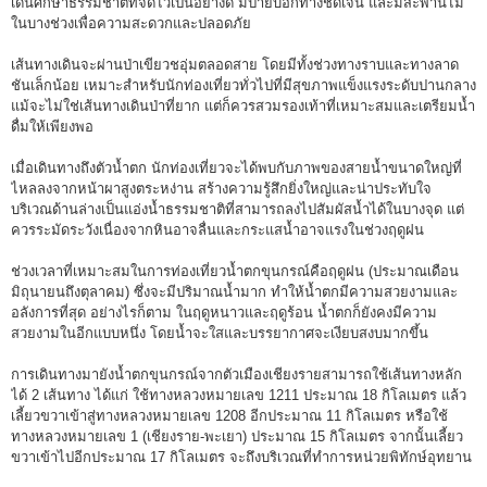
เดินศึกษาธรรมชาติที่จัดไว้เป็นอย่างดี มีป้ายบอกทางชัดเจน และมีสะพานไม้
ในบางช่วงเพื่อความสะดวกและปลอดภัย
เส้นทางเดินจะผ่านป่าเขียวชอุ่มตลอดสาย โดยมีทั้งช่วงทางราบและทางลาด
ชันเล็กน้อย เหมาะสำหรับนักท่องเที่ยวทั่วไปที่มีสุขภาพแข็งแรงระดับปานกลาง
แม้จะไม่ใช่เส้นทางเดินป่าที่ยาก แต่ก็ควรสวมรองเท้าที่เหมาะสมและเตรียมน้ำ
ดื่มให้เพียงพอ
เมื่อเดินทางถึงตัวน้ำตก นักท่องเที่ยวจะได้พบกับภาพของสายน้ำขนาดใหญ่ที่
ไหลลงจากหน้าผาสูงตระหง่าน สร้างความรู้สึกยิ่งใหญ่และน่าประทับใจ
บริเวณด้านล่างเป็นแอ่งน้ำธรรมชาติที่สามารถลงไปสัมผัสน้ำได้ในบางจุด แต่
ควรระมัดระวังเนื่องจากหินอาจลื่นและกระแสน้ำอาจแรงในช่วงฤดูฝน
ช่วงเวลาที่เหมาะสมในการท่องเที่ยวน้ำตกขุนกรณ์คือฤดูฝน (ประมาณเดือน
มิถุนายนถึงตุลาคม) ซึ่งจะมีปริมาณน้ำมาก ทำให้น้ำตกมีความสวยงามและ
อลังการที่สุด อย่างไรก็ตาม ในฤดูหนาวและฤดูร้อน น้ำตกก็ยังคงมีความ
สวยงามในอีกแบบหนึ่ง โดยน้ำจะใสและบรรยากาศจะเงียบสงบมากขึ้น
การเดินทางมายังน้ำตกขุนกรณ์จากตัวเมืองเชียงรายสามารถใช้เส้นทางหลัก
ได้ 2 เส้นทาง ได้แก่ ใช้ทางหลวงหมายเลข 1211 ประมาณ 18 กิโลเมตร แล้ว
เลี้ยวขวาเข้าสู่ทางหลวงหมายเลข 1208 อีกประมาณ 11 กิโลเมตร หรือใช้
ทางหลวงหมายเลข 1 (เชียงราย-พะเยา) ประมาณ 15 กิโลเมตร จากนั้นเลี้ยว
ขวาเข้าไปอีกประมาณ 17 กิโลเมตร จะถึงบริเวณที่ทำการหน่วยพิทักษ์อุทยาน