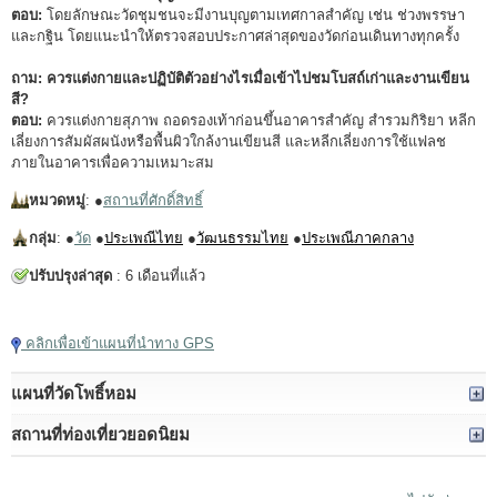
ตอบ:
โดยลักษณะวัดชุมชนจะมีงานบุญตามเทศกาลสำคัญ เช่น ช่วงพรรษา
และกฐิน โดยแนะนำให้ตรวจสอบประกาศล่าสุดของวัดก่อนเดินทางทุกครั้ง
ถาม: ควรแต่งกายและปฏิบัติตัวอย่างไรเมื่อเข้าไปชมโบสถ์เก่าและงานเขียน
สี?
ตอบ:
ควรแต่งกายสุภาพ ถอดรองเท้าก่อนขึ้นอาคารสำคัญ สำรวมกิริยา หลีก
เลี่ยงการสัมผัสผนังหรือพื้นผิวใกล้งานเขียนสี และหลีกเลี่ยงการใช้แฟลช
ภายในอาคารเพื่อความเหมาะสม
หมวดหมู่
: ●
สถานที่ศักดิ์สิทธิ์
กลุ่ม
: ●
วัด
●
ประเพณีไทย
●
วัฒนธรรมไทย
●
ประเพณีภาคกลาง
ปรับปรุงล่าสุด
: 6 เดือนที่แล้ว
แตะเพื่อเล่นวิดีโอ
คลิกเพื่อเข้าแผนที่นำทาง GPS
แผนที่วัดโพธิ์หอม
สถานที่ท่องเที่ยวยอดนิยม