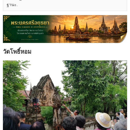
ฐานะ.
วัดโพธิ์หอม