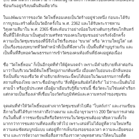
ซ้อนกันอยู่จริงบนผืนดินเดียวกัน
ในแง่พัฒนาการของวัด วัดโพธิ์หอมเคยเป็นวัดร้างอยู่ช่วงหนึ่ง ก่อนจะได้รับ
การบูรณะสร้างตั้งเป็นวัดอีกครั้งใน พ.ศ. 2362 และได้รับพระราชทาน
วิสุงคามสีมาใน พ.ศ. 2365 ซึ่งสะท้อนว่าอย่างน้อยในช่วงต้นกรุงรัตนโกสินทร์
พื้นที่นี้ได้กลับมาเป็นศูนย์รวมศรัทธาของคนในชุมชนอย่างจริงจังอีกครั้ง
ความเป็นวัดชุมชนของที่นี่จึงไม่ใช่เรื่องของ “ขนาด” หรือ “ความใหญ่โต” แต่
เป็นเรื่องของบทบาทที่วัดทำหน้าที่เป็นที่พึ่งทางใจ เป็นพื้นที่ทำบุญร่วมกัน และ
เป็นพื้นที่สืบทอดวัฒนธรรมการเข้าวัดของคนท้องถิ่นที่ยังคงอยู่ต่อเนื่อง
ชื่อ “วัดโพธิ์หอม” ก็เป็นอีกจุดที่ทำให้ผู้คนจดจำ เพราะมีคำอธิบายที่เล่าต่อกัน
มาว่าในบริเวณวัดมีต้นโพธิ์ใหญ่เก่าแก่ต้นหนึ่ง เมื่อแตกใบอ่อนจะมีกลิ่นหอม
จึงเป็นที่มาของชื่อวัด คำอธิบายลักษณะนี้พบได้บ่อยในวัฒนธรรมการตั้งชื่อ
สถานที่ของไทย เพราะชื่อมักผูกกับ “สิ่งที่ผู้คนสัมผัสได้จริง” ไม่ว่าจะเป็นต้นไม้
สายน้ำ หรือภูมิประเทศ เมื่อผู้มาเยือนรับรู้ที่มาเช่นนี้ ชื่อวัดจะไม่ใช่แค่คำเรียก
แต่กลายเป็นเรื่องเล่าที่เชื่อมโยงวัดกับภูมิทัศน์และความทรงจำของชุมชน
จุดเด่นที่ทำให้วัดโพธิ์หอมต่างจากวัดชุมชนทั่วไปคือ “โบสถ์เก่า” และงานเขียน
สีภายในที่ได้รับการกล่าวถึงว่างดงาม และมีอายุรวมราว 200 ปีตามการเล่าต่อ
กันในพื้นที่ การชมเขียนสีหรือจิตรกรรมในวัดชุมชนต้องอาศัยความตั้งใจ
มากกว่าการชมสถานที่ท่องเที่ยวทั่วไป เพราะเสน่ห์ไม่ได้อยู่ที่ความใหม่หรือ
ความคมชัดสมบูรณ์แบบ แต่อยู่ที่การเห็นร่องรอยของเวลา ความละเอียดของ
ช่าง และการจัดวางภาพเพื่อสื่อสารเรื่องราวทางพุทธศาสนาให้คนในอดีต