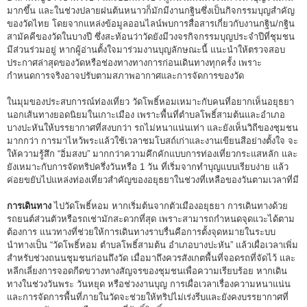
มากขึ้น และในช่วงปลายฝนต้นหนาวก็มักมีงานกฐินซึ่งเป็นกิจกรรมบุญสำคัญ
ของวัดไทย โดยจากแหล่งข้อมูลออนไลน์พบการสื่อสารเกี่ยวกับงานกฐิน/กฐิน
สามัคคีของวัดในบางปี ซึ่งสะท้อนว่าวัดยังมีวงจรกิจกรรมบุญประจำปีที่ชุมชน
มีส่วนร่วมอยู่ หากผู้อ่านตั้งใจมาร่วมงานบุญลักษณะนี้ แนะนำให้ตรวจสอบ
ประกาศล่าสุดของวัดหรือช่องทางทางการก่อนเดินทางทุกครั้ง เพราะ
กำหนดการจริงอาจปรับตามสภาพอากาศและการจัดการของวัด
ในมุมของประสบการณ์ท่องเที่ยว วัดโพธิ์หอมเหมาะกับคนที่อยากเห็นอยุธยา
นอกเส้นทางยอดนิยมในเกาะเมือง เพราะพื้นที่ตำบลโพธิ์สามต้นและอำเภอ
บางปะหันให้บรรยากาศที่สงบกว่า รถไม่หนาแน่นเท่า และยังเห็นวิถีของชุมชน
มากกว่า การมาไหว้พระแล้วใช้เวลาชมโบสถ์เก่าและงานเขียนสีอย่างตั้งใจ จะ
ให้ความรู้สึก “อิ่มสงบ” มากกว่าความคึกคักแบบการท่องเที่ยวกระแสหลัก และ
ยังเหมาะกับการจัดทริปครึ่งวันหรือ 1 วัน ที่เริ่มจากทำบุญแบบเรียบง่าย แล้ว
ค่อยขยับไปแหล่งท่องเที่ยวสำคัญของอยุธยาในช่วงที่เหลือของวันตามเวลาที่มี
การเดินทาง
ไปวัดโพธิ์หอม หากเริ่มต้นจากตัวเมืองอยุธยา การเดินทางด้วย
รถยนต์ส่วนตัวหรือรถเช่ามักสะดวกที่สุด เพราะสามารถกำหนดจุดแวะได้ตาม
ต้องการ แนวทางที่ช่วยให้การเดินทางราบรื่นคือการตั้งจุดหมายในระบบ
นำทางเป็น “วัดโพธิ์หอม ตำบลโพธิ์สามต้น อำเภอบางปะหัน” แล้วเผื่อเวลาเพิ่ม
สำหรับช่วงถนนชุมชนก่อนถึงวัด เมื่อมาถึงควรสังเกตพื้นที่จอดรถที่จัดไว้ และ
หลีกเลี่ยงการจอดกีดขวางทางสัญจรของชุมชนเพื่อความเรียบร้อย หากเดิน
ทางในช่วงวันพระ วันหยุด หรือช่วงงานบุญ การเผื่อเวลาเรื่องความหนาแน่น
และการจัดการพื้นที่ภายในวัดจะช่วยให้ทริปไม่เร่งรีบและยังคงบรรยากาศที่