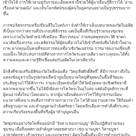
เข้าใจได้ การใช้เวลาอยู่กับรายละเอียดเหล่านี้ช่วยให้ผู้มาเยือนรู้สึกว่าได้ “อ่าน
เรื่องเล่าผ่านผนัง” และเห็นโลกทัศน์ของผู้คนในยุคก่อนอย่างเป็นรูปธรรมมาก
ขึ้น
การชมจิตรกรรมหรือเขียนสีในโบสถ์เก่า ยังทำให้เราเห็นบทบาทของวัดในอดีต
ที่เป็นมากกว่าสถานที่ประกอบพิธีกรรม แต่เป็นพื้นที่เรียนรู้ร่วมของชุมชน
เพราะภาพในวัดทำหน้าที่เหมือน “สื่อการสอน” ถ่ายทอดพุทธประวัติ ชาดก
แนวคิดเรื่องกรรม และคติธรรมให้ผู้คนที่อาจไม่ได้เข้าถึงหนังสือได้เข้าใจผ่าน
ภาพ หากคุณเป็นคนที่ชอบการท่องเที่ยวเชิงวัฒนธรรม การมาชมงานเขียนสี
แบบนี้จะให้ประสบการณ์ที่ต่างจากการไหว้พระอย่างเดียว เพราะคุณจะได้ทั้ง
ความสงบและความรู้สึกเชื่อมต่อกับอดีตในเวลาเดียวกัน
อีกสิ่งที่ช่วยเสริมมิติของวัดโพธิ์หอมคือ “วัตถุ/สิ่งศักดิ์สิทธิ์” ที่มีการกล่าวถึงใน
แหล่งข้อมูลว่าเป็นรูปพรหมสี่หน้าปูนปั้นขนาดใหญ่ที่ขุดพบในพื้นที่วัดและ
ประดิษฐานไว้ให้สักการะ รายละเอียดเช่นนี้ทำให้วัดมีจุดหมายเชิงศรัทธาที่
หลากหลายมากขึ้น ไม่ได้มีเพียงการไหว้พระในอุโบสถ แต่ยังมีจุดสักการะที่
ผู้คนอาจตั้งใจมาโดยเฉพาะ หากผู้มาเยือนต้องการไหว้ให้ถูกธรรมเนียม
แนวทางที่เหมาะสมคือการสำรวมกายวาจาใจ ไหว้ด้วยความเคารพ ใช้ถ้อยคำ
อธิษฐานสุภาพ และทำบุญตามกำลังศรัทธา โดยหลีกเลี่ยงการทำสิ่งที่กระทบ
ความเรียบร้อยของพื้นที่หรือผู้มาทำบุญคนอื่น
วัดชุมชนอย่างวัดโพธิ์หอมมักมี “จังหวะของงานบุญ” ที่เป็นปฏิทินร่วมของ
ชุมชน เมื่อถึงเทศกาลสำคัญทางพุทธศาสนา เช่น มาฆบูชา วิสาขบูชา
อาสาฬหบูชา เข้าพรรษา และออกพรรษา ผู้คนในพื้นที่จะมีการทำบุญร่วมกัน