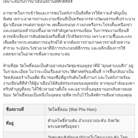
เหมาะสมกับการมาเยือนสถานที่ศักดิ์สิทธิ์
มารยาทในการเข้าวัดและการชมโบสถ์เก่าเป็นสิ่งที่ควรให้ความสำคัญเป็น
พิเศษ เพราะอาคารเก่าและงานเขียนสีเป็นทรัพยากรทางวัฒนธรรมที่เปราะบาง
ผู้มาเยือนควรแต่งกายสุภาพ งดเสื้อแขนกุด กางเกงหรือกระโปรงสั้นเหนือเข่า
และถอดรองเท้าก่อนขึ้นอาคารสำคัญตามธรรมเนียม ในการชมงานเขียนสี
ควรหลีกเลี่ยงการสัมผัสผนังหรือพื้นผิวใกล้จิตรกรรม เพราะความชื้นและแรง
เสียดสีอาจกระทบต่อการอนุรักษ์ได้ หากต้องการถ่ายภาพควรถ่ายด้วยความ
สำรวม ระมัดระวังช่วงเวลาที่มีการประกอบพิธีกรรม และหลีกเลี่ยงการใช้
แฟลชภายในอาคารเพื่อความเหมาะสม
ท้ายที่สุด วัดโพธิ์หอมเป็นตัวอย่างของวัดชุมชนอยุธยาที่มี “คุณค่าแบบลึก” อยู่
ในรายละเอียด ไม่ว่าจะเป็นเรื่องเล่าประวัติศาสตร์ของพื้นที่ การฟื้นกลับมาเป็น
วัดหลังเคยร้างในอดีต ที่มาของชื่อที่ผูกกับต้นโพธิ์เก่าแก่ และโบสถ์เก่าพร้อม
งานเขียนสีที่ทำให้ผู้มาเยือนได้สัมผัสร่องรอยของยุคสมัย หากคุณกำลังมองหา
ทริปทำบุญที่สงบ ได้ใช้เวลาอย่างตั้งใจ และอยากเห็นอยุธยานอกเส้นทางยอด
นิยม วัดโพธิ์หอมเป็นหนึ่งในจุดหมายที่ควรเก็บไว้ในลิสต์การเดินทางของคุณ
ชื่อสถานที่
วัดโพธิ์หอม (Wat Pho Hom)
ตำบลโพธิ์สามต้น อำเภอบางปะหัน จังหวัด
ที่อยู่
พระนครศรีอยุธยา
วัดชุมชนสังกัดมหานิกายในโซนบางปะหัน โดด