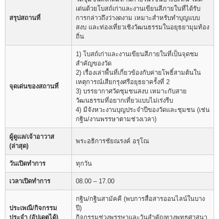
เด่นด้วยโบสถ์เก่าและงานเขียนสีภายในที่ได้รับ
สรุปสถานที่
การกล่าวถึงว่างดงาม เหมาะสำหรับทำบุญแบบ
สงบ และท่องเที่ยวเชิงวัฒนธรรมในอยุธยามุมท้อง
ถิ่น
1) โบสถ์เก่าและงานเขียนสีภายในที่เป็นจุดชม
สำคัญของวัด
2) เรื่องเล่าพื้นที่เกี่ยวข้องกับค่ายโพธิ์สามต้นใน
เหตุการณ์เสียกรุงศรีอยุธยาครั้งที่ 2
จุดเด่นของสถานที่
3) บรรยากาศวัดชุมชนสงบ เหมาะกับสาย
วัฒนธรรมที่อยากเที่ยวแบบไม่เร่งรีบ
4) มีจังหวะงานบุญประจำปีของวัดและชุมชน (เช่น
กฐิน/งานพรรษาตามช่วงเวลา)
ผู้ดูแล/เจ้าอาวาส
พระอธิการชัยณรงค์ อรุโณ
(ล่าสุด)
วันเปิดทำการ
ทุกวัน
เวลาเปิดทำการ
08.00 – 17.00
กฐิน/กฐินสามัคคี (พบการสื่อสารออนไลน์ในบาง
ประเพณี/กิจกรรม
ปี)
ประจำ (อัปเดตได้)
กิจกรรมช่วงพรรษาและวันสำคัญทางพุทธศาสนา