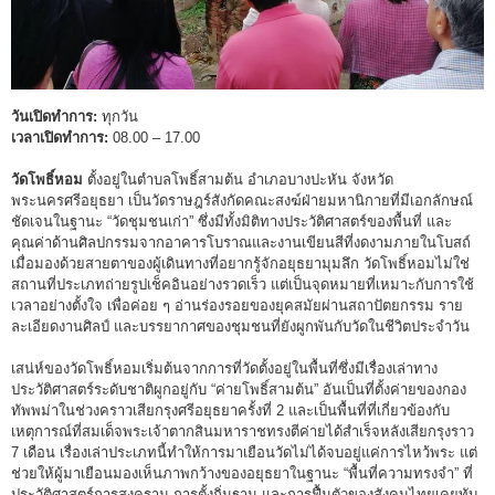
วันเปิดทำการ:
ทุกวัน
เวลาเปิดทำการ:
08.00 – 17.00
วัดโพธิ์หอม
ตั้งอยู่ในตำบลโพธิ์สามต้น อำเภอบางปะหัน จังหวัด
พระนครศรีอยุธยา เป็นวัดราษฎร์สังกัดคณะสงฆ์ฝ่ายมหานิกายที่มีเอกลักษณ์
ชัดเจนในฐานะ “วัดชุมชนเก่า” ซึ่งมีทั้งมิติทางประวัติศาสตร์ของพื้นที่ และ
คุณค่าด้านศิลปกรรมจากอาคารโบราณและงานเขียนสีที่งดงามภายในโบสถ์
เมื่อมองด้วยสายตาของผู้เดินทางที่อยากรู้จักอยุธยามุมลึก วัดโพธิ์หอมไม่ใช่
สถานที่ประเภทถ่ายรูปเช็คอินอย่างรวดเร็ว แต่เป็นจุดหมายที่เหมาะกับการใช้
เวลาอย่างตั้งใจ เพื่อค่อย ๆ อ่านร่องรอยของยุคสมัยผ่านสถาปัตยกรรม ราย
ละเอียดงานศิลป์ และบรรยากาศของชุมชนที่ยังผูกพันกับวัดในชีวิตประจำวัน
เสน่ห์ของวัดโพธิ์หอมเริ่มต้นจากการที่วัดตั้งอยู่ในพื้นที่ซึ่งมีเรื่องเล่าทาง
ประวัติศาสตร์ระดับชาติผูกอยู่กับ “ค่ายโพธิ์สามต้น” อันเป็นที่ตั้งค่ายของกอง
ทัพพม่าในช่วงคราวเสียกรุงศรีอยุธยาครั้งที่ 2 และเป็นพื้นที่ที่เกี่ยวข้องกับ
เหตุการณ์ที่สมเด็จพระเจ้าตากสินมหาราชทรงตีค่ายได้สำเร็จหลังเสียกรุงราว
7 เดือน เรื่องเล่าประเภทนี้ทำให้การมาเยือนวัดไม่ได้จบอยู่แค่การไหว้พระ แต่
ช่วยให้ผู้มาเยือนมองเห็นภาพกว้างของอยุธยาในฐานะ “พื้นที่ความทรงจำ” ที่
ประวัติศาสตร์การสงคราม การตั้งถิ่นฐาน และการฟื้นตัวของสังคมไทยเคยทับ