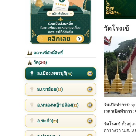
วัดโรงเข้
สถานที่ศักดิ์สิทธิ์
วัด(
)
246
อ.เมืองเพชรบุรี(
)
75
อ.เขาย้อย(
)
32
อ.หนองหญ้าปล้อง(
)
วันเปิดทำการ:
ทุ
12
เวลาเปิดทำการ:
0
อ.ชะอำ(
)
23
วัดโรงเข้
ตั้งอยู่
ตารางวา น.ส. 3 เ