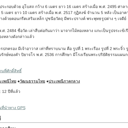
ะกอบด้วย อุโบสถ กว้าง 6 เมตร ยาว 16 เมตร สร้างเมื่อ พ.ศ. 2495 ศาลากา
5 เมตร ยาว 10 เมตร สร้างเมื่อ พ.ศ. 2517 กุฏิสงฆ์ จำนวน 5 หลัง เป็นอา
างด้วยคอนกรีตเสริมเหล็ก ปูชนียวัตถุ มีพระปรางค์ พระพุทธรูปต่าง ๆ เจดีย์
่อ พ.ศ. 2484 ชื่อวัด เล่าสืบต่อกันมาว่า มาจากไม้ทองหลาง แกะเป็นรูปจระเข้เร
ทองหลางดังกล่าวแล้ว
ครอง มีเจ้าอาวาส เท่าที่ทราบนาม คือ รูปที่ 1 พระเรือง รูปที่ 2 พระจิ๋ว รู
ังฆรักษ์ทองคำ ปิยาจโร พ.ศ. 2536 การศึกษา มีโรงเรียนพระปริยัติธรรมแผนกธ
ที่ศักดิ์สิทธิ์
ะเพณีไทย
●
วัฒนธรรมไทย
●
ประเพณีภาคกลาง
: 12 ปีที่แล้ว
ผนที่นำทาง GPS
้