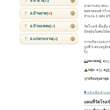
อ.ท่ายาง(
)
31
อาคารเสนาสนะ ปร
หอสวดมนต์ กว้าง 
อ.บ้านลาด(
)
36
จำนวน 1 หลัง สร้
อ.บ้านแหลม(
)
วัดโรงเข้ ตั้งเมื
27
ปัจจุบันไม่พบไม้
อ.แก่งกระจาน(
)
10
การบริหารและการปก
รูปที่ 5 พระครูส
ไร่
หมวดหมู่
: ●
สถาน
กลุ่ม
: ●
วัด
●
ปร
ปรับปรุงล่าสุด
คลิกเพื่อเข้าแ
แผนที่วัดโรงเข