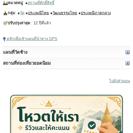
หมวดหมู่
: ●
สถานที่ศักดิ์สิทธิ์
กลุ่ม
: ●
วัด
●
ประเพณีไทย
●
วัฒนธรรมไทย
●
ประเพณีภาคกลาง
ปรับปรุงล่าสุด
: 12 ปีที่แล้ว
คลิกเพื่อเข้าแผนที่นำทาง GPS
แผนที่วัดช้าง
สถานที่ท่องเที่ยวยอดนิยม
ไปยังส่วนบน