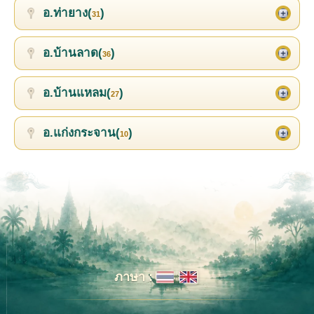
อ.ท่ายาง(
)
31
อ.บ้านลาด(
)
36
อ.บ้านแหลม(
)
27
อ.แก่งกระจาน(
)
10
ภาษา :