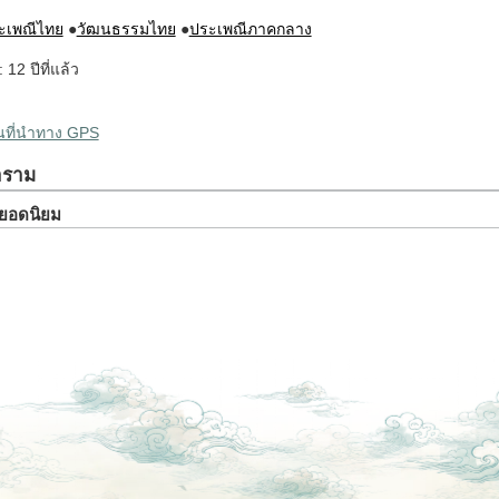
ะเพณีไทย
●
วัฒนธรรมไทย
●
ประเพณีภาคกลาง
: 12 ปีที่แล้ว
ผนที่นำทาง GPS
าราม
ยวยอดนิยม