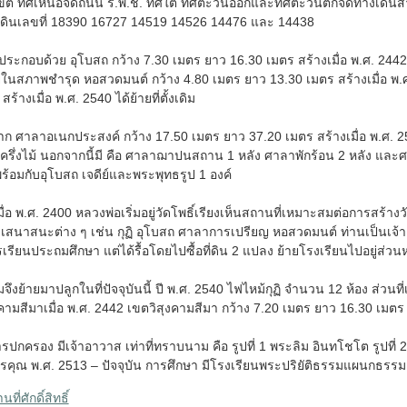
 ทิศเหนือจดถนน ร.พ.ช. ทิศใต้ ทิศตะวันออกและทิศตะวันตกจดทางเดินสาธาร
ดินเลขที่ 18390 16727 14519 14526 14476 และ 14438
ะกอบด้วย อุโบสถ กว้าง 7.30 เมตร ยาว 16.30 เมตร สร้างเมื่อ พ.ศ. 244
อยู่ในสภาพชำรุด หอสวดมนต์ กว้าง 4.80 เมตร ยาว 13.30 เมตร สร้างเมื่อ พ.
้างเมื่อ พ.ศ. 2540 ได้ย้ายที่ตั้งเดิม
งมาก ศาลาอเนกประสงค์ กว้าง 17.50 เมตร ยาว 37.20 เมตร สร้างเมื่อ พ.ศ
กครึ่งไม้ นอกจากนี้มี คือ ศาลาฌาปนสถาน 1 หลัง ศาลาพักร้อน 2 หลัง แล
พร้อมกับอุโบสถ เจดีย์และพระพุทธรูป 1 องค์
มื่อ พ.ศ. 2400 หลวงพ่อเริ่มอยู่วัดโพธิ์เรียงเห็นสถานที่เหมาะสมต่อการสร้า
างเสนาสนะต่าง ๆ เช่น กุฏิ อุโบสถ ศาลาการเปรียญ หอสวดมนต์ ท่านเป็นเ
รียนประถมศึกษา แต่ได้รื้อโดยไปซื้อที่ดิน 2 แปลง ย้ายโรงเรียนไปอยู่ส่วนห
จึงย้ายมาปลูกในที่ปัจจุบันนี้ ปี พ.ศ. 2540 ไฟไหม้กุฏิ จำนวน 12 ห้อง ส่วนท
มสีมาเมื่อ พ.ศ. 2442 เขตวิสุงคามสีมา กว้าง 7.20 เมตร ยาว 16.30 เมตร
ครอง มีเจ้าอาวาส เท่าที่ทราบนาม คือ รูปที่ 1 พระลิม อินทโชโต รูปที่ 2 พระผ
คุณ พ.ศ. 2513 – ปัจจุบัน การศึกษา มีโรงเรียนพระปริยัติธรรมแผนกธรรม 
ที่ศักดิ์สิทธิ์