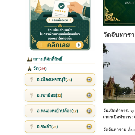
วัดจันทาร
สถานที่ศักดิ์สิทธิ์
วัด(
)
246
อ.เมืองเพชรบุรี(
)
75
อ.เขาย้อย(
)
32
อ.หนองหญ้าปล้อง(
)
วันเปิดทำการ:
ทุ
12
เวลาเปิดทำการ:
อ.ชะอำ(
)
23
วัดจันทาราม
ตั้ง