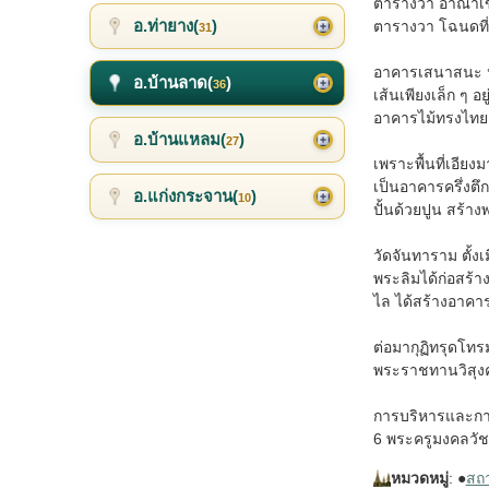
ตารางวา อาณาเขต
อ.ท่ายาง(
)
ตารางวา โฉนดที่
31
อาคารเสนาสนะ ปร
อ.บ้านลาด(
)
36
เส้นเพียงเล็ก ๆ 
อาคารไม้ทรงไทย สร
อ.บ้านแหลม(
)
27
เพราะพื้นที่เอีย
เป็นอาคารครึ่งตึ
อ.แก่งกระจาน(
)
10
ปั้นด้วยปูน สร้าง
วัดจันทาราม ตั้งเ
พระลิมได้ก่อสร้
ไล ได้สร้างอาคารเ
ต่อมากุฏิทรุดโทรม
พระราชทานวิสุงคา
การบริหารและการปก
6 พระครูมงคลวัชร
หมวดหมู่
: ●
สถาน