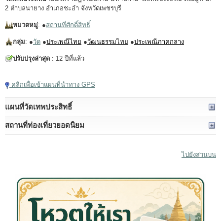
2 ตำบลนายาง อำเภอชะอำ จังหวัดเพชรบุรี
หมวดหมู่
: ●
สถานที่ศักดิ์สิทธิ์
กลุ่ม
: ●
วัด
●
ประเพณีไทย
●
วัฒนธรรมไทย
●
ประเพณีภาคกลาง
ปรับปรุงล่าสุด
: 12 ปีที่แล้ว
คลิกเพื่อเข้าแผนที่นำทาง GPS
แผนที่วัดเทพประสิทธิ์
สถานที่ท่องเที่ยวยอดนิยม
ไปยังส่วนบน