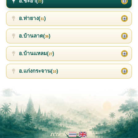
อ.ชะอำ(
)
23
อ.ท่ายาง(
)
31
อ.บ้านลาด(
)
36
อ.บ้านแหลม(
)
27
อ.แก่งกระจาน(
)
10
ภาษา :