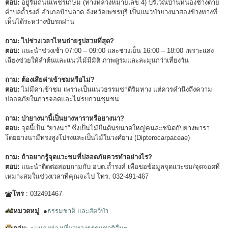
ตอบ:
อยู่ริมถนนเพชรเกษม (ทางหลวงหมายเลข 4) บริเวณบ้านหนองช้างตาย
ตำบลถ้ำรงค์ อำเภอบ้านลาด จังหวัดเพชรบุรี เป็นแนวป่ายางนาสองข้างทางที่
เห็นได้ระหว่างขับรถผ่าน
ถาม: ไปช่วงเวลาไหนถ่ายรูปสวยที่สุด?
ตอบ:
แนะนำช่วงเช้า 07:00 – 09:00 และช่วงเย็น 16:00 – 18:00 เพราะแสง
เฉียงช่วยให้ลำต้นและแนวไม้มีมิติ ภาพดูร่มและละมุนกว่าเที่ยงวัน
ถาม: ต้องเสียค่าเข้าชมหรือไม่?
ตอบ:
ไม่มีค่าเข้าชม เพราะเป็นแนวธรรมชาติริมทาง แต่ควรคำนึงถึงความ
ปลอดภัยในการจอดและไม่รบกวนชุมชน
ถาม: ป่ายางนานี้เป็นยางพาราหรือยางนา?
ตอบ:
จุดนี้เป็น “ยางนา” ซึ่งเป็นไม้ยืนต้นขนาดใหญ่คนละชนิดกับยางพารา
โดยยางนามีทรงสูงโปร่งและเป็นไม้ในวงศ์ยาง (Dipterocarpaceae)
ถาม: ถ้าอยากรู้จุดแวะชมที่ปลอดภัยควรทำอย่างไร?
ตอบ:
แนะนำติดต่อสอบถามกับ อบต.ถ้ำรงค์ เพื่อขอข้อมูลจุดแวะชม/จุดจอดที่
เหมาะสมในช่วงเวลาที่คุณจะไป โทร. 032-491-467
โทร
: 032491467
หมวดหมู่
: ●
ธรรมชาติ และสัตว์ป่า