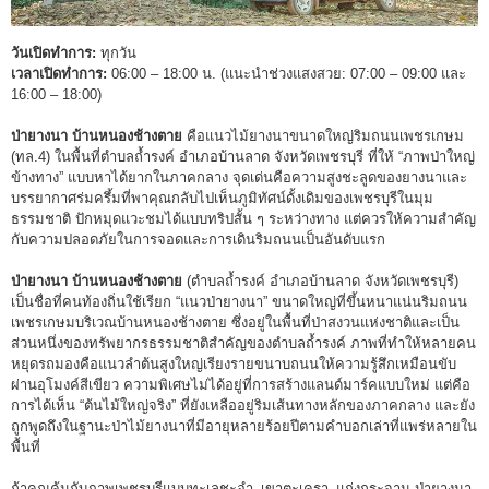
วันเปิดทำการ:
ทุกวัน
เวลาเปิดทำการ:
06:00 – 18:00 น. (แนะนำช่วงแสงสวย: 07:00 – 09:00 และ
16:00 – 18:00)
ป่ายางนา บ้านหนองช้างตาย
คือแนวไม้ยางนาขนาดใหญ่ริมถนนเพชรเกษม
(ทล.4) ในพื้นที่ตำบลถ้ำรงค์ อำเภอบ้านลาด จังหวัดเพชรบุรี ที่ให้ “ภาพป่าใหญ่
ข้างทาง” แบบหาได้ยากในภาคกลาง จุดเด่นคือความสูงชะลูดของยางนาและ
บรรยากาศร่มครึ้มที่พาคุณกลับไปเห็นภูมิทัศน์ดั้งเดิมของเพชรบุรีในมุม
ธรรมชาติ ปักหมุดแวะชมได้แบบทริปสั้น ๆ ระหว่างทาง แต่ควรให้ความสำคัญ
กับความปลอดภัยในการจอดและการเดินริมถนนเป็นอันดับแรก
ป่ายางนา บ้านหนองช้างตาย
(ตำบลถ้ำรงค์ อำเภอบ้านลาด จังหวัดเพชรบุรี)
เป็นชื่อที่คนท้องถิ่นใช้เรียก “แนวป่ายางนา” ขนาดใหญ่ที่ขึ้นหนาแน่นริมถนน
เพชรเกษมบริเวณบ้านหนองช้างตาย ซึ่งอยู่ในพื้นที่ป่าสงวนแห่งชาติและเป็น
ส่วนหนึ่งของทรัพยากรธรรมชาติสำคัญของตำบลถ้ำรงค์ ภาพที่ทำให้หลายคน
หยุดรถมองคือแนวลำต้นสูงใหญ่เรียงรายขนาบถนนให้ความรู้สึกเหมือนขับ
ผ่านอุโมงค์สีเขียว ความพิเศษไม่ได้อยู่ที่การสร้างแลนด์มาร์คแบบใหม่ แต่คือ
การได้เห็น “ต้นไม้ใหญ่จริง” ที่ยังเหลืออยู่ริมเส้นทางหลักของภาคกลาง และยัง
ถูกพูดถึงในฐานะป่าไม้ยางนาที่มีอายุหลายร้อยปีตามคำบอกเล่าที่แพร่หลายใน
พื้นที่
ถ้าคุณคุ้นกับภาพเพชรบุรีแบบทะเลชะอำ–เขาตะเครา–แก่งกระจาน ป่ายางนา