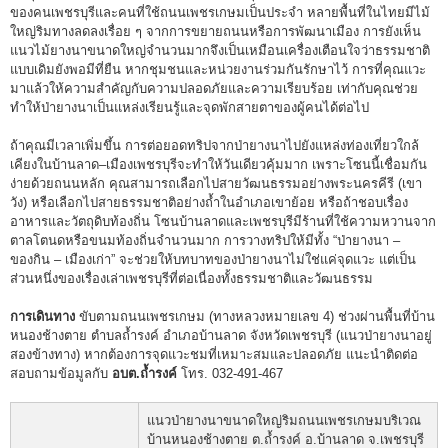
ของคนเพชรบุรีและคนที่ใช้ถนนเพชรเกษมเป็นประจำ หลายพื้นที่ในไทยมีไม้
ใหญ่ริมทางลดลงเรื่อย ๆ จากการขยายถนนหรือการพัฒนาเมือง การยังเห็น
แนวไม้ยางนาขนาดใหญ่จำนวนมากจึงเป็นเหมือนเครื่องเตือนใจว่าธรรมชาติ
แบบเดิมยังพอมีที่ยืน หากชุมชนและหน่วยงานร่วมกันรักษาไว้ การที่คุณแวะ
มาแล้วให้ความสำคัญกับความปลอดภัยและความเรียบร้อย เท่ากับคุณช่วย
ทำให้ป่ายางนาเป็นแหล่งเรียนรู้และจุดพักสายตาของผู้คนได้ต่อไป
ถ้าคุณมีเวลาเพิ่มขึ้น การต่อยอดทริปจากป่ายางนาไปยังแหล่งท่องเที่ยวใกล้
เคียงในบ้านลาด–เมืองเพชรบุรีจะทำให้วันเดียวคุ้มมาก เพราะโซนนี้เชื่อมกัน
ง่ายด้วยถนนหลัก คุณสามารถเลือกไปสายวัฒนธรรมอย่างพระนครคีรี (เขา
วัง) หรือเลือกไปสายธรรมชาติอย่างถ้ำในอำเภอเขาย้อย หรือถ้าชอบเรื่อง
อาหารและวัตถุดิบท้องถิ่น โซนบ้านลาดและเพชรบุรีมีร้านที่ใช้ความหวานจาก
ตาลโตนดหรือขนมท้องถิ่นจำนวนมาก การวางทริปให้มีทั้ง “ป่ายางนา –
ของกิน – เมืองเก่า” จะช่วยให้บทบาทของป่ายางนาไม่ใช่แค่จุดแวะ แต่เป็น
ส่วนหนึ่งของเรื่องเล่าเพชรบุรีที่ต่อเนื่องทั้งธรรมชาติและวัฒนธรรม
การเดินทาง
ขับตามถนนเพชรเกษม (ทางหลวงหมายเลข 4) ช่วงผ่านพื้นที่บ้าน
หนองช้างตาย ตำบลถ้ำรงค์ อำเภอบ้านลาด จังหวัดเพชรบุรี (แนวป่ายางนาอยู่
สองข้างทาง) หากต้องการจุดแวะชมที่เหมาะสมและปลอดภัย แนะนำติดต่อ
สอบถามข้อมูลกับ
อบต.ถ้ำรงค์
โทร. 032-491-467
แนวป่ายางนาขนาดใหญ่ริมถนนเพชรเกษมบริเวณ
บ้านหนองช้างตาย ต.ถ้ำรงค์ อ.บ้านลาด จ.เพชรบุรี