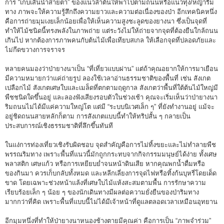
การ “เก็บเส้นนำสายตา” ของแนวลำต้นให้พาไปตามถนนหรือแนวทุ่ง/หญ้าริม
ทาง ภาพจะให้ความรู้สึกถึงความยาวและความต่อเนื่องของป่า อีกเทคนิคหนึ่ง
คือการถ่ายมุมเงยเล็กน้อยเพื่อให้เห็นความสูงชะลูดของยางนา ซึ่งเป็นจุดที่
ทำให้ไม้ชนิดนี้ทรงพลังในภาพถ่าย แต่ระวังไม่ให้ถ่ายจากจุดที่ต้องยืนใกล้ถนน
เกินไป หากต้องการภาพคนกับต้นไม้เพื่อเทียบสเกล ให้เลือกจุดที่ปลอดภัยและ
ไม่กีดขวางการจราจร
หลายคนมองว่าป่ายางนาเป็น “ที่เที่ยวแบบผ่าน” แต่ถ้าคุณอยากให้การมาเยือน
มีความหมายกว่าแค่ถ่ายรูป ลองใช้เวลาอ่านธรรมชาติของพื้นที่ เช่น สังเกต
เปลือกไม้ สังเกตเศษใบและเมล็ดที่ตกตามฤดูกาล สังเกตว่าพื้นที่ใต้ต้นไม้ใหญ่มี
พืชชนิดใดขึ้นอยู่ และลองฟังเสียงรอบตัวในช่วงเช้า คุณจะเริ่มเห็นว่าป่ายางนา
ริมถนนไม่ได้มีแค่ความใหญ่โต แต่มี “ระบบนิเวศเล็ก ๆ” ที่ยังทำงานอยู่ แม้จะ
อยู่ชิดถนนสายหลักก็ตาม การสังเกตแบบนี้ทำให้ทริปสั้น ๆ กลายเป็น
ประสบการณ์เชิงธรรมชาติที่ลึกขึ้นทันที
ในแง่การท่องเที่ยวเชิงรับผิดชอบ จุดสำคัญคือการไม่ทิ้งขยะและไม่ทำลายพืช
พรรณริมทาง เพราะพื้นที่แนวนี้มักถูกกระทบจากกิจกรรมมนุษย์ได้ง่าย ทั้งเศษ
พลาสติก เศษแก้ว หรือการเหยียบย่ำจนหน้าดินเสีย หากคุณพกน้ำดื่มหรือ
ของกินมา ควรเก็บกลับทั้งหมด และหลีกเลี่ยงการจุดไฟหรือทิ้งก้นบุหรี่โดยเด็ด
ขาด โดยเฉพาะช่วงหน้าแล้งที่เศษใบไม้แห้งสะสมตามพื้น การรักษาความ
เรียบร้อยเล็ก ๆ น้อย ๆ ของนักเดินทางมีผลต่อความยั่งยืนของป่าริมทาง
มากกว่าที่คิด เพราะพื้นที่แบบนี้ไม่ได้มีเจ้าหน้าที่ดูแลตลอดเวลาเหมือนอุทยาน
อีกมุมหนึ่งที่ทำให้ป่ายางนาหนองช้างตายมีคุณค่า คือการเป็น “ภาพจำร่วม”