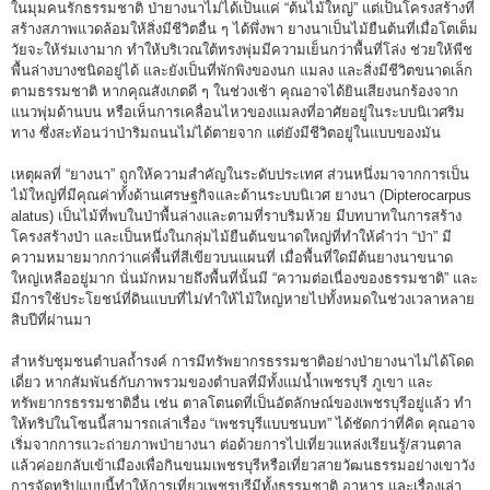
ในมุมคนรักธรรมชาติ ป่ายางนาไม่ได้เป็นแค่ “ต้นไม้ใหญ่” แต่เป็นโครงสร้างที่
สร้างสภาพแวดล้อมให้สิ่งมีชีวิตอื่น ๆ ได้พึ่งพา ยางนาเป็นไม้ยืนต้นที่เมื่อโตเต็ม
วัยจะให้ร่มเงามาก ทำให้บริเวณใต้ทรงพุ่มมีความเย็นกว่าพื้นที่โล่ง ช่วยให้พืช
พื้นล่างบางชนิดอยู่ได้ และยังเป็นที่พักพิงของนก แมลง และสิ่งมีชีวิตขนาดเล็ก
ตามธรรมชาติ หากคุณสังเกตดี ๆ ในช่วงเช้า คุณอาจได้ยินเสียงนกร้องจาก
แนวพุ่มด้านบน หรือเห็นการเคลื่อนไหวของแมลงที่อาศัยอยู่ในระบบนิเวศริม
ทาง ซึ่งสะท้อนว่าป่าริมถนนไม่ได้ตายจาก แต่ยังมีชีวิตอยู่ในแบบของมัน
เหตุผลที่ “ยางนา” ถูกให้ความสำคัญในระดับประเทศ ส่วนหนึ่งมาจากการเป็น
ไม้ใหญ่ที่มีคุณค่าทั้งด้านเศรษฐกิจและด้านระบบนิเวศ ยางนา (Dipterocarpus
alatus) เป็นไม้ที่พบในป่าพื้นล่างและตามที่ราบริมห้วย มีบทบาทในการสร้าง
โครงสร้างป่า และเป็นหนึ่งในกลุ่มไม้ยืนต้นขนาดใหญ่ที่ทำให้คำว่า “ป่า” มี
ความหมายมากกว่าแค่พื้นที่สีเขียวบนแผนที่ เมื่อพื้นที่ใดมีต้นยางนาขนาด
ใหญ่เหลืออยู่มาก นั่นมักหมายถึงพื้นที่นั้นมี “ความต่อเนื่องของธรรมชาติ” และ
มีการใช้ประโยชน์ที่ดินแบบที่ไม่ทำให้ไม้ใหญ่หายไปทั้งหมดในช่วงเวลาหลาย
สิบปีที่ผ่านมา
สำหรับชุมชนตำบลถ้ำรงค์ การมีทรัพยากรธรรมชาติอย่างป่ายางนาไม่ได้โดด
เดี่ยว หากสัมพันธ์กับภาพรวมของตำบลที่มีทั้งแม่น้ำเพชรบุรี ภูเขา และ
ทรัพยากรธรรมชาติอื่น เช่น ตาลโตนดที่เป็นอัตลักษณ์ของเพชรบุรีอยู่แล้ว ทำ
ให้ทริปในโซนนี้สามารถเล่าเรื่อง “เพชรบุรีแบบชนบท” ได้ชัดกว่าที่คิด คุณอาจ
เริ่มจากการแวะถ่ายภาพป่ายางนา ต่อด้วยการไปเที่ยวแหล่งเรียนรู้/สวนตาล
แล้วค่อยกลับเข้าเมืองเพื่อกินขนมเพชรบุรีหรือเที่ยวสายวัฒนธรรมอย่างเขาวัง
การจัดทริปแบบนี้ทำให้การเที่ยวเพชรบุรีมีทั้งธรรมชาติ อาหาร และเรื่องเล่า