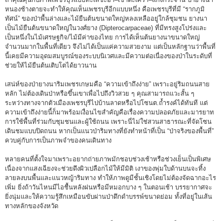
หนองช้างตายจะทำให้คุณเห็นเพชรบุรีอีกแบบหนึ่ง คือเพชรบุรีที่มี “รากภูมิ
ทัศน์” ของป่าพื้นล่างและไม้ยืนต้นขนาดใหญ่หลงเหลืออยู่ใกล้ชุมชน ยางนา
เป็นไม้ยืนต้นขนาดใหญ่ในวงศ์ยาง (Dipterocarpaceae) ที่มีทรงสูงโปร่งและ
เป็นหนึ่งในไม้เศรษฐกิจ/ไม้มีค่าของไทย การได้เห็นต้นยางนาขนาดใหญ่
จำนวนมากในพื้นที่เดียว จึงไม่ได้เป็นแค่ความสวยงาม แต่เป็นหลักฐานว่าพื้นที่
นี้เคยมีความอุดมสมบูรณ์ของระบบนิเวศและมีความต่อเนื่องของป่าในระดับที่
ช่วยให้ไม้ยืนต้นเติบโตได้ยาวนาน
เสน่ห์ของป่ายางนาริมเพชรเกษมคือ “ความเข้าถึงง่าย” เพราะอยู่ริมถนนสาย
หลัก ไม่ต้องเดินป่าหรือขึ้นเขาเพื่อไปถึงวิวสวย ๆ คุณสามารถแวะสั้น ๆ
ระหว่างทางจากตัวเมืองเพชรบุรีไปบ้านลาดหรือไปโซนต.ถ้ำรงค์ได้ทันที แต่
ความเข้าถึงง่ายนี้ก็มาพร้อมเงื่อนไขสำคัญคือเรื่องความปลอดภัยและมารยาท
การใช้พื้นที่ร่วมกับชุมชนและผู้ใช้ถนน เพราะนี่ไม่ใช่สวนสาธารณะที่จัดโซน
เดินชมแบบปิดถนน หากเป็นแนวป่าริมทางที่ยังทำหน้าที่เป็น “ป่าจริงของพื้นที่”
ควบคู่กับการเป็นภาพจำของคนเดินทาง
หลายคนที่ตั้งใจมาเพราะอยากถ่ายภาพมักชอบช่วงเช้าหรือช่วงเย็นเป็นพิเศษ
เนื่องจากแสงเฉียงจะช่วยดึงผิวเปลือกไม้ให้มีมิติ เงาของพุ่มใบด้านบนจะทิ้ง
ลายลงบนพื้นและแนวหญ้าริมทาง ทำให้ภาพดูมีชั้นเชิงโดยไม่ต้องจัดฉากอะไร
เพิ่ม ยิ่งถ้าวันไหนมีไอชื้นหลังฝนหรือมีหมอกบาง ๆ ในตอนเช้า บรรยากาศจะ
ยิ่งนุ่มและให้ความรู้สึกเหมือนขับผ่านป่าดึกดำบรรพ์ขนาดย่อม ทั้งที่อยู่ในเส้น
ทางหลักของจังหวัด