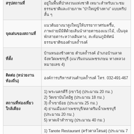
สรุปสถานที่
อยู่ในพื้นที่ป่าสงวนแห่งชาติ เหมาะสำหรับแวะชม
ธรรมชาติและถ่ายภาพ “ป่าใหญ่ข้างทาง” แบบทริป
สั้น ๆ
แนวต้นยางนาสูงใหญ่ให้บรรยากาศร่มครึ้ม,
ภาพถ่ายมีมิติด้วยเส้นนำสายตาของแนวไม้, เป็นจุด
จุดเด่นของสถานที่
พักสายตาระหว่างเดินทาง, สะท้อนภูมิทัศน์
ธรรมชาติของตำบลถ้ำรงค์
บ้านหนองช้างตาย ตำบลถ้ำรงค์ อำเภอบ้านลาด
ที่ตั้ง
จังหวัดเพชรบุรี (แนวริมถนนเพชรเกษม ทางหลวง
หมายเลข 4)
ติดต่อ (หน่วยงาน
องค์การบริหารส่วนตำบลถ้ำรงค์ โทร. 032-491-467
ท้องถิ่น)
1) พระนครคีรี (เขาวัง) (ประมาณ 20 กม.)
2) วัดเขาบันไดอิฐ (ประมาณ 18 กม.)
สถานที่ท่องเที่ยว
3) ถ้ำเขาย้อย (ประมาณ 25 กม.)
ใกล้เคียง
4) ย่านเมืองเก่าเพชรบุรี/ตลาดริมน้ำเพชรบุรี
(ประมาณ 20 กม.)
5) หาดเจ้าสำราญ (ประมาณ 40 กม.)
1) Tanote Restaurant (ครัวตาลโตนด) (ประมาณ 7