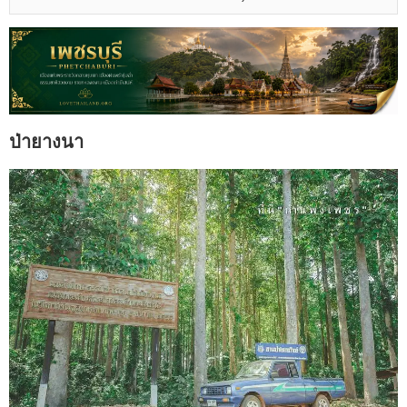
ป่ายางนา