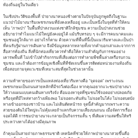
ท้องถิ่นอยู่ในวันเดียว
ในเชิงประวัติของพื้นที่ ป่ายางนาหนองช้างตายในปัจจุบันถูกพูดถึงในฐานะ
แนวป่าไม้ยางนาริมเพชรเกษมที่ยังคงเหลืออยู่ และเป็นหนึ่งในจุดที่ทำให้คน
เห็น “ภาพป่า” ในพื้นที่ป่าสงวนแห่งชาติใกล้ชุมชน ความเป็นป่าสงวนช่วย
อธิบายว่าทำไมแนวไม้ใหญ่ยังคงอยู่ได้ แม้บริบทรอบ ๆ จะมีการคมนาคมและ
ชุมชนอยู่ใกล้มาก อย่างไรก็ตาม ด้วยความที่พื้นที่นี้เป็นแนวริมทางและเป็นป่า
ที่คนรับรู้ผ่านการเดินทาง จึงมีข้อมูลหลากหลายทั้งจากคำบอกเล่าและจากการ
สื่อสารท้องถิ่น สิ่งที่นักท่องเที่ยวควรทำคือให้ความสำคัญกับการชมอย่าง
เคารพพื้นที่ ไม่เข้าไปทำกิจกรรมที่เสี่ยงต่อการทำลายพืชพื้นล่างหรือรบกวน
ชุมชน และถ้าต้องการข้อมูลเชิงพื้นที่ที่ชัดเจนขึ้นควรติดต่อหน่วยงานท้องถิ่น
เพื่อสอบถามจุดแวะชมที่เหมาะสมที่สุดในช่วงเวลานั้น
ความท้าทายของการเป็นแหล่งท่องเที่ยวริมทางคือ “จุดจอด” เพราะถนน
เพชรเกษมเป็นถนนสายหลักที่มีรถวิ่งต่อเนื่อง หากคุณอยากแวะชมป่ายางนา
ให้วางแผนแบบคนเดินทางจริงจัง คือมองหาจุดที่ชุมชนใช้จอดอย่างปลอดภัย
หรือจุดที่มีไหล่ทางกว้างเพียงพอ ไม่จอดกะทันหัน ไม่จอดในโค้ง ไม่จอดบดบัง
ทางเข้าออกของชาวบ้าน และไม่เดินตัดหน้ารถ จุดนี้สำคัญมากเพราะความ
สวยของต้นไม้ใหญ่จะไม่คุ้มเลยถ้าแลกกับความเสี่ยงบนถนน เมื่อจัดการเรื่อง
จอดได้ดี การชมป่ายางนาจะกลายเป็นกิจกรรมสั้น ๆ ที่เติมความสดชื่นให้ทริ
ประหว่างทางได้อย่างมีคุณภาพ
ถ้าคุณเป็นสายถ่ายภาพธรรมชาติ เทคนิคที่ช่วยให้ภาพป่ายางนาสวยขึ้นคือ