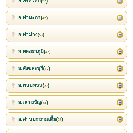
อ.ศรีสวัสดิ์(
)
37
อ.ท่ามะกา(
)
42
อ.ท่าม่วง(
)
53
อ.ทองผาภูมิ(
)
47
อ.สังขละบุรี(
)
17
อ.พนมทวน(
)
27
อ.เลาขวัญ(
)
61
อ.ด่านมะขามเตี้ย(
)
26