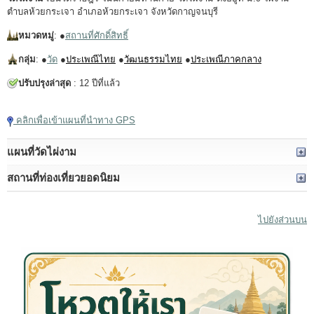
ตำบลห้วยกระเจา อำเภอห้วยกระเจา จังหวัดกาญจนบุรี
หมวดหมู่
: ●
สถานที่ศักดิ์สิทธิ์
กลุ่ม
: ●
วัด
●
ประเพณีไทย
●
วัฒนธรรมไทย
●
ประเพณีภาคกลาง
ปรับปรุงล่าสุด
: 12 ปีที่แล้ว
คลิกเพื่อเข้าแผนที่นำทาง GPS
แผนที่วัดไผ่งาม
สถานที่ท่องเที่ยวยอดนิยม
ไปยังส่วนบน