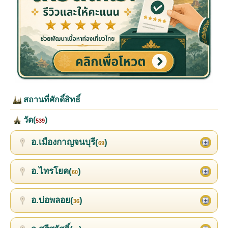
สถานที่ศักดิ์สิทธิ์
วัด(
)
539
อ.เมืองกาญจนบุรี(
)
69
อ.ไทรโยค(
)
60
อ.บ่อพลอย(
)
36