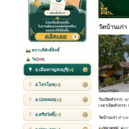
วัดบ้านเก่า
สถานที่ศักดิ์สิทธิ์
วัด(
)
539
อ.เมืองกาญจนบุรี(
)
69
อ.ไทรโยค(
)
60
อ.บ่อพลอย(
)
วันเปิดทำการ:
ทุ
36
เวลาเปิดทำการ:
0
อ.ศรีสวัสดิ์(
)
37
วัดบ้านเก่า
ตำบลบ้
หมวดหมู่
: ●
สถาน