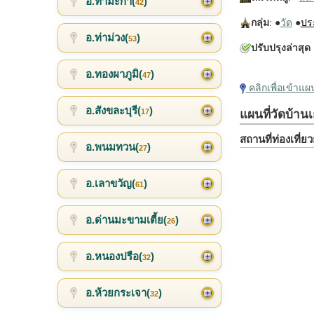
อ.ท่ามะกา(
)
42
กลุ่ม
: ●
วัด
●
ปร
อ.ท่าม่วง(
)
53
ปรับปรุงล่าสุด
อ.ทองผาภูมิ(
)
47
คลิกเพื่อเข้าแ
อ.สังขละบุรี(
)
17
แผนที่วัดบ้านเ
สถานที่ท่องเที่
อ.พนมทวน(
)
27
อ.เลาขวัญ(
)
61
อ.ด่านมะขามเตี้ย(
)
26
อ.หนองปรือ(
)
32
อ.ห้วยกระเจา(
)
32