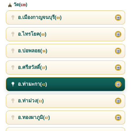
วัด(
)
539
อ.เมืองกาญจนบุรี(
)
69
อ.ไทรโยค(
)
60
อ.บ่อพลอย(
)
36
อ.ศรีสวัสดิ์(
)
37
อ.ท่ามะกา(
)
42
อ.ท่าม่วง(
)
53
อ.ทองผาภูมิ(
)
47