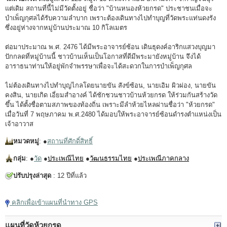
แต่เดิม สถานที่นี้ไม่มีวัดตั้งอยู่ ชื่อว่า "บ้านหนองห้วยกรด" ประชาชนเมื่อจะ
บำเพ็ญกุศลได้รับความลำบาก เพราะต้องเดินทางไปทำบุญที่วัดพระแท่นดงรัง
ซึ่งอยู่ห่างจากหมู่บ้านประมาณ 10 กิโลเมตร
ต่อมาประมาณ พ.ศ. 2476 ได้มีพระอาจารย์ซ้อน เดินธุดงค์อาริกแสวงบุญมา
ปักกลดที่หมู่บ้านนี้ ชาวบ้านเห็นเป็นโอกาสที่ดีมีพระมายังหมู่บ้าน จึงได้
อาราธนาท่านให้อยู่พักจำพรรษาเพื่อจะได้สะดวกในการบำเพ็ญกุศล
ไม่ต้องเดินทางไปทำบุญไกลโดยนายขัน สังข์ซ้อน, นายเอิม ผิวผ่อง, นายขัน
คงสิน, นายเกิด เอี่ยมสำอางค์ ได้ชักชวนชาวบ้านห้วยกรด ให้ร่วมกันสร้างวัด
ขึ้น ได้ตั้งชื่อตามสภาพของท้องถิ่น เพราะมีลำห้วยไหลผ่านชื่อว่า "ห้วยกรด"
เมื่อวันที่ 7 พฤษภาคม พ.ศ.2480 ได้มอบให้พระอาจารย์ซ้อนดำรงตำแหน่งเป็น
เจ้าอาวาส
หมวดหมู่
: ●
สถานที่ศักดิ์สิทธิ์
กลุ่ม
: ●
วัด
●
ประเพณีไทย
●
วัฒนธรรมไทย
●
ประเพณีภาคกลาง
ปรับปรุงล่าสุด
: 12 ปีที่แล้ว
คลิกเพื่อเข้าแผนที่นำทาง GPS
แผนที่วัดห้วยกรด