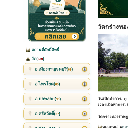
วัดกร่างทอ
สถานที่ศักดิ์สิทธิ์
วัด(
)
539
อ.เมืองกาญจนบุรี(
)
69
อ.ไทรโยค(
)
60
อ.บ่อพลอย(
)
วันเปิดทำการ:
ทุ
36
เวลาเปิดทำการ:
0
อ.ศรีสวัสดิ์(
)
37
วัดกร่างทองราษฎ
หมวดหมู่
: ●
สถาน