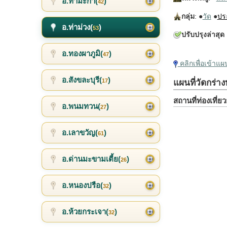
อ.ท่ามะกา(
)
42
กลุ่ม
: ●
วัด
●
ปร
อ.ท่าม่วง(
)
53
ปรับปรุงล่าสุด
อ.ทองผาภูมิ(
)
47
คลิกเพื่อเข้าแ
อ.สังขละบุรี(
)
17
แผนที่วัดกร่า
สถานที่ท่องเที่
อ.พนมทวน(
)
27
อ.เลาขวัญ(
)
61
อ.ด่านมะขามเตี้ย(
)
26
อ.หนองปรือ(
)
32
อ.ห้วยกระเจา(
)
32