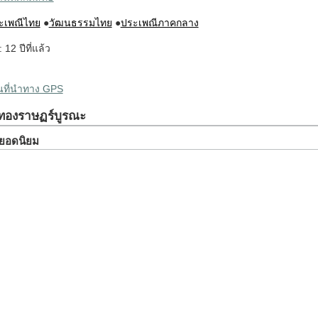
ะเพณีไทย
●
วัฒนธรรมไทย
●
ประเพณีภาคกลาง
: 12 ปีที่แล้ว
ผนที่นำทาง GPS
งทองราษฏร์บูรณะ
ยวยอดนิยม