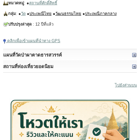
หมวดหมู่
: ●
สถานที่ศักดิ์สิทธิ์
กลุ่ม
: ●
วัด
●
ประเพณีไทย
●
วัฒนธรรมไทย
●
ประเพณีภาคกลาง
ปรับปรุงล่าสุด
: 12 ปีที่แล้ว
คลิกเพื่อเข้าแผนที่นำทาง GPS
แผนที่วัดป่าผาตาดธารสวรรค์
สถานที่ท่องเที่ยวยอดนิยม
ไปยังส่วนบน