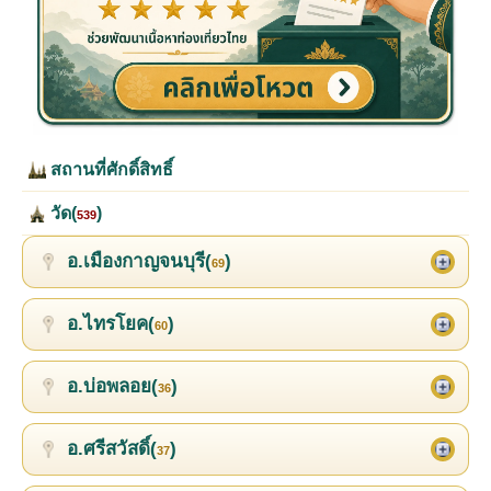
สถานที่ศักดิ์สิทธิ์
วัด(
)
539
อ.เมืองกาญจนบุรี(
)
69
อ.ไทรโยค(
)
60
อ.บ่อพลอย(
)
36
อ.ศรีสวัสดิ์(
)
37