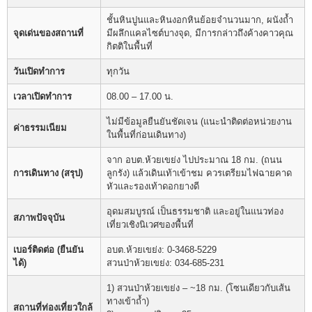
ชั้นหินปูนและหินงอกหินย้อยจำนวนมาก, ผนังถ้ำ
จุดเด่นของสถานที่
มีผลึกแคลไซต์บางจุด, มีการกล่าวถึงค้างคาวคุณ
กิตติในพื้นที่
วันเปิดทำการ
ทุกวัน
เวลาเปิดทำการ
08.00 – 17.00 น.
ไม่มีข้อมูลยืนยันชัดเจน (แนะนำติดต่อหน่วยงาน
ค่าธรรมเนียม
ในพื้นที่ก่อนเดินทาง)
จาก อบต.ห้วยเขย่ง ไปประมาณ 18 กม. (ถนน
การเดินทาง (สรุป)
ลูกรัง) แล้วเดินเท้าเข้าชม ควรเตรียมไฟฉายคาด
หัวและรองเท้าดอกยางดี
อุดมสมบูรณ์ เป็นธรรมชาติ และอยู่ในแนวท่อง
สภาพปัจจุบัน
เที่ยวเชิงนิเวศของพื้นที่
เบอร์ติดต่อ (ยืนยัน
อบต.ห้วยเขย่ง: 0-3468-5229
ได้)
สวนป่าห้วยเขย่ง: 034-685-231
1) สวนป่าห้วยเขย่ง – ~18 กม. (โซนเดียวกับเส้น
ทางเข้าถ้ำ)
สถานที่ท่องเที่ยวใกล้