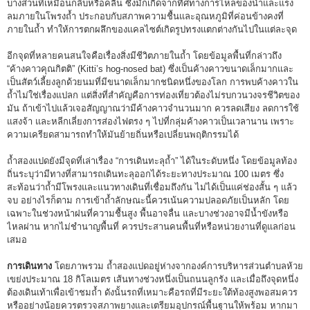
บางส่วนที่เหมือนกลีบหรือคลื่น ซึ่งมักเกิดจากทิศทางการไหลของน้ำและแรง
ลมภายในโพรงถ้ำ ประกอบกับสภาพความชื้นและอุณหภูมิที่ค่อนข้างคงที่
ภายในถ้ำ ทำให้การตกผลึกของแคลไซต์เกิดรูปทรงแตกต่างกันไปในแต่ละจุด
อีกจุดที่หลายคนสนใจคือเรื่องสิ่งมีชีวิตภายในถ้ำ โดยข้อมูลพื้นที่กล่าวถึง
“ค้างคาวคุณกิตติ” (Kitti’s hog-nosed bat) ซึ่งเป็นค้างคาวขนาดเล็กมากและ
เป็นสัตว์เลี้ยงลูกด้วยนมที่มีขนาดเล็กมากชนิดหนึ่งของโลก การพบค้างคาวใน
ถ้ำไม่ใช่เรื่องแปลก แต่สิ่งที่สำคัญคือการท่องเที่ยวต้องไม่รบกวนวงจรชีวิตของ
มัน ถ้าเข้าไปแล้วเจอสัญญาณว่ามีค้างคาวจำนวนมาก ควรลดเสียง ลดการใช้
แสงจ้า และหลีกเลี่ยงการส่องไฟตรง ๆ ไปที่กลุ่มค้างคาวเป็นเวลานาน เพราะ
ความเครียดสามารถทำให้มันย้ายถิ่นหรือเปลี่ยนพฤติกรรมได้
ถ้ำสองแปดยังมีจุดที่เล่าเรื่อง “การเดินทะลุถ้ำ” ได้ในระดับหนึ่ง โดยข้อมูลท้อง
ถิ่นระบุว่ามีทางที่สามารถเดินทะลุออกได้ระยะทางประมาณ 100 เมตร ซึ่ง
สะท้อนว่าถ้ำมีโพรงและแนวทางเดินที่เชื่อมถึงกัน ไม่ได้เป็นแค่ช่องสั้น ๆ แล้ว
จบ อย่างไรก็ตาม การเข้าถ้ำลักษณะนี้ควรเน้นความปลอดภัยเป็นหลัก โดย
เฉพาะในช่วงหน้าฝนที่ความชื้นสูง พื้นอาจลื่น และบางช่วงอาจมีน้ำขังหรือ
ไหลผ่าน หากไม่ชำนาญพื้นที่ ควรประสานคนพื้นที่หรือหน่วยงานที่ดูแลก่อน
เสมอ
การเดินทาง
โดยภาพรวม ถ้ำสองแปดอยู่ห่างจากองค์การบริหารส่วนตำบลห้วย
เขย่งประมาณ 18 กิโลเมตร เส้นทางช่วงหนึ่งเป็นถนนลูกรัง และเมื่อถึงจุดหนึ่ง
ต้องเดินเท้าเพื่อเข้าชมถ้ำ ดังนั้นรถที่เหมาะคือรถที่มีระยะใต้ท้องสูงพอสมควร
หรืออย่างน้อยควรตรวจสภาพยางและเตรียมอุปกรณ์พื้นฐานให้พร้อม หากมา