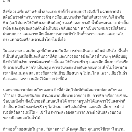
มาก
สิ่งที่ควรเตรียมสำหรับถ้ำสองแปด ถ้าตั้งใจมาแบบจริงจังคือไฟฉายคาดหัว
(เผื่อมือว่างสำหรับการทรงตัว) ถุงมือแบบบางสำหรับกันลื่นเวลาจับกิ่งไม้หรือ
หิน (แต่ไม่ควรใช้จับหินงอกหินย้อย) รองเท้าดอกยางดี น้ำดื่มพอเหมาะ ผ้าเช็ด
เหงื่อ และถุงขยะส่วนตัวเพื่อเก็บขยะกลับออกมา หากเป็นช่วงฝนควรมีเสื้อกัน
ฝนแบบบาง และควรหลีกเลี่ยงการพกร่มเข้าไปในถ้ำเพราะเกะกะและอาจไป
กระแทกผนังหรือเพดานถ้ำโดยไม่ตั้งใจ
ในแง่ความปลอดภัย จุดที่มักพลาดกันคือการประเมินความลื่นต่ำเกินไป พื้นถ้ำ
ที่เป็นหินปูนเมื่อชื้นจะลื่นกว่าที่คิด และบางจุดอาจมีตะไคร่น้ำบาง ๆ เคลือบอยู่
ยิ่งทำให้ลื่นง่าย การเดินควรก้าวสั้นลง ใช้จังหวะช้า ๆ และหลีกเลี่ยงการวิ่งหรือ
รีบตามคนอื่น หากไปเป็นกลุ่ม ควรเว้นระยะห่างกันพอสมควรเพื่อไม่ให้ชนกัน
เวลามีคนสะดุด และควรสื่อสารกันด้วยเสียงเบา ๆ ไม่ตะโกน เพราะเสียงในถ้ำ
ก้องและอาจรบกวนสัตว์ได้มากกว่าที่คิด
นอกจากความปลอดภัยของคน สิ่งที่สำคัญไม่แพ้กันคือความปลอดภัยของ
“ถ้ำ” เอง หินงอกหินย้อยจำนวนมากเสียหายจากการจับ การหัก หรือการเขียน
ชื่อบนผนังถ้ำ ซึ่งเป็นรอยที่แทบลบไม่ได้ การถ่ายรูปทำได้แต่ควรใช้แสงเท่าที่
จำเป็น หลีกเลี่ยงแฟลชรัว ๆ ใส่ค้างคาวหรือสัตว์ที่พบ และหลีกเลี่ยงการนำส
เปรย์หรือสารเคมีใด ๆ เข้าไป เพราะละอองสามารถเกาะผิวหินและรบกวน
ระบบนิเวศย่อยในถ้ำได้
ถ้ามองถ้ำสองแปดในฐานะ “ปลายทาง” เพียงจุดเดียว คุณอาจใช้เวลาไม่นาน