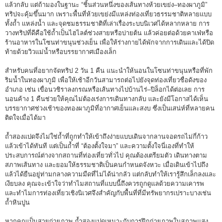
แล้วกลับ แต่ถ้ามองในฐานะ “ชิ้นส่วนหนึ่งของเส้นทางห้วยเขย่ง–ทองผาภูมิ”
ทริปจะคุ้มขึ้นมาก เพราะพื้นที่ห้วยเขย่งมีแหล่งท่องเที่ยวธรรมชาติหลายแบบ
ทั้งถ้ำ แหล่งน้ำ และจุดชมธรรมชาติที่เล่าเรื่องระบบนิเวศได้หลากหลาย การ
วางทริปที่ดีคือใช้ถ้ำเป็นไฮไลต์ช่วงสายหรือบ่ายต้น แล้วค่อยต่อด้วยคาเฟ่หรือ
ร้านอาหารในโซนท่าขนุนช่วงเย็น เพื่อให้ร่างกายได้พักจากการเดินและได้ปิด
ท้ายด้วยวิวแม่น้ำหรือบรรยากาศเมืองเล็ก
สำหรับคนที่อยากจัดทริป 2 วัน 1 คืน แนะนำให้นอนในโซนท่าขนุนหรือที่พัก
ริมน้ำในทองผาภูมิ เพื่อให้เช้าอีกวันสามารถต่อไปยังจุดท่องเที่ยวชื่อดังของ
อำเภอ เช่น เขื่อนวชิราลงกรณหรือเส้นทางไปบ้านไร่–ปิล็อกได้ต่อเลย การ
นอนค้าง 1 คืนช่วยให้คุณไม่ต้องเร่งการเดินทางกลับ และยังมีโอกาสได้เห็น
บรรยากาศช่วงเช้าของทองผาภูมิที่อากาศเย็นและสงบ ซึ่งเป็นเสน่ห์ที่หลายคน
ติดใจเมื่อได้มา
ถ้ำสองแปดจึงไม่ใช่ถ้ำที่ถูกทำให้เข้าถึงง่ายแบบเดินจากลานจอดรถไม่กี่ก้าว
แล้วเข้าได้ทันที แต่เป็นถ้ำที่ “ต้องตั้งใจมา” และความตั้งใจนี่เองที่ทำให้
ประสบการณ์ต่างจากสถานที่ท่องเที่ยวทั่วไป คุณต้องเตรียมตัว เดินทางตาม
สภาพเส้นทาง และยอมให้ธรรมชาติเป็นคนกำหนดจังหวะ เมื่อเดินเข้าไปถึง
แล้วได้ยืนอยู่ท่ามกลางความมืดที่ไม่ได้น่ากลัว แต่กลับทำให้เรารู้สึกเล็กลงและ
เงียบลง คุณจะเข้าใจว่าทำไมสถานที่แบบนี้ถึงควรถูกดูแลด้วยความเคารพ
และทำไมการท่องเที่ยวเชิงนิเวศจึงสำคัญกับพื้นที่ที่มีทรัพยากรเปราะบางเช่น
ถ้ำหินปูน
หากคุณเป็นสายถ่ายภาพ ถ้ำสองแปดเหมาะกับการฝึกถ่ายภาพในสภาพแสง