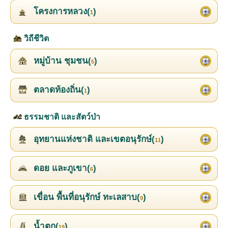
โครงการหลวง(
)
1
วิถีชีวิต
หมู่บ้าน ชุมชน(
)
5
ตลาดท้องถิ่น(
)
1
ธรรมชาติ และสัตว์ป่า
อุทยานแห่งชาติ และเขตอนุรักษ์(
)
11
ดอย และภูเขา(
)
6
เขื่อน พื้นที่อนุรักษ์ ทะเลสาบ(
)
9
น้ำตก(
)
19