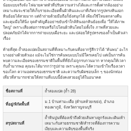
น้อยแบบจริงจัง ไฟฉายคาดหัวที่ปรับความสว่างได้และการตั้งค่ากล้องอย่าง
เหมาะสมจะช่วยให้เก็บรายละเอียดพื้นผิวหินและเงาที่เกิดจากรูปทรงหินงอก
หินย้อยได้สวยมาก แต่ถ้าถ่ายด้วยมือถือก็ยังสนุกได้ เพียงใช้โหมดกลางคืน
และคุมมือให้นิ่ง จุดสำคัญคืออย่าขยับเข้าใกล้หินงอกหินย้อยเพื่อ “ให้ได้ภาพ
ใหญ่” เพราะเสี่ยงต่อการชนหรือไปโดนผิวหินโดยไม่ตั้งใจ ภาพที่สวยและ
ปลอดภัยมักได้จากการถ่ายแบบเผื่อระยะ และปล่อยให้รูปทรงของถ้ำเป็นตัวเล่า
เรื่อง
ท้ายที่สุด ถ้ำสองแปดเป็นสถานที่ที่เหมาะกับคนที่อยากรู้สึกว่าได้ “ค้นพบ” อะไร
บางอย่างด้วยตัวเอง แม้จะไม่ใช่การค้นพบแบบไม่มีใครเคยไป แต่เป็นการค้น
พบความละเอียดของธรรมชาติในพื้นที่ที่ยังไม่ถูกรบกวนมาก หากคุณให้เวลา
กับถ้ำมากพอ คุณจะได้มากกว่ารูปถ่าย เพราะคุณจะได้ความเข้าใจเรื่องเวลา
ของโลก ความอดทนของธรรมชาติ และความรับผิดชอบเล็ก ๆ ของนักท่อง
เที่ยวที่สามารถช่วยให้สถานที่แบบนี้ยังคงสวยอยู่ได้ในอนาคต
ชื่อสถานที่
ถ้ำสองแปด (ถ้ำ 28)
ม.1 บ้านท่ามะเดื่อ (ตำบลห้วยเขย่ง), อำเภอ
ที่อยู่/พิกัดพื้นที่
ทองผาภูมิ, จังหวัดกาญจนบุรี
ถ้ำหินปูนที่ต้องเข้าถึงด้วยเส้นทางลูกรังและเดินเท้า
สรุปสถานที่
เหมาะกับสายธรรมชาติ/สำรวจที่ต้องการความ
เงียบและความดิบของพื้นที่จริง