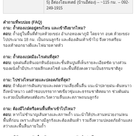
5) อีต่องโฮมสเตย์ (บ้านอีต่อง) – ~115 กม. – 092-
249-1915
คำถามที่พบบ่อย (FAQ)
ถาม: ถ้ำสองแปดอยู่ตรงไหน และเข้าถึงยากไหม?
ตอบ:
ถ้ำอยู่ในพื้นที่ตำบลห้วยเขย่ง อำเภอทองผาภูมิ โดยจาก อบต.ห้วยเขย่ง
ไปประมาณ 18 กม. เป็นถนนลูกรัง และต้องเดินเท้าเข้าไป จึงควรเตรียม
รองเท้าดอกยางดีและไฟฉายคาดหัว
ถาม: ถ้ำสองแปดมีอะไรเด่นที่สุด?
ตอบ:
จุดเด่นคือหินงอกหินย้อยและชั้นหินปูนที่เห็นรายละเอียดชัด บางส่วน
ของผนังถ้ำมีประกายผลึกแคลไซต์ และพื้นที่ยังคงความเป็นธรรมชาติสูง
ถาม: ไปช่วงไหนสวยและปลอดภัยที่สุด?
ตอบ:
ถ้าต้องการเดินสบายและลดความเสี่ยงพื้นลื่น แนะนำปลายฝน–ต้นหนาว
ถึงหน้าหนาว แต่ถ้าชอบบรรยากาศเขียวชุ่มและธรรมชาติสดมาก ช่วงต้นฝน
จะสวยเป็นพิเศษแต่ต้องระวังความลื่นและสภาพถนนลูกรัง
ถาม: ต้องมีไกด์หรือคนพื้นที่พาเข้าไปไหม?
ตอบ:
หากไม่ชำนาญเส้นทางและสภาพถ้ำ แนะนำให้ประสานหน่วยงาน/คน
พื้นที่ก่อน เพราะเส้นทางมีลูกรังและต้องเดินเท้า รวมถึงความปลอดภัยด้านแสง
สว่างและพื้นลื่นภายในถ้ำ