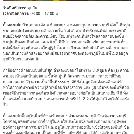
วันเปิดทำการ:
ทุกวัน
เวลาเปิดทำการ:
08.00 – 17.00 น.
ถ้ำสองแปด
บ้านท่ามะเดื่อ ต.ห้วยเขย่ง อ.ทองผาภูมิ จ.กาญจนบุรี คือถ้ำหินปูน
ขนาดกะทัดรัดแต่รายละเอียดภายใน “แน่น” มากสำหรับคนที่ชอบธรรมชาติ
แบบยังคงความดิบและความเงียบ โดยเฉพาะคนที่หลงใหลลวดลายของชั้น
หินปูน หินงอกหินย้อย และผนังถ้ำที่มีประกายของผลึกแร่ตามธรรมชาติ ถ้ำ
แห่งนี้ยังเป็นจุดที่คนส่วนใหญ่รู้จักไม่มาก จึงเหมาะกับนักเดินทางที่อยากออก
นอกเส้นทางหลักและอยากสัมผัสบรรยากาศของทองผาภูมิในมุมที่ไม่ค่อยถูก
พูดถึงในกระแสหลักนัก
ถ้าต้องการคำตอบแบบสั้นที่สุด ถ้ำสองแปดน่าไปเพราะ 3 เหตุผล คือ (1) ความ
งามของหินงอกหินย้อยและชั้นหินปูนที่เกิดจากกระบวนการทางธรณีวิทยา
ยาวนานมาก (2) ความเป็น “พื้นที่ธรรมชาติที่ยังไม่ถูกจัดแต่งจนเสียเสน่ห์”
ทำให้การเดินทางมีความรู้สึกเหมือนกำลังสำรวจ และ (3) บริบทของพื้นที่ห้วย
เขย่งที่มีทรัพยากรท่องเที่ยวเชิงนิเวศหลายอย่างต่อกันเป็นเส้นทางเดียวได้ ทั้ง
ถ้ำ แหล่งน้ำ และป่ารอบ ๆ จนสามารถทำทริป 1–2 วันให้คุ้มได้โดยไม่ต้องเร่ง
รีบ
ถ้ำสองแปดตั้งอยู่ในพื้นที่ตำบลห้วยเขย่ง อำเภอทองผาภูมิ จังหวัดกาญจนบุรี
โดยข้อมูลท้องถิ่นระบุว่าถ้ำอยู่ในเขตใช้ประโยชน์ของสวนป่าทองผาภูมิของ
องค์การอุตสาหกรรมป่าไม้ และอยู่ในแผนการท่องเที่ยวเชิงนิเวศของพื้นที่ ชื่อ
ของถ้ำเองสะท้อนความเป็นสถานที่ที่ชาวบ้านรู้จักและใช้อ้างอิงกันมานานใน