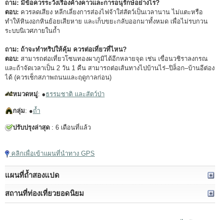
ถาม: มีข้อควรระวังเรื่องค้างคาวและการอนุรักษ์อย่างไร?
ตอบ:
ควรลดเสียง หลีกเลี่ยงการส่องไฟจ้าใส่สัตว์เป็นเวลานาน ไม่แตะหรือ
ทำให้หินงอกหินย้อยเสียหาย และเก็บขยะกลับออกมาทั้งหมด เพื่อไม่รบกวน
ระบบนิเวศภายในถ้ำ
ถาม: ถ้าจะทำทริปให้คุ้ม ควรต่อเที่ยวที่ไหน?
ตอบ:
สามารถต่อเที่ยวโซนทองผาภูมิได้อีกหลายจุด เช่น เขื่อนวชิราลงกรณ
และถ้าจัดเวลาเป็น 2 วัน 1 คืน สามารถต่อเส้นทางไปบ้านไร่–ปิล็อก–บ้านอีต่อง
ได้ (ควรเช็กสภาพถนนและฤดูกาลก่อน)
หมวดหมู่
: ●
ธรรมชาติ และสัตว์ป่า
กลุ่ม
: ●
ถ้ำ
ปรับปรุงล่าสุด
: 6 เดือนที่แล้ว
คลิกเพื่อเข้าแผนที่นำทาง GPS
แผนที่ถ้ำสองแปด
สถานที่ท่องเที่ยวยอดนิยม