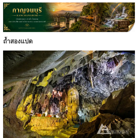
ถ้ำสองแปด