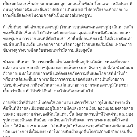
เป็นรถเก๋งควรเช็กสภาพถนนและฤดูกาลก่อนเป็นพิเศษ โดยเฉพาะหลังฝนตกที่
ถนนลูกรังอาจนิ่มและลื่นกว่าปกติ การเดินเท้าเข้าไปควรใส่รองเท้าดอกยาง
เกาะพื้นดีและพกไฟฉายคาดหัวเป็นอุปกรณ์มาตรฐาน
ถ้าเริ่มต้นจากตัวอำเภอทองผาภูมิ (โซนท่าขนุน/ตลาดทองผาภูมิ) เส้นทางหลัก
ของพื้นที่มักเชื่อมต่อไปยังตำบลห้วยเขย่งและจุดท่องเที่ยวเชิงนิเวศหลายแห่ง
ของชุมชน การวางแผนที่ดีคือเริ่มเช้า เข้าพื้นที่ก่อนเที่ยง เพื่อให้มีเวลาเดินเท้า
ชมถ้ำแบบไม่เร่งรีบ และออกจากป่าหรือทางลูกรังก่อนแสงเริ่มน้อย เพราะการ
ขับทางลูกรังช่วงมืดหรือช่วงฝนพรำมีความเสี่ยงสูงขึ้น
ช่วงเวลาที่เหมาะกับการมาเที่ยวถ้ำสองแปดขึ้นอยู่กับสไตล์การท่องเที่ยวของ
แต่ละคน หากชอบเขียวชอุ่มและอยากเห็นธรรมชาติรอบ ๆ สดที่สุด ช่วงต้นฝน
ถึงกลางฝนมักให้บรรยากาศดี แต่ต้องแลกกับความลื่นและโอกาสที่น้ำในถ้ำ
หรือทางเดินจะชื้นมาก หากต้องการความปลอดภัยและการเดินที่ง่ายกว่า
ปลายฝน–ต้นหนาวถึงหน้าหนาวจะเดินสบายกว่า อากาศทองผาภูมิโดยรวม
เย็นกว่าเมือง ทำให้ทริปเดินสำรวจไม่เหนื่อยจนเกินไป
การเที่ยวถ้ำที่ดีไม่จำเป็นต้องใช้เวลานาน แต่ควรใช้เวลา “ดูให้เป็น” เพราะถ้ำ
คือพื้นที่ที่รายละเอียดซ่อนอยู่ในความมืดและความเงียบ ลองหยุดมองลวดลาย
บนผนัง มองความต่างของสีหินในแต่ละชั้น สังเกตคราบน้ำที่ไหลผ่าน และมอง
รูปทรงของหินงอกหินย้อยว่าคล้ายอะไรในจินตนาการ บางคนชอบตั้งโจทย์
เล็ก ๆ ให้ตัวเอง เช่น มองหา “ม่านหินปูน” หรือมองหาจุดที่ผลึกแร่สะท้อนแสงวิ
บวับ เพราะการตั้งใจมองจะทำให้การเดินถ้ำสนุกขึ้นโดยไม่ต้องพึ่งกิจกรรมอื่น