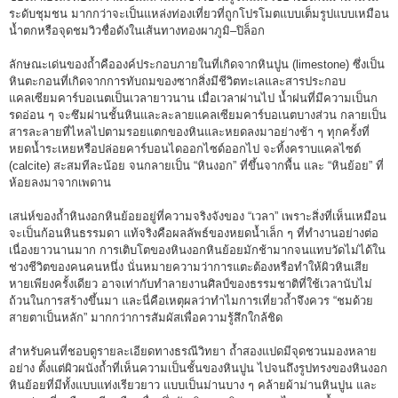
ระดับชุมชน มากกว่าจะเป็นแหล่งท่องเที่ยวที่ถูกโปรโมตแบบเต็มรูปแบบเหมือน
น้ำตกหรือจุดชมวิวชื่อดังในเส้นทางทองผาภูมิ–ปิล็อก
ลักษณะเด่นของถ้ำคือองค์ประกอบภายในที่เกิดจากหินปูน (limestone) ซึ่งเป็น
หินตะกอนที่เกิดจากการทับถมของซากสิ่งมีชีวิตทะเลและสารประกอบ
แคลเซียมคาร์บอเนตเป็นเวลายาวนาน เมื่อเวลาผ่านไป น้ำฝนที่มีความเป็นก
รดอ่อน ๆ จะซึมผ่านชั้นหินและละลายแคลเซียมคาร์บอเนตบางส่วน กลายเป็น
สารละลายที่ไหลไปตามรอยแตกของหินและหยดลงมาอย่างช้า ๆ ทุกครั้งที่
หยดน้ำระเหยหรือปล่อยคาร์บอนไดออกไซด์ออกไป จะทิ้งคราบแคลไซต์
(calcite) สะสมทีละน้อย จนกลายเป็น “หินงอก” ที่ขึ้นจากพื้น และ “หินย้อย” ที่
ห้อยลงมาจากเพดาน
เสน่ห์ของถ้ำหินงอกหินย้อยอยู่ที่ความจริงจังของ “เวลา” เพราะสิ่งที่เห็นเหมือน
จะเป็นก้อนหินธรรมดา แท้จริงคือผลลัพธ์ของหยดน้ำเล็ก ๆ ที่ทำงานอย่างต่อ
เนื่องยาวนานมาก การเติบโตของหินงอกหินย้อยมักช้ามากจนแทบวัดไม่ได้ใน
ช่วงชีวิตของคนคนหนึ่ง นั่นหมายความว่าการแตะต้องหรือทำให้ผิวหินเสีย
หายเพียงครั้งเดียว อาจเท่ากับทำลายงานศิลป์ของธรรมชาติที่ใช้เวลานับไม่
ถ้วนในการสร้างขึ้นมา และนี่คือเหตุผลว่าทำไมการเที่ยวถ้ำจึงควร “ชมด้วย
สายตาเป็นหลัก” มากกว่าการสัมผัสเพื่อความรู้สึกใกล้ชิด
สำหรับคนที่ชอบดูรายละเอียดทางธรณีวิทยา ถ้ำสองแปดมีจุดชวนมองหลาย
อย่าง ตั้งแต่ผิวผนังถ้ำที่เห็นความเป็นชั้นของหินปูน ไปจนถึงรูปทรงของหินงอก
หินย้อยที่มีทั้งแบบแท่งเรียวยาว แบบเป็นม่านบาง ๆ คล้ายผ้าม่านหินปูน และ