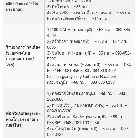
2) พรุหนองปลิง – ~35 กม.
เคียง (ระยะทางโดย
3) บึงน้ำทิพย์ – ~35 กม.
ประมาณ)
4) เขื่อนวชิราลงกรณ (เขื่อนเขาแหลม) – ~55 กม.
5) หมู่บ้านอีต่อง (ปิล็อก) – ~115 กม.
1) 109 CAFE’ (ทองผาภูมิ) – ~55 กม. – 062-345-
4539
2) ครัวศิวภา (ทองผาภูมิ) – ~55 กม. – 064-779-
ร้านอาหารใกล้เคียง
8035
(ระยะทางโดย
3) ชื่นใจคาเฟ่ (ทองผาภูมิ) – ~55 กม. – 093-052-
ประมาณ + เบอร์
5297
โทร)
4) สวนอาหารบงตง (ทองผาภูมิ) – ~55 กม. – 034-
599-165 / 081-856-5280 / 084-316-4991
5) Thungyai Quality Coffee & Roastery
(ทองผาภูมิ) – ~55 กม. – 093-830-8188
1) ทองผาภูมิเพลส (ท่าขนุน) – ~55 กม. – 093-
282-0880
2) ท่าขนุนวิว (Tha Khanun View) – ~55 กม. –
089-810-5630
ที่พักใกล้เคียง (ระยะ
3) สวนริมแคว รีสอร์ท (ทองผาภูมิ) – ~55 กม. –
ทางโดยประมาณ +
063-869-9948 / 081-190-9284
เบอร์โทร)
4) มะไฟคู่รีสอร์ท (ทองผาภูมิ) – ~55 กม. – 080-
022-0122