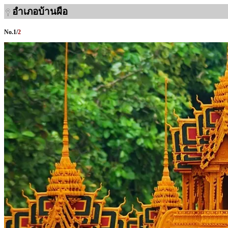
อำเภอบ้านผือ
No.
1
/
2