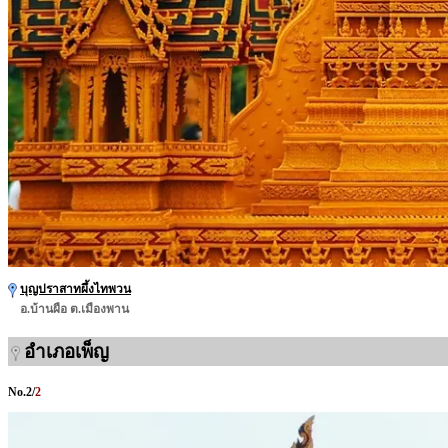
บุญปราสาทผึ้งไทพวน
อ.บ้านผือ ต.เมืองพาน
อำเภอเพ็ญ
No.
2
/
2