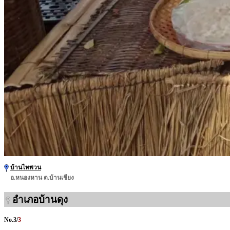
บ้านไทพวน
อ.หนองหาน ต.บ้านเชียง
อำเภอบ้านดุง
No.
3
/
3