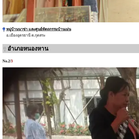
หมู่บ้านนาข่า และศูนย์หัตถกรรมบ้านเม่น
อ.เมืองอุดรธานี ต.กุดสระ
อำเภอหนองหาน
No.
2
/
3