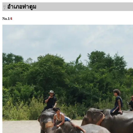
อำเภอท่าตูม
No.
1
/
4