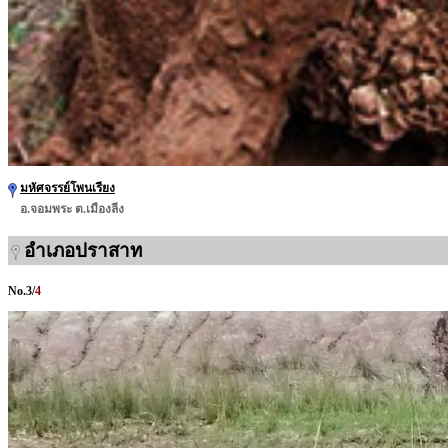
มหัศจรรย์โพนเรียง
อ.จอมพระ ต.เมืองลีง
อำเภอปราสาท
No.
3
/
4