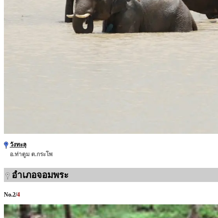
วังทะลุ
อ.ท่าตูม ต.กระโพ
อำเภอจอมพระ
No.
2
/
4