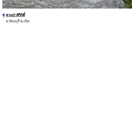
สวนป่าสิริกิติ์
อ.รัตนบุรี ต.เบิด