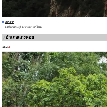
เขาครก
อ.เมืองสระบุรี ต.หนองปลาไหล
อำเภอแก่งคอย
No.
2
/
3