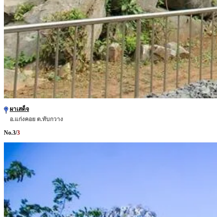
ผาเสด็จ
อ.แก่งคอย ต.ทับกวาง
No.
3
/
3