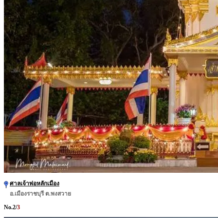
ศาลเจ้าพ่อหลักเมือง
อ.เมืองราชบุรี ต.พงสวาย
No.
2
/
3