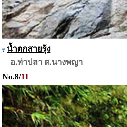
น้ำตกสายรุ้ง
อ.ท่าปลา ต.นางพญา
No.
8
/
11