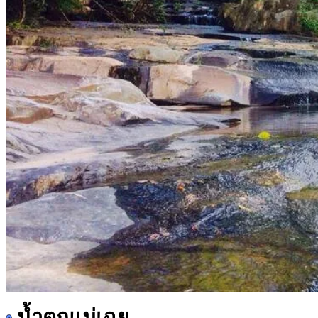
น้ำตกแม่เฉย