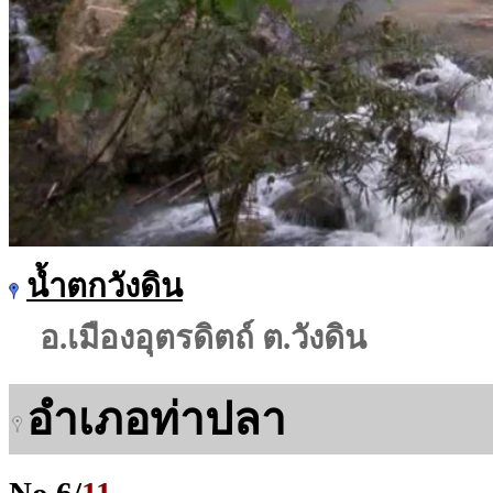
น้ำตกวังดิน
อ.เมืองอุตรดิตถ์ ต.วังดิน
อำเภอท่าปลา
No.
6
/
11