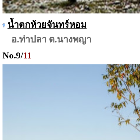
น้ำตกห้วยจันทร์หอม
อ.ท่าปลา ต.นางพญา
No.
9
/
11