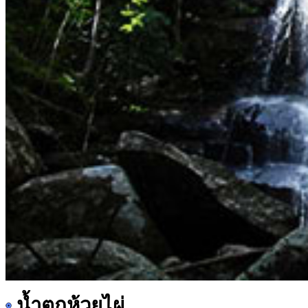
น้ำตกห้วยไผ่