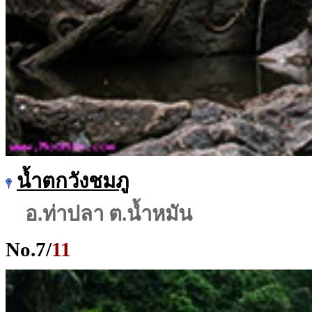
น้ำตกวังชมภู
อ.ท่าปลา ต.น้ำหมัน
No.
7
/
11