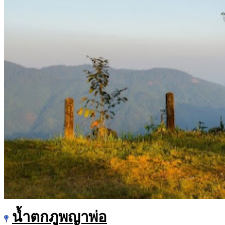
น้ำตกภูพญาพ่อ