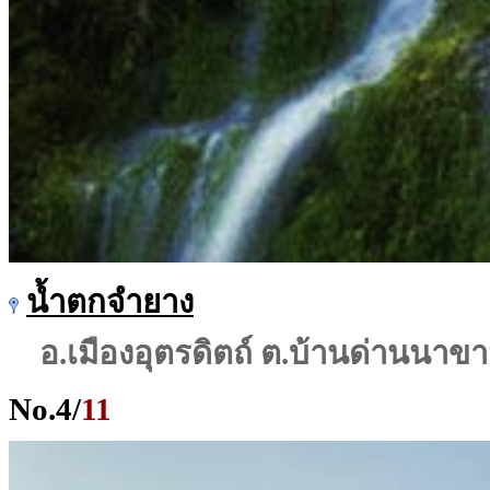
น้ำตกจำยาง
อ.เมืองอุตรดิตถ์ ต.บ้านด่านนาข
No.
4
/
11