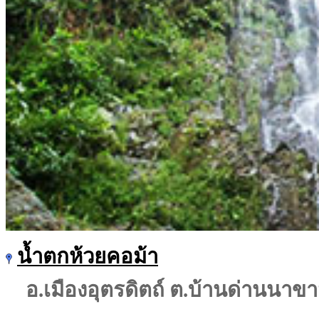
น้ำตกห้วยคอม้า
อ.เมืองอุตรดิตถ์ ต.บ้านด่านนาข