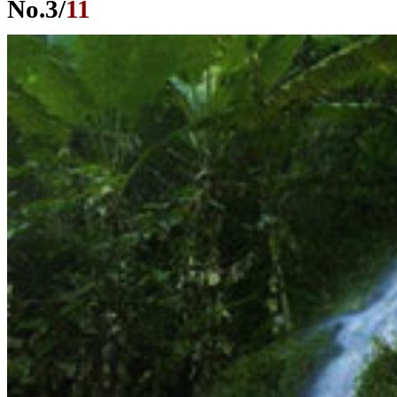
No.
3
/
11