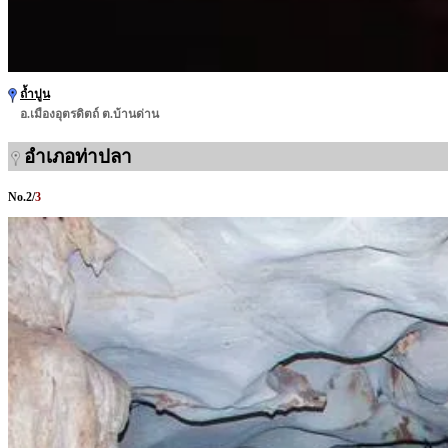
ถ้ำปูน
อ.เมืองอุตรดิตถ์ ต.บ้านด่าน
อำเภอท่าปลา
No.
2
/
3