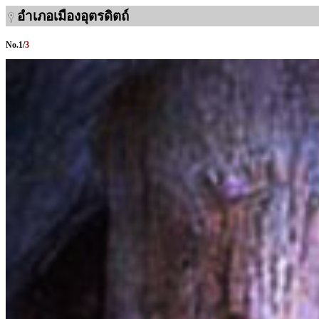
อำเภอเมืองอุตรดิตถ์
No.
1
/
3