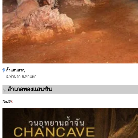
ถ้ำแสนหาญ
อ.ท่าปลา ต.ท่าแฝก
อำเภอทองแสนขัน
No.
3
/
3