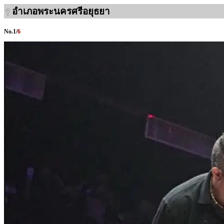
อำเภอพระนครศรีอยุธยา
No.
1
/
6