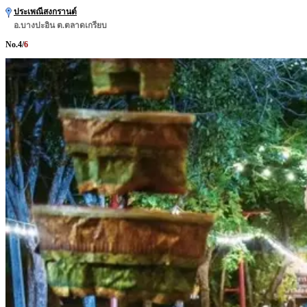
ประเพณีสงกรานต์
อ.บางปะอิน ต.ตลาดเกรียบ
No.
4
/
6