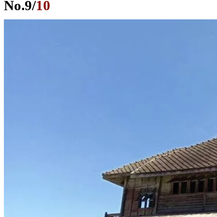
No.
9
/
10