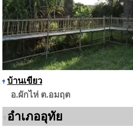
บ้านเขียว
อ.ผักไห่ ต.อมฤต
อำเภออุทัย