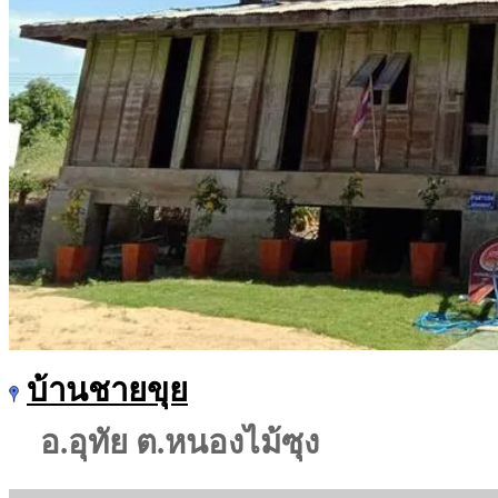
บ้านชายขุย
อ.อุทัย ต.หนองไม้ซุง