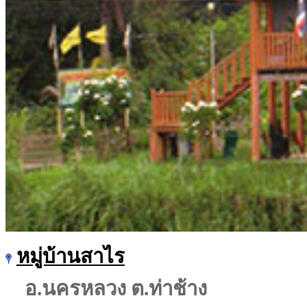
หมู่บ้านสาไร
อ.นครหลวง ต.ท่าช้าง