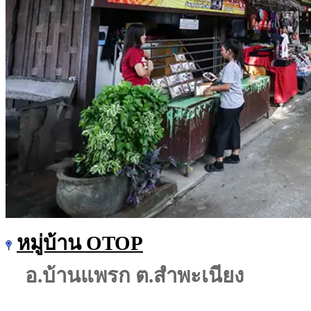
หมู่บ้าน OTOP
อ.บ้านแพรก ต.สำพะเนียง