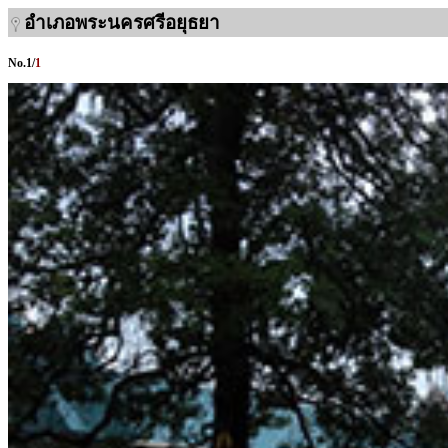
อำเภอพระนครศรีอยุธยา
No.
1
/
1