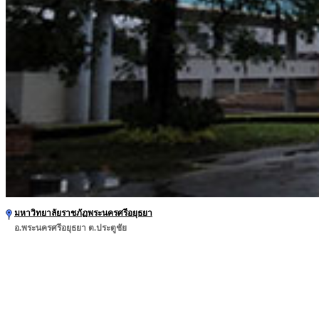
มหาวิทยาลัยราชภัฏพระนครศรีอยุธยา
อ.พระนครศรีอยุธยา ต.ประตูชัย