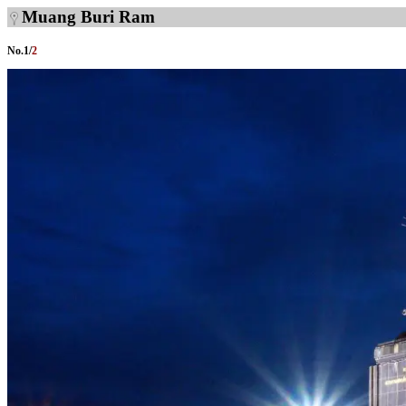
Muang Buri Ram
No.
1
/
2