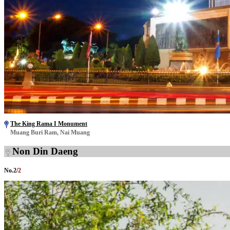
The King Rama I Monument
Muang Buri Ram, Nai Muang
Non Din Daeng
No.
2
/
2