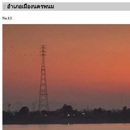
อำเภอเมืองนครพนม
No.
1
/
2