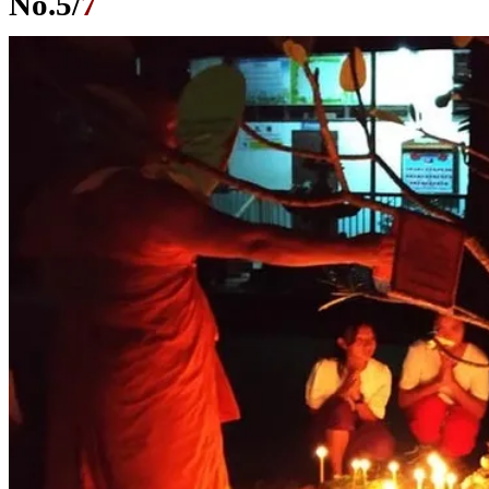
No.
5
/
7