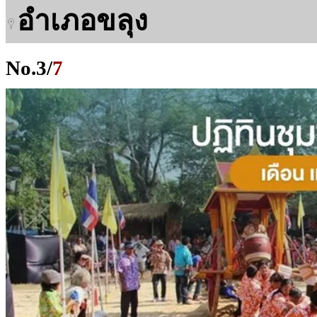
อำเภอขลุง
No.
3
/
7