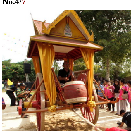
No.
4
/
7