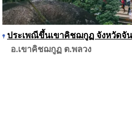
ประเพณีขึ้นเขาคิชฌกูฏ จังหวัดจัน
อ.เขาคิชฌกูฏ ต.พลวง