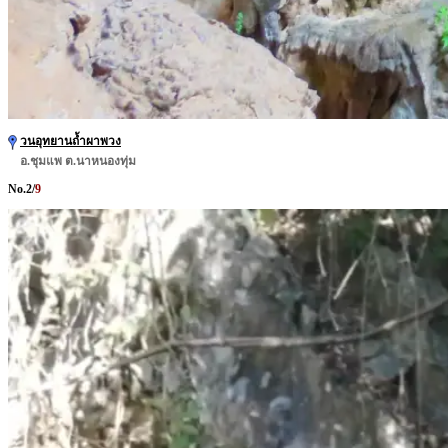
วนอุทยานถ้ำผาพวง
อ.ชุมแพ ต.นาหนองทุ่ม
No.
2
/
9