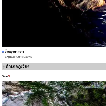
ถ้ำพญานาคราช
อ.ชุมแพ ต.นาหนองทุ่ม
อำเภอภูเวียง
No.
4
/
9