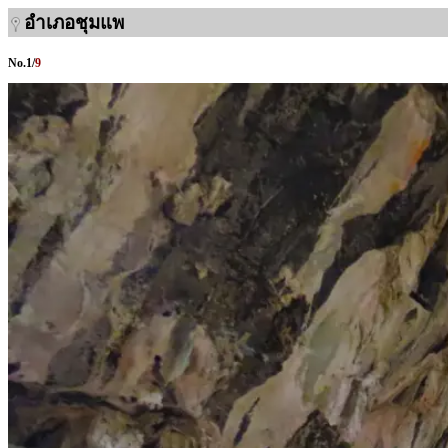
อำเภอชุมแพ
No.
1
/
9