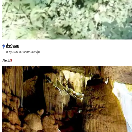
ถ้ำปู่หลุบ
อ.ชุมแพ ต.นาหนองทุ่ม
No.
3
/
9