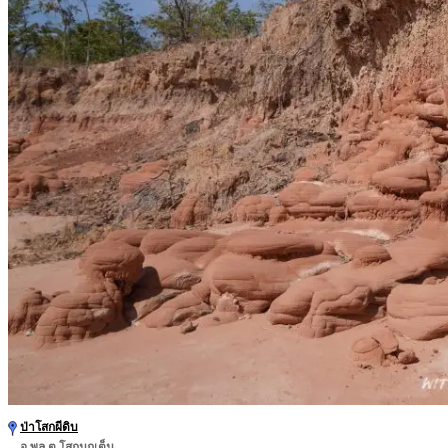
ป่าโสกผีดิบ
อ.พล ต.โสกนกเต็น