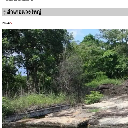
อำเภอแวงใหญ่
No.
4
/
5