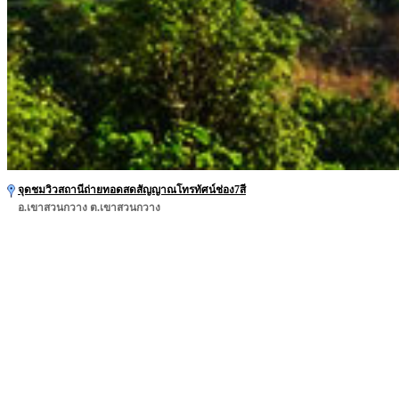
จุดชมวิวสถานีถ่ายทอดสดสัญญาณโทรทัศน์ช่อง7สี
อ.เขาสวนกวาง ต.เขาสวนกวาง