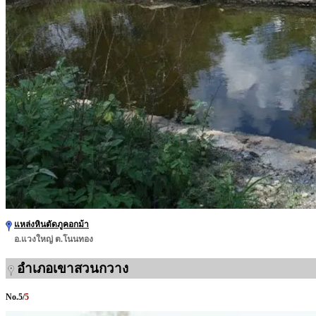
แหล่งหินตัดภูคอกม้า
อ.แวงใหญ่ ต.โนนทอง
อำเภอเขาสวนกวาง
No.
5
/
5