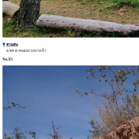
สวนสน
อ.พล ต.หนองแวงนางเบ้า
No.
3
/
5