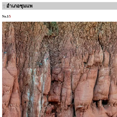
อำเภอชุมแพ
No.
1
/
5