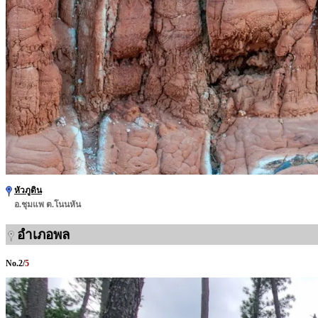
หัวภูดิน
อ.ชุมแพ ต.โนนหัน
อำเภอพล
No.
2
/
5